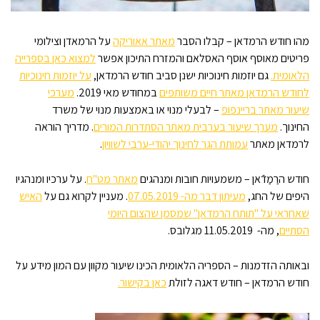
מהו חודש הרמדאן – קבלו הסבר
מאתר אאוריקה
על הרמאדן וצילומי
פריטים מאוסף אוסף האסלאם והמזרח התיכון אפשר
למצוא כאן בספרייה
הלאומית.
גם יוזמות חינוכיות ישנן סביב חודש הרמדאן,
על יוזמות חינוכיות
לחודש הרמדאן מאתר חיים משותפים
במחודש מאי 2019.
מערכי
שיעור מאתר בריינפופ
– לבעלי מנוי או באמצעות מנוי של משרד
החינוך.
מערך שיעור בערבית מאתר הסתדרות המורים
. מדריך הוראה
לרמדאן מאתר
עמותת הגר לחינוך יהודי-ערבי לשוויון
.
חודש הרַמַדֿאן – משמעויות חובות ומנהגים
מאתר מט"ח
. על ערכיו ומנהגיו
היפים של החג,
מעיתון דבר מה- 07.05.2019
. מעניין לקרוא גם על
האיש
שאחראי על "תותח הרמדאן" שמסמן שהצום היומי
הסתיים
, מה- 11.05.2019 מגלובס.
ובאותה הזדמנות – הספריה הלאומית הכינו שיעור מקוון עם המון מידע על
חודש הרמדאן – חודש דאגה לזולת
כאן בקישור.