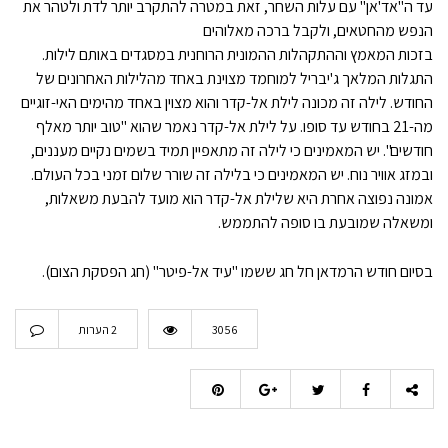
עד ה"אד'אן" עם עלות השחר, זאת במטרה להתקרב יותר לדת ולטהר את
הנפש מהחטאים, ולקבל ברכה מאלוהים
בזכות המאמץ וההתקהלות ההמונית הרוחנית במסגדים באותם לילות.
התגלות המלאך ג'יבריל למוחמד מצוינת באחד מהלילות האחרונים של
החודש. לילה זה מכונה לילת אל-קדר והוא מצוין באחד מהימים האי-זוגיים
מה-21 בחודש עד סופו. על לילת אל-קדר נאמר שהוא "טוב יותר מאלף
חודשים". יש המאמינים כי לילה זה מתאפיין תמיד בשמים נקיים מעננים,
ובמזג אוויר נוח. יש המאמינים כי בלילה זה שורר שלום זמני בכל העולם.
אמונה נפוצה אחרת היא שלילת אל-קדר הוא מועד להבעת משאלות,
ומשאלה שמובעת בו סופה להתממש.
בסיום חודש הרמדאן חל חג ששמו "עיד אל-פיטר" (חג הפסקת הצום).
3056
2 הערות