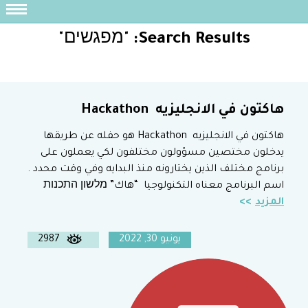
Search Results:
"מפגשים"
هاكتون في الانجليزيه Hackathon
هاكتون في الانجليزيه Hackathon هو حفله عن طريقها
يدخلون مختصين مسؤولون مختلفون لكي يعملون على
برنامج مختلف الذين يختارونه منذ البدايه وفي وقت محدد .
اسم البرنامج معناه التكنولوجيا “هاك” מלשון התכנות
المزيد
يونيو 30, 2022
2987