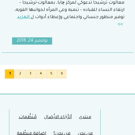
معالوت ترشيحا تدعوكي لمركز چايا، بمعالوت-ترشيحا –
ارتقاء النساء للقياده – تنميه وعي المرأه لجوانبها القويه،
توفير منظور جنساني واجتماعي وإعطاء أدوات ل
المزيد
نوفمبر 24, 2018
1
2
3
4
5
6
منتدى
ألرَّجَاء الاتٌِصَال
مُنَظَّمات
من نحن
من نحن؟
اضافة منظّمة