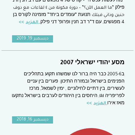
“מה לעשות עכשיו?” – קורס של 4 מפגשים עם דב חנין ודני
פילק “ما العمل الآن؟” – دورة مكونة من ٤ لقاءات مع دوف
حنين وداني فيلك תנועת “עומדים ביחד” מזמינה לקורס בן
4 מפגשים, עם ד”ר דב חנין ופרופ’ דני פילק,
المزيد
ديسمبر 19, 2019
מסע יהודי ישראלי 2007
ב2005-6 כבר היה ברור לנו שמשהו תקוע בתהליכים
הפנימים בישראל ובמזרח התיכון: פערים בין עניים
לעשירים, בין דתיים לחילוניים , ימין לשמאל, מרכז
לפריפריה וגו; היחסים בין היהודים לערבים בישראל נתקעו
מאז אירו
المزيد
ديسمبر 16, 2018