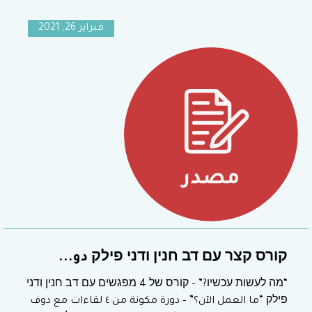
فبراير 26, 2021
קורס קצר עם דב חנין ודני פילק دو...
“מה לעשות עכשיו?” – קורס של 4 מפגשים עם דב חנין ודני
פילק “ما العمل الآن؟” – دورة مكونة من ٤ لقاءات مع دوف