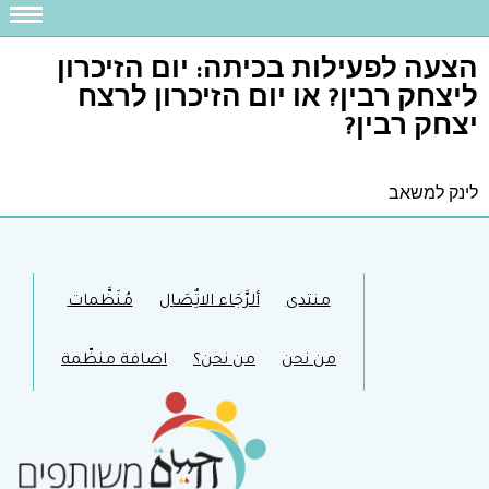
הצעה לפעילות בכיתה: יום הזיכרון
ליצחק רבין? או יום הזיכרון לרצח
יצחק רבין?
לינק למשאב
منتدى
ألرَّجَاء الاتٌِصَال
مُنَظَّمات
من نحن
من نحن؟
اضافة منظّمة