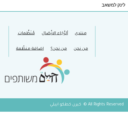
לינק למשאב
منتدى
ألرَّجَاء الاتٌِصَال
مُنَظَّمات
من نحن
من نحن؟
اضافة منظّمة
All Rights Reserved © كيرن كطكو اييلي