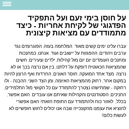
על חוסן בימי זעם ועל התפקיד
הפדגוגי של לקיחת אחריות – כיצד
מתמודדים עם מציאות קיצונית
עברו עלינו ימים קשים מאוד. המלחמה בעזה, הפוגרומים נגד
ערבים ויהודים, ההפגזות על יישובים ועוד. אנחנו, כמחנכות
ומחנכים העומדים יום יום מול קהילות, ילדים וצעירים, חשים
שהמציאות הכאוטית דופקת על דלתנו, בין אם נרצה בכך או לא
נרצה. מצד אחד המועקה, חוסר האונים, החרדות ואף הרצון להיות
במקום אחר, רחוק מהמציאות האיומה; ומן הצד השני, ההבנה – ולו
רחוקה – שמתישהו נצטרך להתמודד עם כל הקושי מול התלמידים,
החניכים, הסטודנטים והקהילות שאיתם אנו עובדים. האם אפשר,
בכלל, לאזור כוח ולהתמודד עם התופת הזאת? האם אפשרי
להוציא את עצמנו מהקונכייה שבה אנו יכולים לחוש חופשיים לא
לעשות כלום?