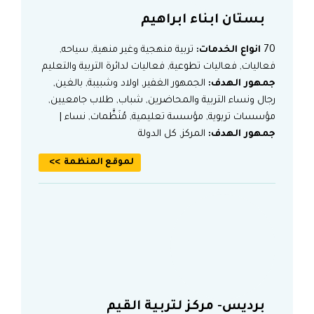
بستان ابناء ابراهيم
70
انواع الخدمات:
تربية منهجية وغير منهية, سياحه,
فعاليات, فعاليات تطوعية, فعاليات لدائرة التربية والتعليم
جمهور الهدف:
الجمهور الغفير, اولاد وشبيبة, بالغين,
رجال ونساء التربية والمحاضرين, شباب, طلاب جامعيين,
مؤسسات تربوية, مؤسسة تعليمية, مُنَظَّمات, نساء |
جمهور الهدف:
المركز, كل الدولة
لموقع المنظمة
برديس- مركز لتربية القيم