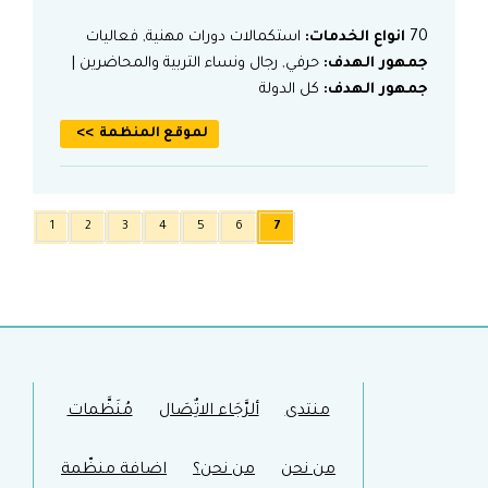
70
انواع الخدمات:
استكمالات دورات مهنية, فعاليات
جمهور الهدف:
حرفي, رجال ونساء التربية والمحاضرين |
جمهور الهدف:
كل الدولة
لموقع المنظمة
1
2
3
4
5
6
7
منتدى
ألرَّجَاء الاتٌِصَال
مُنَظَّمات
من نحن
من نحن؟
اضافة منظّمة