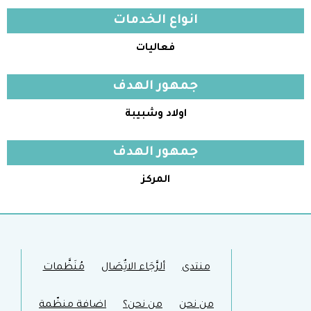
انواع الخدمات
فعاليات
جمهور الهدف
اولاد وشبيبة
جمهور الهدف
المركز
منتدى
ألرَّجَاء الاتٌِصَال
مُنَظَّمات
من نحن
من نحن؟
اضافة منظّمة