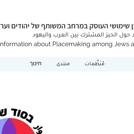
مُنَظَّمات
منتدى
חינוך