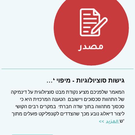
גישות סוציולוגיות – מיפוי ‘...
המאמר שלפניכם מציע נקודת מבט סוציולוגית על דינמיקה
של התהוות סכסוכים ויישובם. הטענה המרכזית היא כי
סכסוך מתהווה בתוך שדה חברתי. במקרים רבים הקושי
ליצור דיאלוג נובע מכך שהצדדים לקונפליקט פועלים מתוך
‘ש
المزيد