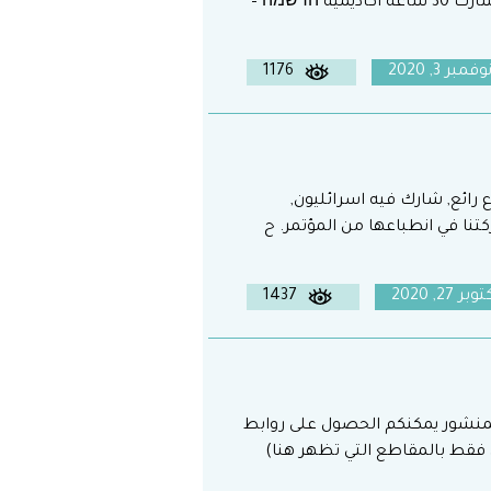
اول (ديسمبر) 2020 دورة استكمال شبكية معترف بها كدورة استكمال تمنح المشارك 30 ساعة أكاديمية הרשמה –
وفمبر 3, 2020
1176
ائع, شارك فيه اسرائليون,
تنا في انطباعها من المؤتمر. ح
وبر 27, 2020
1437
لمنشور يمكنكم الحصول على روابط
 فقط بالمقاطع التي تظهر هنا)