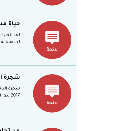
حياة مشت
لقد التقيا
لكلاهما نف
شجرة ال
شجرة البرت
2017 تدور الاحداث حول صديقين، من مواليد سكان يافا الأصليين، يجدان نفسيهما مقيدتين بشجرة برتق