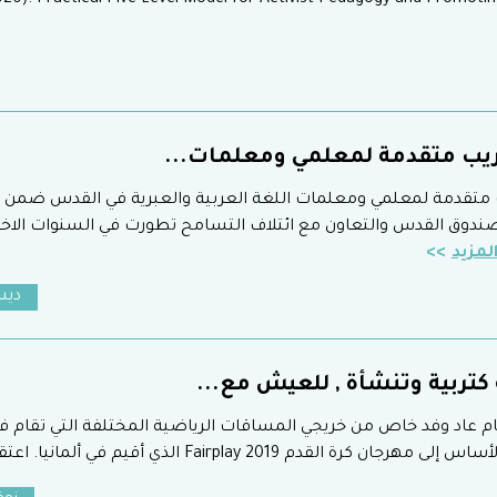
020). Practical Five-Level Model for Activist Pedagogy and Promotin
ريب متقدمة لمعلمي ومعلمات...
ب متقدمة لمعلمي ومعلمات اللغة العربية والعبرية في القدس ضمن
وق القدس والتعاون مع ائتلاف التسامح تطورت في السنوات الاخير
لمزيد
ديسمبر
 كتربية وتنشأة , للعيش مع...
ام عاد وفد خاص من خريجي المساقات الرياضية المختلفة التي تقام في
ن كرة القدم Fairplay 2019 الذي أقيم في ألمانيا. اعتقدت أنه من المهم أن