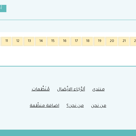
أكت
11
12
13
14
15
16
17
18
19
20
21
2
منتدى
ألرَّجَاء الاتٌِصَال
مُنَظَّمات
من نحن
من نحن؟
اضافة منظّمة