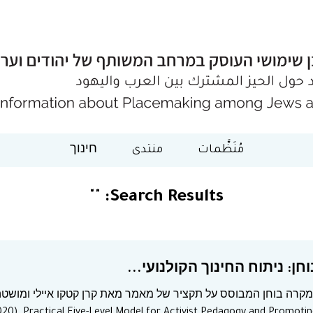
مُنَظَّمات
منتدى
חינוך
""
Search Results:
ן: ניתוח החינוך הקולנועי...
 מקרה בוחן המבוסס על תקציר של מאמר מאת קרן קטקו איילי ומושט