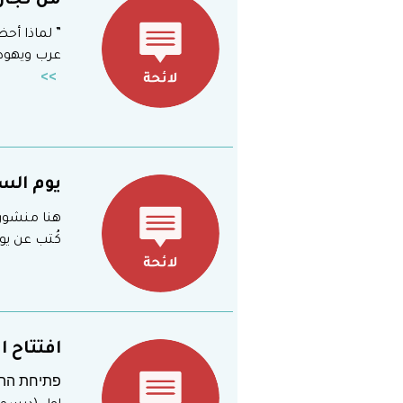
من تجار
” لماذا أح
عرب ويهود,
يوم السلا
كُتب عن يوم
افتتاح ا