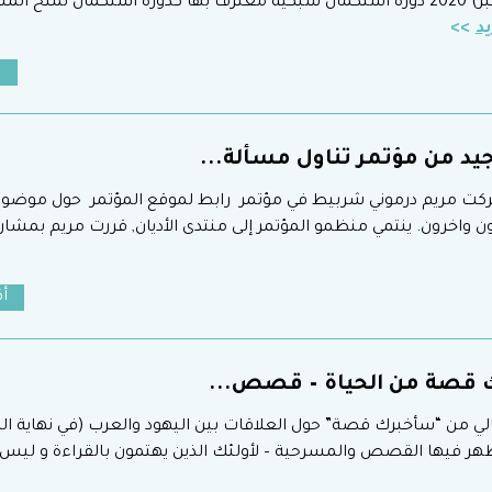
يد
ن
جيد من مؤتمر تناول مسألة...
ركت مريم درموني شربيط في مؤتمر رابط لموقع المؤتمر حول موضوع ر
واخرون. ينتمي منظمو المؤتمر إلى منتدى الأديان, قررت مريم بمشارك
أكت
قصة من الحياة – قصص...
لي من “سأخبرك قصة” حول العلاقات بين اليهود والعرب (في نهاية ا
هر فيها القصص والمسرحية – لأولئك الذين يهتمون بالقراءة و ليس