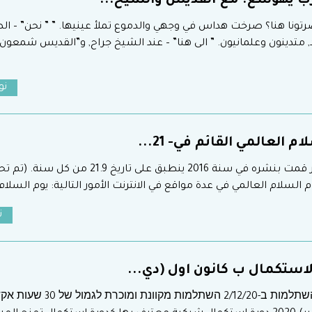
ب يهوشع: مع القديس والشيخ...
ضرتونا هنا؟ صرخت هداس في وجهي والدموع تملأ عينيها. ” ” نحن” –
 متدينون وعلمانيون. ” الى هنا” – عند الشيخ جراح, و”القديس شمعون
نوفم
م العالمي القائم في- 21...
هنا منشور قمت بنشره في سنة 2016 ينطبق ع
 السلام العالمي في عدة مواقع في الانترنت الأمور التالية: يوم السلام ال
ن
لاستكمال ب كانون اول (دي...
פתיחת ההשתלמות ב-/12/20