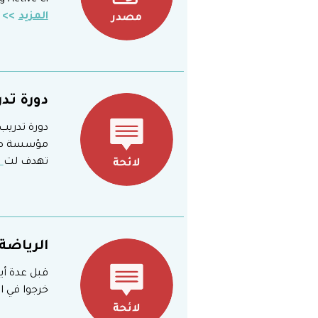
g Active Ci
المزيد
دورة تد
دورة تدري
مؤسسة صند
تهدف لت
ا
الرياضة
قبل عدة أي
خرجوا في الأساس إلى مهرجا