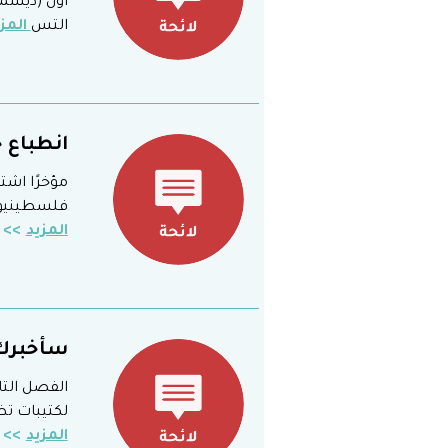
التس
المز
انطباع 
مؤخرًا اشت
فلسطينيون 
المزيد
سأخبرك 
الفصل التا
لكتيبات تظ
المزيد