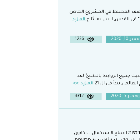
 الصف المختلط في المشروع الخاص,
” في القدس, ليس بعيدًا ع
المزيد
بر 10, 2020
1236
لى تاريخ 21.9 من كل سنة. (تم تحديث جميع الروابط بالطبع) لقد
عالمي, يبدأ في ال 21
المزيد
وفمبر 5, 2020
3312
2 השתלמות מקוונת ומוכרת לגמול של 30 שעות אקדמיות افتتاح الاستكمال ب كانون