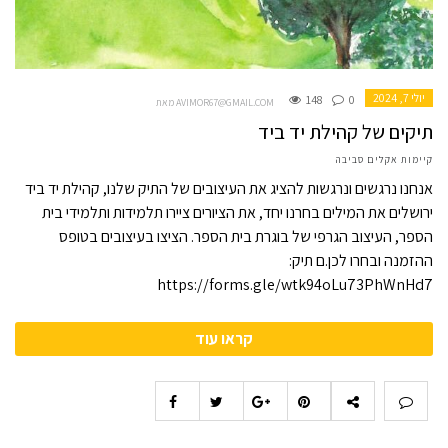
יולי 7, 2024
148
0
מאת AVIMOR67@GMAIL.COM
תיקים של קהילת יד ביד
קיימות אקלים סביבה
אנחנו נרגשים ונרגשות להציג את העיצובים של התיק שלנו, קהילת יד ביד
ירושלים את המילים בחרנו יחד, את הציורים ציירו תלמידות ותלמידי בית
הספר, העיצוב הגרפי של בוגרת בית הספר. הציצו בעיצובים בטופס
ההזמנה ובחרו לכן.ם תיק:
https://forms.gle/wtk94oLu73PhWnHd7
קראו עוד