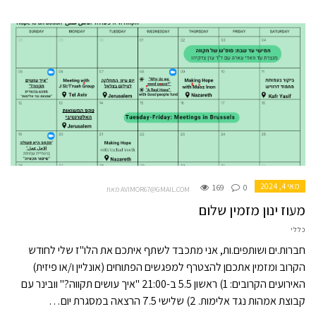
מאי 4, 2024
169
0
מאת AVIMOR67@GMAIL.COM
מעוז ינון מזמין שלום
כללי
חברות.ים ושותפים.ות, אני מתכבד לשתף איתכם את הלו"ז שלי לחודש
הקרוב ומזמין אתכםן להצטרף למפגשים הפתוחים (אונליין ו/או פיזית)
האירועים הקרובים: 1) ראשון 5.5 ב-21:00 "איך עושים תקווה?" וובינר עם
קבוצת אמהות נגד אלימות. 2) שלישי 7.5 הרצאה במסגרת יום…