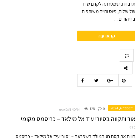
תרבויות, שמטרתה לקדם שיח
של שלום, פיוס וחיים משותפים
בין יהודים…
קראו עוד
דצמבר 6, 2024
128
0
מאת DAN NOAM
אור ותקווה בסיורי עיד אל מילאד – כריסמס מקומי
כללי
חווים את קסם חג המולד בשפרעם – "סיורי עיד אל מילאד – כריסמס