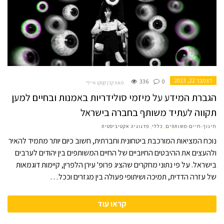
דצמבר 22, 2023
336
0
מאת קרן קטקו איילי
הגברת המידע על מיזמי סולידריות באמנות ובחיים למען
תקווה לעתיד משותף בחברה בישראל
חינוך-חיים-משותפים
,
כללי
,
פדגוגיה אקטיביסטית
נוכח המציאות המורכבת ביטחונית וחברתית, חשוב כיום יותר מתמיד להאיר
ולהעצים את ההיבטים החיוביים של החיים המשותפים בין יהודים לערבים
בישראל. על פי נתוני מחקרים שהציג פרופ' עירן הלפרין, קיימות דוגמאות
של עזרה הדדית, תמיכה ושיתופי פעולה בין מגזרים וככל…
קראו עוד