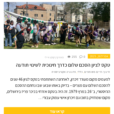
אפריל 16, 2025
255
0
מאת קרן קטקו איילי
טקס לציון הסכם שלום כדרך חינוכית לשינוי תודעה
חינוך-חיים-משותפים
,
כללי
,
פדגוגיה אקטיביסטית
לפעמים מקום מעורר זיכרון, לאחרונה השתתפתי בטקס לציון 46 שנים
להסכם השלום עם מצרים – בדיוק באותו שבוע שבו נחתם ההסכם
ההיסטורי, ב־26 במרץ 1979. זה היה בטקס אזרחי בכיכר פריז בירושלים,
מקום שמחזיק בתוכו גם זיכרון אישי עמוק עבורי…
קראו עוד