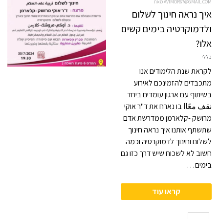
מאת AVIMOR67@GMAIL.COM
איך נראה חינוך לשלום
ולדמוקרטיה בימים קשים
אלו?
כללי
לקראת שנת הלימודים אנו
מתכבדים להזמינכם לאירוע
בשיתוף עם ארגון עומדים ביחד
نقف معًاا בו נארח את ד"ר אוקי
מרושק -קלארמן ממדרשת אדם
שתשתף אותנו איך נראה חינוך
לשלום וחינוך לדמוקרטיה וכמה
חשוב לא לשכוח שיש דרך כזו גם
בימים…
קראו עוד