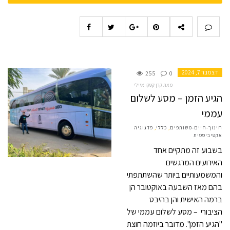
דצמבר 7, 2024
255
0
מאת קרן קטקו איילי
הגיע הזמן – מסע לשלום
עממי
חינוך-חיים-משותפים
,
כללי
,
פדגוגיה
אקטיביסטית
בשבוע זה מתקיים אחד
האירועים המרגשים
והמשמעותיים ביותר שהשתתפתי
בהם מאז השבעה באוקטובר הן
ברמה האישית והן בהיבט
הציבורי – מסע לשלום עממי של
"הגיע הזמן". מדובר ביוזמה חוצת