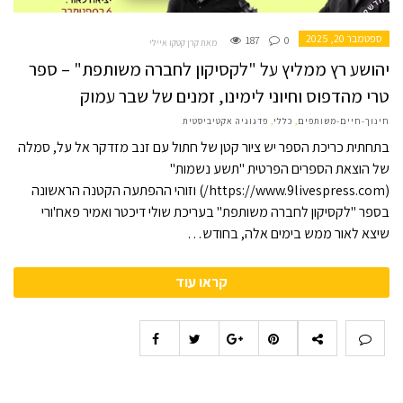
ספטמבר 20, 2025
187
0
מאת קרן קטקו איילי
יהושע רץ ממליץ על "לקסיקון לחברה משותפת" – ספר
טרי מהדפוס וחיוני לימינו, זמנים של שבר עמוק
חינוך-חיים-משותפים
,
כללי
,
פדגוגיה אקטיביסטית
בתחתית כריכת הספר יש ציור קטן של חתול עם זנב מזדקר אל על, סמלה
של הוצאת הספרים הפרטית "תשע נשמות"
(https://www.9livespress.com/) וזוהי ההפתעה הקטנה הראשונה
בספר "לקסיקון לחברה משותפת" בעריכת שולי דיכטר ואמיר פאח'ורי
שיצא לאור ממש בימים אלה, בחודש…
קראו עוד