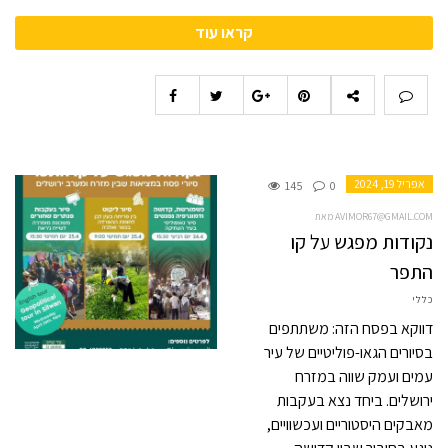
קראו עוד
אפריל 19, 2024
145
0
מאת AVIMOR67@GMAIL.COM
נקודות מפגש על קו
התפר
כללי
דווקא בפסח הזה: משתתפים
בסיורים הגאו-פוליטיים של עיר
עמים ועמק שווה במזרח
ירושלים. ביחד נצא בעקבות
מאבקים היסטוריים ועכשוויים,