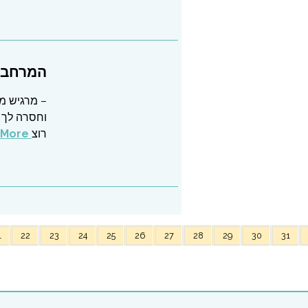
המרחב ש
– מרגיש מו
וחסרה לך 
רוצ
Read More
1
22
23
24
25
26
27
28
29
30
31