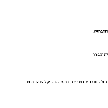
והחברתית.
ה הגבוהה.
נים מביאה העשרה חינוכית בתחומי המדע והטכנולוגיה STEM לילדים ולילדות הגרים בפריפריה, במטרה להעניק להם הזדמנות