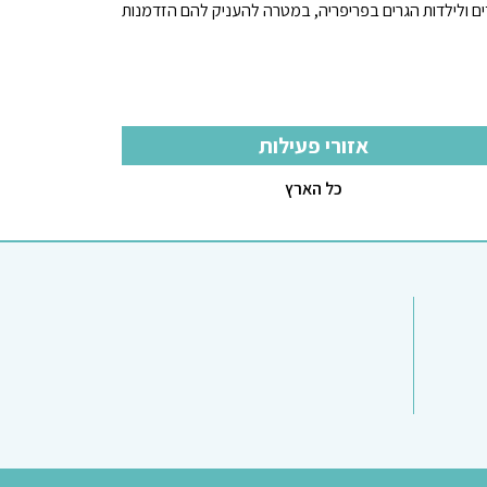
נים מביאה העשרה חינוכית בתחומי המדע והטכנולוגיה STEM לילדים ולילדות הגרים בפריפריה, במטרה להעניק להם הזדמנות
אזורי פעילות
כל הארץ