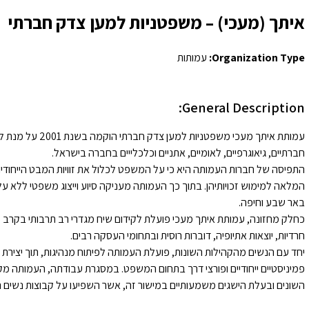
איתך (מעכי) – משפטניות למען צדק חברתי
Organization Type:
עמותות
General Description:
עמותת איתך מעכי מש
חברתיים, גיאוגרפיים, לאומיים, אתניים וכלכלייים בחברה בישראל.
התפיסה של חברות העמותה היא כי על המשפט לכלול את זוויות המבט הייחודי
המלאה למימוש זכויותיהן. בתוך כך העמותה מעניקה סיוע וייצוג משפטי ללא ע
באר שבע וחיפה.
כחלק מחזונה, עמותת איתך מעכי פועלת לקידום שיח מגדרי רב תרבותי בקרב קה
חרדיות, יוצאות אתיופיה, דוברות רוסית ובתחומי העסקה רבים.
יחד עם הנשים מהקהילות השונות, פועלת העמותה לפיתוח מנהיגות, תוך יצירת מ
פמיניסטיים ייחודיים ופורצי דרך בתחום המשפט. במסגרת עבודתה, העמותה 
השונים ובעלת הישגים משמעותיים במישור זה, אשר השפיעו על קבוצות נשים ר