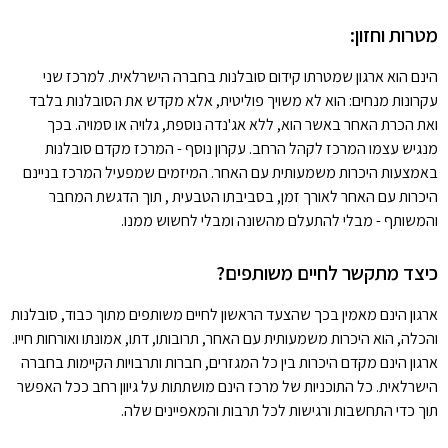
מטרות וחזון:
הינם הוא ארגון שמטרתו קידום סובלנות בחברה הישרלאית. למרכז שני
עקרונות מנחים: הוא לא משויך פוליטית, אלא מקדש את הסובלנות בלבד
ואת הכרת האחר באשר הוא, ללא אג'נדה נוספת, גלויה או סמויה. בכך
מנגיש עצמו המרכז לקהל הרחב. עקרון נוסף - המרכז מקדם סובלנות
באמצעות היכרות משמעותית עם האחר. המיזמים שמפעיל המרכז בניינם
היכרות עם האחר לאורך זמן, בסביבתו הטבעית , תוך הדגשת המחבר
והמשותף - מבלי להתעלם מהשונה ומבלי לחשוש ממנו.
כיצד מתקשר לחיים משותפים?
ארגון הינם מאמין בכך שהצעד הראשון לחיים משותפים מתוך כבוד, סובלנות
והכלה, הוא היכרות משמעותית עם האחר, תרובותו, דתו, אמונתו ואורחות חייו.
ארגון הינם מקדם היכרות בין כל המגזרים, חברות ותרבויות הקיימות בחברה
הישרלאית. כל התוכניות של מרכז הינם מושתתות על גיוון רחב ככל האפשר
תוך כדי התחשבות ורגישות לכל תרבות והמאפיינים שלה.