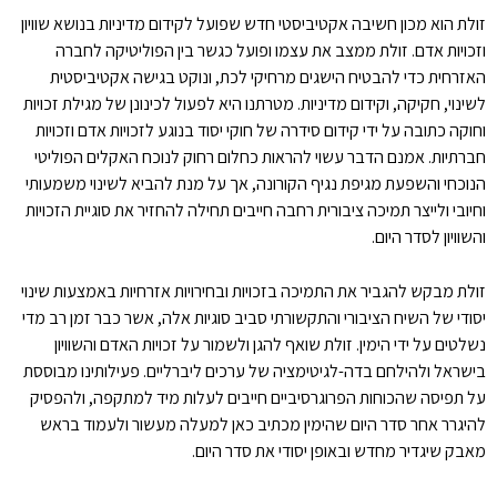
זולת הוא מכון חשיבה אקטיביסטי חדש שפועל לקידום מדיניות בנושא שוויון
וזכויות אדם. זולת ממצב את עצמו ופועל כגשר בין הפוליטיקה לחברה
האזרחית כדי להבטיח הישגים מרחיקי לכת, ונוקט בגישה אקטיביסטית
לשינוי, חקיקה, וקידום מדיניות. מטרתנו היא לפעול לכינונן של מגילת זכויות
וחוקה כתובה על ידי קידום סידרה של חוקי יסוד בנוגע לזכויות אדם וזכויות
חברתיות. אמנם הדבר עשוי להראות כחלום רחוק לנוכח האקלים הפוליטי
הנוכחי והשפעת מגיפת נגיף הקורונה, אך על מנת להביא לשינוי משמעותי
וחיובי ולייצר תמיכה ציבורית רחבה חייבים תחילה להחזיר את סוגיית הזכויות
והשוויון לסדר היום.
זולת מבקש להגביר את התמיכה בזכויות ובחירויות אזרחיות באמצעות שינוי
יסודי של השיח הציבורי והתקשורתי סביב סוגיות אלה, אשר כבר זמן רב מדי
נשלטים על ידי הימין. זולת שואף להגן ולשמור על זכויות האדם והשוויון
בישראל ולהילחם בדה-לגיטימציה של ערכים ליברליים. פעילותינו מבוססת
על תפיסה שהכוחות הפרוגרסיביים חייבים לעלות מיד למתקפה, ולהפסיק
להיגרר אחר סדר היום שהימין מכתיב כאן למעלה מעשור ולעמוד בראש
מאבק שיגדיר מחדש ובאופן יסודי את סדר היום.