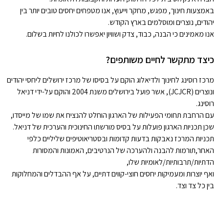
באמצעות חינוך, מפגש, מחקר וייעוץ, אנו מטפחים יחסים טובים יותר בין
יהודים, נוצרים ומוסלמים בארץ הקודש.
אנו מאמינים כי הבנה, כבוד, צדק ושוויון יאפשרו לכולנו לחיות בשלום.
כיצד מתקשר לחיים משותפים?
מרכז רוסינג לחינוך ולדיאלוג הוקם על בסיסו של מרכז ירושלים ליחסי יהודים
ונוצרים (JCJCR), אשר פועל בירושלים משנת 2004 והוקם על-ידי דניאל
רוסינג.
עם הרחבת תחומי הפעילות של הארגון הוחלט להנציח את שמו של מייסדו,
שכן תכניות הארגון פועלות על בסיס מורשתו החינוכית והערכית של דניאל.
תכניות המרכז נאבקות בדעות קדומות ובסטריאוטיפים שליליים כלפי
האחר,תורמות להבנה ולהערכה של הנרטיבים, האמונות והמסורות
הדתיות/תרבותיות/לאומיות שלו,
ואף יוצרות ומעמיקות יחסים חוצי-קווים דתיים, על אף ההבדלים והמחלוקות
בין כל צד וצד.