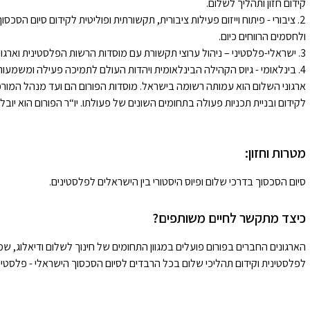
קידום חזון ותהליך לשלום.
2. ציבורי - פיתוח וייזום פעילות ציבורית, תקשורתית ופוליטית לקידום סיום ה
ולחסמים הרווחים כיום.
3. ישראלי-פלסטיני – ניהול ערוצי תקשורת עם מוסדות הרשות הפלסטינית וארגוני חברה אזרחית לקידום תכניות שלום ופיוס משותפות.
4. בינלאומי - גיוס הקהילה הבינלאומית ויהדות העולם לתמיכה פעילה ומשמעו
ארגוני השלום הוא עמותה רשומה בישראל. מוסדות הפורום הם ועד מנהל המורכב
לקידום ובניית תכניות פעולה בתחומים השונים של פעולתו. יו“ר הפורום הוא יובל
מטרות וחזון:
סיום הסכסוך בדרכי שלום ופיוס היסטורי בין הישראלים לפלסטינים.
כיצד מתקשר לחיים משותפים?
הארגונים החברים בפורום פועלים במגוון התחומים של חינוך לשלום ודיאלוג, שמיר
לפלסטינית וקידום תהליכי שלום בכל הרבדים לסיום הסכסוך הישראלי - פלסטינ