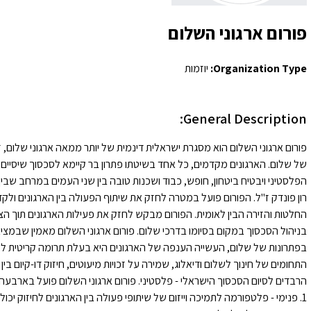
פורום ארגוני השלום
Organization Type:
יוזמות
General Description:
פורום ארגוני השלום הוא מסגרת ישראלית דינמית של יותר ממאה ארגוני שלום, 
של שלום. הארגונים מקדמים, כל אחד בשיטתו פתרון בר קיימא לסכסוך שיסי
הפלסטיני ויבטיח ביטחון, חופש, כבוד ושכנות טובה בין שני העמים במרחב שבין ה
רון פונדק ז"ל. הפורום פועל במטרה לחזק את שיתוף הפעולה בין הארגונים ולק
החלטות והזירה הבין לאומית. הפורום מבקש לחזק את פעילות הארגונים תוך ה
בניהול הסכסוך במקום בסיומו בדרכי שלום. פורום ארגוני השלום מאמין שבמציאו
בפתרונות של שלום, העשייה הענפה של הארגונים היא בעלת תרומה קריטית לקידום
התחומים של חינוך לשלום ודיאלוג, שמירה על זכויות מיעוטים, חיזוק דו-קיום ב
הרבדים לסיום הסכסוך הישראלי - פלסטיני. פורום ארגוני השלום פועל בארבעה 
1. פנימי - פלטפורמה לתמיכה וייזום של שיתופי פעולה בין הארגונים לחיזוק 