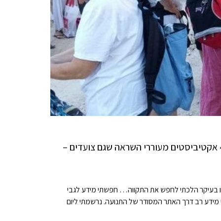
הלכתי לחפש תקווה בצעדת נשים עושות שלום ופגשתי 4 אקטיביסטים מעוררי השראה שגם צועדים –
ורו בעיקר הלכתי לחפש את התקווה… חפשתי מידע לגבי
ת שלום במהלך השבועיים ביןה -5/10 ל-19/10 ומצאתי מידע רב דרך האתר המסודר של התנועה. נרשמתי ליום