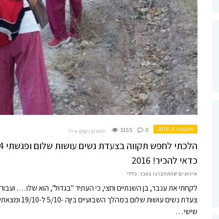
אוקטובר 8, 2016
3155
0
מאת קרן קטקו איילי
כדאי להכיר! 2016
אירועים שהתחברנו בעבר
,
כללי
לקחתי את ענבר, בן השנתיים וחצי, כי העתיד "בגדול", הוא שלו…. ועב
צעדת נשים עושו
שישי…