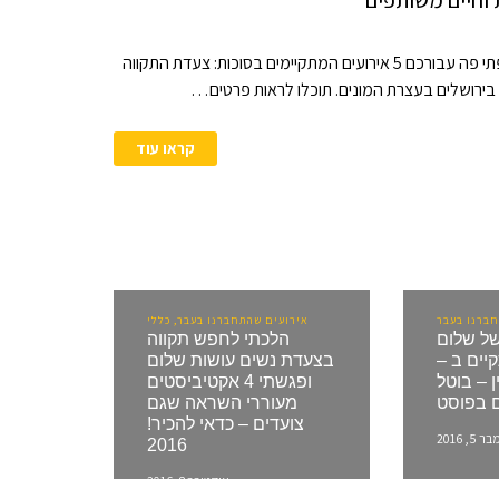
אם מתאים לכם לשלב בילוי שהוא גם אירוע מהנה וגם אירוע ערכי – אספתי פה עבורכם 5 אירועים המתקיימים בסוכות: צעדת התקווה
קראו עוד
ברנו בעבר
אירועים שהתחברנו בעבר, כללי
ל שלום
הלכתי לחפש תקווה
יים ב –
בצעדת נשים עושות שלום
בין – בוטל
ופגשתי 4 אקטיביסטים
 בפוסט
מעוררי השראה שגם
צועדים – כדאי להכיר!
5, 2016
2016
אוקטובר 8, 2016