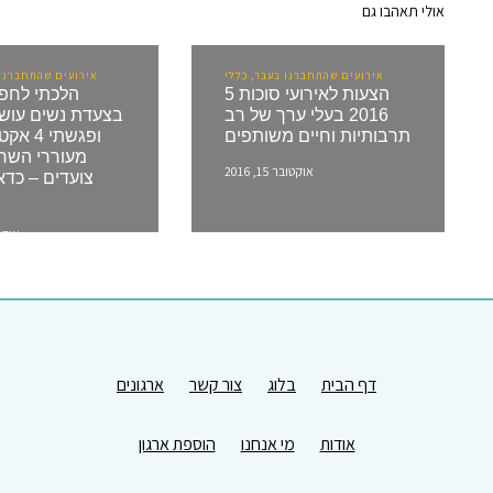
אולי תאהבו גם
אירועים שהתחברנו בעבר, כללי
אירועים שהתחברנו 
5 הצעות לאירועי סוכות
הלכתי לחפש
2016 בעלי ערך של רב
בצעדת נשים עושו
תרבותיות וחיים משותפים
ופגשתי 
מעוררי השר
אוקטובר 15, 2016
צועדים – כדאי
אוקטובר
דף הבית
בלוג
צור קשר
ארגונים
אודות
מי אנחנו
הוספת ארגון