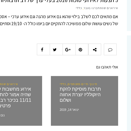
5 הצעות לאירועי סוכות 2016 בעלי ערך של רב תרבותיות וחיים משותפים
אירועים שהתחברנו בעבר
,
כללי
של נשים עושות שלום ממשיכה להתקיים יום ביומו כולל ה- 19/10 וסתיים בירושלים בעצרת המונים. תוכלו לראות פרטים…
אולי תאהבו גם
חינוך-חיים-משותפים, כללי
אירועים שהתח
תרבות מוסיקת להקת
אירוע מחשבות ש
היוקולליז יוצרת אחווה
שהיה אמור להתק
ושלום
11/11 בכיכר ר
פרטים
ינואר 14, 2019
נובמבר 