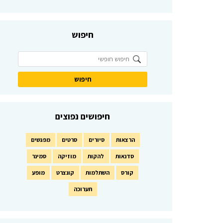
חיפוש
חיפושים נפוצים
הרצאות
סיורים
סרטים
מפגשים
סדנאות
להקות
מוזיקה
סמינר
קורס
השתלמות
קונצרט
מופע
תערוכה