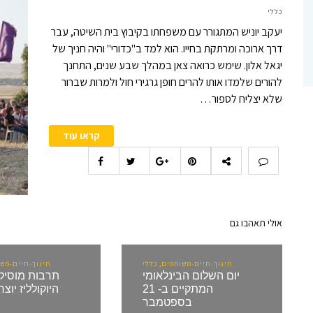
כללי
יעקב יוניש המתגורר עם משפחתו בקיבוץ בית השיטה, עבר
דרך ארוכה ומרתקת בחייו. הוא למד ב"כדורי" והיה חניך של
יגאל אלון. שימש כרואה צאן במהלך שבע שנים, התחנך
להורים שלמדו אותו להרים חופן גרגירי חול ולמרות שברור
שלא יצליח לספור…
קראו עוד
אולי תאהבו גם
חינוך-חיים-משותפים, כללי
חינוך-חיים-משו
יום השלום הבינלאומי
תרבות מוסיק
המתקיים ב- 21
היוקולליז יוצ
בספטמבר