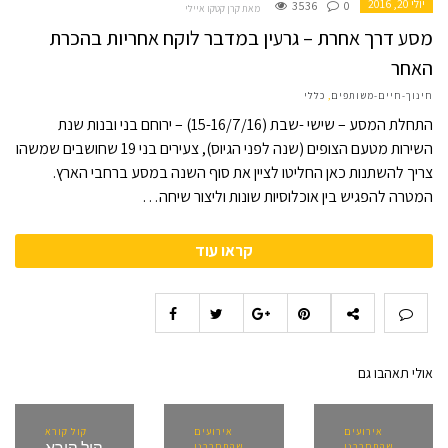
יולי 20, 2016
3536
0
מאת קרן קטקו איילי
מסע דרך אחרת – גרעין במדבר לוקח אחריות בהכרת
האחר
חינוך-חיים-משותפים
,
כללי
התחלת המסע – שישי -שבת (15-16/7/16) – ירוחם בני ובנות שנת
השירות מטעם הצופים (שנה לפני הגיוס), צעירים בני 19 שחושבים שמשהו
צריך להשתנות כאן החליטו לציין את סוף השנה במסע ברחבי הארץ.
המטרה להפגיש בין אוכלוסיות שונות וליצור שיחה…
קראו עוד
אולי תאהבו גם
אירועים
אירועים
קול קורא
שהתחברנו
שהתחברנו