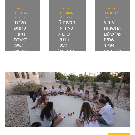
אירועים
אירועים
אירועים
שהתחברנו
שהתחברנו
שהתחברנו
בעבר
בעבר, כללי
בעבר, כללי
אירוע
5 הצעות
הלכתי
מחשבות
לאירועי
לחפש
של שלום
סוכות
תקווה
שהיה
2016
בצעדת
אמור
בעלי
נשים
להתקיים
ערך של
עושות
ב –
רב
שלום
11/11
תרבותיות
ופגשתי
בכיכר
וחיים
4
רבין –
משותפים
אקטיביסטים
בוטל
מעוררי
אוקטובר 15,
פרטים
השראה
2016
בפוסט
שגם
צועדים –
נובמבר 5,
כדאי
2016
להכיר!
2016
אוקטובר 8,
2016