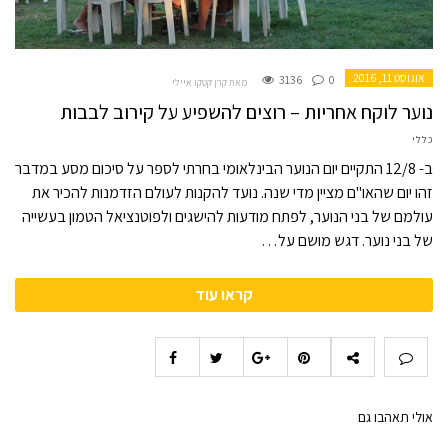
אוגוסט 11, 2016
3136
0
מאת קרן קטקו איילי
נוער לוקח אחריות – רוצים להשפיע על קירוב לבבות
כללי
ב- 12/8 התקיים יום הנוער הבינלאומי בחרתי לספר על סיכום מסע במדבר
זהו יום שהאו"ם מציין מדי שנה. נועד להקנות לעולם הזדמנות להכיר את
עולמם של בני הנוער, לפתח מודעות להישגים ולפוטנציאל הטמון בעשייה
של בני נוער. דגש מושם על…
קראו עוד
אולי תאהבו גם