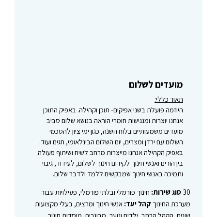
מועדים לשלום
תאור כללי:
היוזמה פועלת בשני אפיקים- תוכן וקהילה. באפיק התוכן
אנחנו יוצרות ומנגישות חומרי הוראה בנושא שלום סביב
מועדים משמעותיים בלוח השנה, כגון ימי ציון להסכמי
השלום עם ירדן ומצרים, יום השלום הבינלאומי, חגים ועוד.
באפיק הקהילה אנחנו מייצרות מרחב לשיח ושיתוף פעולה
בין הורים ואנשי חינוך לקידום חינוך לשלום, לעידוד, גיבוי
ותמיכה באנשי חינוך שמבקשים ללמד ולדבר שלום.
30
סוג שירות:
חינוך פורמלי ובלתי פורמלי, פעילויות עבור
מערכת החינוך
קהל יעד:
אנשי חינוך ומרצים, בעלי מקצועות
שונים, הקהל הרחב, ילדים ונוער, מבוגרים, מוסדות חינוך,