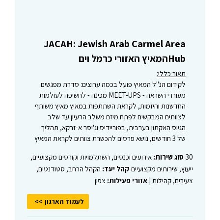
JACAH: Jewish Arab Carmel Area
Hubהמאיץ האזורי כרמל וים
תאור כללי:
לקידום הנ"ל המאיץ פועל בכמה ערוצים: סדרת מפגשים
מעוררי השראה - MEET-UPS מכינה - לחשיפה לעולמות
החדשנות והיזמות, לקראת השתתפות במאיץ מאיץ משותף
לצוותים המבקשים לפתח מיזם משלב הרעיון עד שלב
הגיוס האקתון בערבית, בפוריידיס וג'יסר א-זרקא, תהליך
של 3 חודשים, נושא פרסים להכשרת צוותים לקראת המאיץ
30
סוג שירות:
אירועים וכנסים, השתלמויות וקורסים מקצועיים,
ייעוץ, שירותים מקצועיים
קהל יעד:
הקהל הרחב, סטודנטים,
צעירים, קהילות |
אזורי פעילות:
צפון
לעמוד הארגון