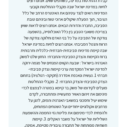
קבלת ההחלטות במדינה, כשותפים שווים. אנחנו רוצים
לחיות במדינת ישראל שבה מקבלי ההחלטות וקובעי
המדיניות רואים לנגד עיניהם את האינטרס הרחב של כלל
הציבור, תוך הפעלת שיקולים ארוכי טווח וביניהם טובת
הסביבה, החברה והדורות הבאים. אנחנו רוצים לראות שוויון
בצריכת משאבי הטבע בין כלל האוכלוסייה, בהשפעה
צודקת של הסביבה על כל בני האדם וחלוקה צודקת של
הרווח והנטל הסביבתי. אנחנו רוצים לחיות במדינת ישראל
שבה קיימת מדיניות סביבתית-חברתית-כלכלית ותרבותית
ברוח הקיימות והצדק הסביבתי והחברתי. החזון שלנו למשק
האנרגיה בישראל : שבעת הקווים המנחים של מגמה ירוקה
למדינת ישראל המקדמת ערכי קיימות וצדק סביבתי-
חברתי 1. נעשית ונאכפת אסדרה (חקיקה- רגולציה) בתחום
הצדק הסביבתי והצדק החברתי. 2. מקבלי ההחלטות
פועלים לקידומו של משק בר קיימא במטרה לצמצם לכדי
מינימום את זיהום האוויר מתעשייה ומתחבורה, לקדם
שימוש יעיל וחסכוני במשאבי האנרגיה והמים, להגן על
מרחבים אקולוגיים ייחודיים ועל השטחים הפתוחים,
ולהפחית לכדי מינימום את פליטת גזי החממה וההשפעות
השליליות של ישראל על משבר האקלים. 3. קיימות
תשתיות מפותחות של תחבורה ציבורית מקיימת, אמינה,