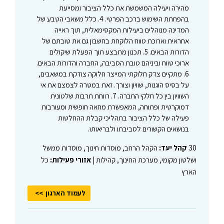
מהירה ויעילה המשמשת את כלל הציבור ומסייעת
בהפחתת השימוש ברכב הפרטי. 4. כלל משאבי הטבע של
המדינה מנוהלים ביעילות המקסימאלית, תוך ראייה
אחראית וארוכת טווח הלוקחת בחשבון גם את טובתם של
הדורות הבאים. 5. תכנון מתבצע תוך הפעלת שיקולים
ארוכי טווח וביניהם טובת הסביבה, החברה והדורות הבאים.
6. מתקיים צדק חלוקתי המייצר חלוקה צודקת במשאבים,
על בסיס הוגנות, שוויון וצורך. זאת במטרה לצמצם את אי
השוויון בין כל חלקי החברה. 7. רווחת תרבות שלטונית
דמוקרטית ופתוחה, המאפשרת מחאה חופשית ומעורבות
פעילה של כלל הציבור בתהליכי קבלת ההחלטות
בנושאים הקשורים לסביבתו ולבריאותו.
30
קהל יעד:
הקהל הרחב, מוסדות חינוך, מוסדות ממשל
ושלטון מקומי, מערכת החינוך, קהילות |
אזורי פעילות:
כל
הארץ
לעמוד הארגון