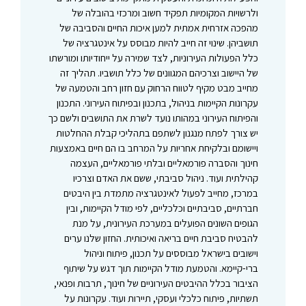
ולרשויות המקומיות תפקיד חשוב ומרכזי בהובלה של
מהפכה אזרחית אמתית למען איכות החיים והסביבה של
תושביהן. שינוי זה חייב להיות מבוסס על אינטגרציה של
כלל הפעולות העירוניות, לצד שמירה על ייחודיותו ומורשתו
של היישוב וצרכיהם המגוונים של כלל תושביו. תהליך זה
מחייב מבט מקיף לטווח הרחוק עם חזון רחב והטמעה של
עקרונות הקיימות בניהול, בתכנון ובפיתוח העירוני. התכנון
והפיתוח העירוני במהותו נועד לשרת את התושבים ולשם כך
יש צורך לפתח מנגנון לשתפם בתהליכי קבלת ההחלטות
ויישומם ובלקיחת אחריות על המרחב בו הם חיים באמצעות
חינוך והסברה פורמאליים ובלתי פורמאליים, העצמה
קהילתית ועוד. ניהול סביבתי, ששם את האדם וצרכיו
במרכז, מחייב לפעול לאינטגרציה מתמדת בין היבטים
חברתיים, סביבתיים וכלכליים, לפי מודל הקיימות, ובין
הגופים השונים הפועלים במערכת העירונית, על מנת
להבטיח סביבת חיים בריאה ואיכותית. החזון שלנו ערים
וישובים בישראל מבוססים על תכנון, פיתוח וניהול
ברי-קיימא. והטמעת מודל הקיימות תוך דגש על שיתוף
הציבור בכלל ההיבטים העירוניים של חינוך, תרבות ופנאי,
תשתיות, פיתוח כלכלי ועסקי, תיירות ועוד. עקרונות על