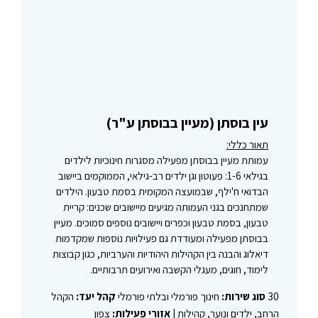
עין בוסתן (מעיין בבוסתן ע"ר)
תאור כללי:
עמותת מעיין בבוסתן מפעילה מסגרות חינוכיות לילדים
בגילאי 1-6: פעוטון וגן ילדים רב-גילאי, הממוקמים ביישוב
הבדואי ח'ילף, שבמועצה המקומית בסמת טבעון. הילדים
שמתחנכים בגני העמותה מגיעים מיישובים שכנים: קריית
טבעון, בסמת טבעון וכפרים ויישובים נוספים סמוכים. מעיין
בבוסתן מפעילה ומעודדת גם פעילויות נוספות שמקדמות
דיאלוג והבנה בין הקהילות היהודיות והערביות, כגון קבוצות
לימוד, חוגים, מעגלי הקשבה ואירועים תרבותיים.
30
סוג שירות:
חינוך פורמלי ובלתי פורמלי
קהל יעד:
הקהל
הרחב, ילדים ונוער, קהילות |
אזורי פעילות:
צפון