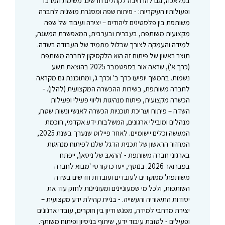
במלאכה, וגם להרחיבה לקהלים חדשים. משימת המרכז
ופעולותיו העיקריות: - פיתוח שפה ומסגרת מושגית לחברה
משותפת בין פלסטינים ליהודים – יצירה ועיבוד של שפה
מקצועית משותפת, בעברית ובערבית, המאפשרת המשגה,
למידה והעמקה לצורך שכלול מתמיד של העבודה בשדה.
תוצר ראשון של פיתוח זה הוא הלקסיקון לחברה משותפת
(כרך א'), שראה אור בספטמבר 2025 בהוצאת תשע
נשמות. בהמשך יופיעו כרך ב' וכרך ג', ומתוכננת גם מקראה
לחברה משותפת, בשירות ההכשרה המקצועית (להלן). -
הכשרה מקצועית, פיתוח מנהיגות וליווי פעילי ופעילות
השדה – פיתוח ועריכת תוכניות הכשרה לאנשי ונשות שטח,
מנהלים ומובילי ארגונים, המשלבות ידע אקדמי, חוכמת
המעשה וכלים יישומיים. לאחר פיילוט שנערך בשנת 2025,
המחזור הראשון של תכנית הדגל שלנו לפיתוח מנהיגות
בארגוני חברה משותפת - 'ההאבּ של ניסאן', ייפתח
בפברואר 2026. בנוסף, ייערכו קורסי 'מבוא לחברה
משותפת' ממוקדים לעובדים ועובדות חדשים בשדה
השותפות, ולכל מי שמעוניינים ומעוניינות לחזק עוד את
יסודות התיאוריה והעשייה. - בניית קהילת ידע מקצועית –
יצירת מרחבי למידה, מפגש ודיון בין חוקרים, עובדי ארגונים
ופעילים - לטובת עיבוד ידע, שיתוף בניסיון ופיתוח משותף.