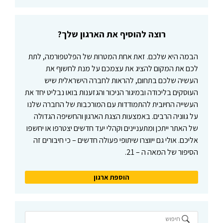
פ
ע
י
רוצה להוסיף את הארגון שלך?
ל
ו
הבמה היא שלכם. זאת אחת המטרות של הפלטפורמה, לתת
ת
לכם את המקום להציג את עצמכם על מנת לחשוף את
העשיה שלכם בתחום, להראות לחברה הישראלית שיש
העוסקים בליכודה ובמיגור הניכור והגזענות בואו נבליט יחד את
העשייה החיובית להתמודדות עם המורכבות של החברה שלנו
על גווניה הרבים. באמצעות הצגת הארגון והחשיפה הגדולה
של האתר ייתכן ומתעניינים וקהלי יעד חדשים יצטרפו או יחשפו
אליכם. אולי גם ייווצרו שיתופי פעולה חדשים – כי חיבורים זה
הסיפור של המאה ה – 21.
הוספת ארגון