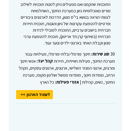
התוכניות שהקמנו ואנו מפעילים ניתן למנות תוכניות לשילוב
מורים מאוכלוסיות גיוון במערכת החינוך, השתלמויות
לצוותי הוראה בנושא בי"ס מגוון, הדרכות לארגונים ציבוריים
ופרטיים להטמעת עקרונות של גיוון והוגנות, תוכנית תיירות
חברתית בישובים ערביים, התוכנית למובילי לכידות
חברתית (בשיתוף קרן תד אריסון), תוכנית להטמעת ערכי
מגוון וקבלת האחר בארגוני ילדים ונוער ועוד.
30
סוג שירות:
חינוך פורמלי ובלתי פורמלי, פעילויות עבור
מערכת החינוך, פעילות חווייתית, תיירות
קהל יעד:
אנשי חינוך
ומרצים, ארגוני המגזר השלישי, ארגונים, ארגונים עסקיים, הקהל
הרחב, מוסדות חינוך, מוסדות ממשל ושלטון מקומי, מערכת
החינוך, נשים, קהילות |
אזורי פעילות:
כל הארץ
לעמוד הארגון