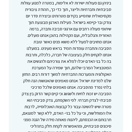
ביניהן גם פעולות ישירות לא אלימות, במטרה למנוע עוולות
סביבתיות וחברתיות ולייצר, תוך כדי כך, תהודה ציבורית
מקסימאלית שתסייע בקידום מטרותינו וביצירת סדר יום
צודק ובר-קיימא בישראל. פעילות הארגון מבוצעת תוך
שיתופי פעולה רחבים עם ארגוני סביבה וחברה, ברמה
האזורית והגלובלית, ועם הקהילות בתוכן אנחנו פועלים.
אנחנו מחויבים לפעול ללא משוא פנים כאשר טובת
הסביבה והחברה עומדות תמיד בראש מעינינו. בפועלנו
אנחנו לוקחים חלק בעיצובה של חברה, כלכלה, ותרבות
בה כל בני האדם יוכלו למלא את צורכיהם ולהגשים את
הפוטנציאל המרבי שלהם, תוך שמירה על המערכת
האקולוגית והמערכות החברתיות למשך דורות רבים. החזון
שלנו למדינת ישראל: אנחנו מאמינים שהאנושות הנה חלק
בלתי נפרד מהסביבה. אנחנו מאמינים שלכל מרכיבי
הסביבה יש זכות לחיות ולשגשג וכי קיים קשר הדוק בין צדק
סביבתי לצדק חברתי. לפי השקפתנו, צדק סביבתי הוא
מטרה שיש להשיגה עבור כל קבוצות האוכלוסייה, לרבות
אלו המוחלשות, וכי על כל בני- האדם, ללא קשר למוצאם,
תרבותם או הכנסתם, ליהנות מאותה מידה של הגנה מפני
סיכונים סביבתיים, ומהאפשרות לקחת חלק בתהליכי