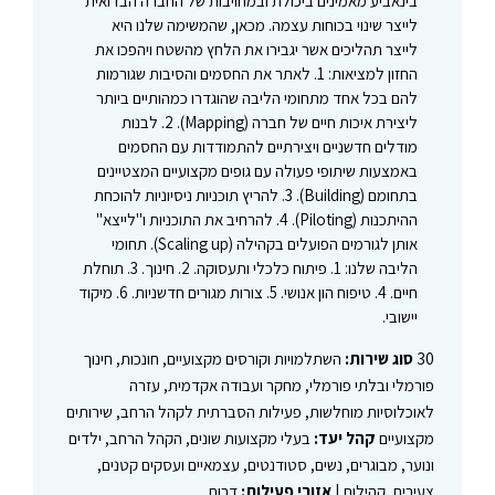
בינאביע מאמינים ביכולת ובמחויבות של החברה הבדואית
לייצר שינוי בכוחות עצמה. מכאן, שהמשימה שלנו היא
לייצר תהליכים אשר יגבירו את הלחץ מהשטח ויהפכו את
החזון למציאות: 1. לאתר את החסמים והסיבות שגורמות
להם בכל אחד מתחומי הליבה שהוגדרו כמהותיים ביותר
ליצירת איכות חיים של חברה (Mapping). 2. לבנות
מודלים חדשניים ויצירתיים להתמודדות עם החסמים
באמצעות שיתופי פעולה עם גופים מקצועיים המצטיינים
בתחומם (Building). 3. להריץ תוכניות ניסיוניות להוכחת
ההיתכנות (Piloting). 4. להרחיב את התוכניות ו"לייצא"
אותן לגורמים הפועלים בקהילה (Scaling up). תחומי
הליבה שלנו: 1. פיתוח כלכלי ותעסוקה. 2. חינוך. 3. תוחלת
חיים. 4. טיפוח הון אנושי. 5. צורות מגורים חדשניות. 6. מיקוד
יישובי.
30
סוג שירות:
השתלמויות וקורסים מקצועיים, חונכות, חינוך
פורמלי ובלתי פורמלי, מחקר ועבודה אקדמית, עזרה
לאוכלוסיות מוחלשות, פעילות הסברתית לקהל הרחב, שירותים
מקצועיים
קהל יעד:
בעלי מקצועות שונים, הקהל הרחב, ילדים
ונוער, מבוגרים, נשים, סטודנטים, עצמאיים ועסקים קטנים,
צעירים, קהילות |
אזורי פעילות:
דרום