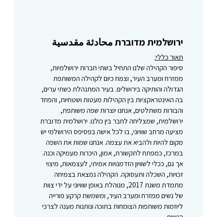
ירושלמית מדוברת محادثة مقدسية
תאור כללי:
סיפור הקהילה שלנו התחיל בשתי חברות ירושלמיות,
ממזרח ומערב העיר, וצמח כיום לקהילה המשותפת
הגדולה והותיקה בירושלים. בעיר המתנהלת כשתי ערים,
בה האינטראקציות בין הקהילות מעטות ושטחיות, והפחד
והבורות משתלטים, אנחנו יוצרות שפה משותפת,
ירושלמית, שמצליחה לחבר בין כולנו. ירושלמית מדוברת
מציעה מרחב שוויוני, בו לכל אישה בפסיפס הירושלמי יש
מקום להיות ולהביא את עצמה. אנחנו שמות את השפה
במרכז, כמפתח לתקשורת, אמון, היכרות מעמיקה וכנה.
אך גם, ככלי לשוויון הזדמנויות אמיתי, לעצמאות, מיצוי
זכויות, השכלה ותעסוקה. הקהילה נמצאת בצמיחה
מתמדת משנת 2017, מנוהלת באופן שוויוני על ידי צוות
של נשים ממזרח ומערב העיר, ומשמשת קרקע פורייה
ליוזמות משותפות הצומחות בתוכה ונותנות מענה לצרכי
הנשים.