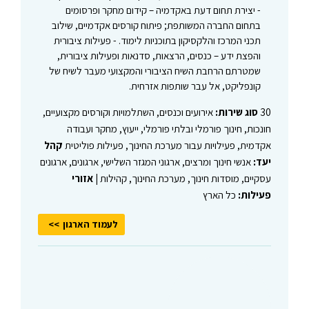
- יצירת תחום דעת באקדמיה – קידום מחקר ופרסומים
בתחום החברה המשותפת; פיתוח קורסים אקדמיים, שילוב
תכני המרכז והלקסיקון בתוכניות לימוד. - פעילות ציבורית
והפצת ידע – כנסים, הרצאות, סדנאות ופעילות ציבורית,
שמטרתם הרחבת השיח הציבורי והמקצועי מעבר לשיח של
קונפליקט, אל עבר שותפות אזרחית.
30
סוג שירות:
אירועים וכנסים, השתלמויות וקורסים מקצועיים,
חונכות, חינוך פורמלי ובלתי פורמלי, ייעוץ, מחקר ועבודה
אקדמית, פעילויות עבור מערכת החינוך, פעילות פוליטית
קהל
יעד:
אנשי חינוך ומרצים, ארגוני המגזר השלישי, ארגונים, ארגונים
עסקיים, מוסדות חינוך, מערכת החינוך, קהילות |
אזורי
פעילות:
כל הארץ
לעמוד הארגון