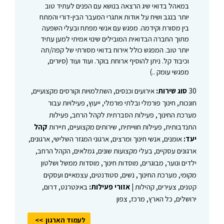
במאהל בדואי שיג הרצאה בנושא עם הפנים לעתיד טוב
יותר בנגב ושיח על אודות אתגרי המעבר הבין-דורי והמתח
בין מסורת וקידמה. מפגש עם אנשי מפתח ובעלי השפעה
מתוך החברה הבדואית המובילים שינוי אמיתי למען עתיד
יותר טוב. המפגש כולל אירוח בדואי מסורתי של קפה/תה
וכיבוד קל. ניתן להוסיף ארוחת בוקר. ועוד ועוד (סיורים,
מפגשי עומק ..)
30
סוג שירות:
אירועים וכנסים, השתלמויות וקורסים מקצועיים,
חונכות, חינוך פורמלי ובלתי פורמלי, ייעוץ, פעילויות עבור
מערכת החינוך, פעילות הסברתית לקהל הרחב, פעילות
התנדבותית, פעילות חווייתית, שירותים מקצועיים, תיירות
קהל
יעד:
אומנים, אנשי חינוך ומרצים, ארגוני המגזר השלישי, ארגונים,
ארגונים עסקיים, בעלי מקצועות שונים, גמלאים, הקהל הרחב,
ילדים ונוער, מבוגרים, מוסדות חינוך, מוסדות ממשל ושלטון
מקומי, מערכת החינוך, נשים, סטודנטים, עצמאיים ועסקים
קטנים, צעירים, קהילות |
אזורי פעילות:
באינטרנט, דרום,
ירושלים, כל הארץ, מרכז, צפון
לעמוד הארגון