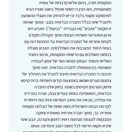
המקומית חורה, בתום שלוש קדנציות של עשייה
משמעותית, הוא הבין כי השינוי שהחל בישוב מגוריו הביא
לאימפקט מקומי בלבד וכי יש להרחיב את מעגלי ההשפעה
ולהוביל שינוי בכלל החברה הבדואית בנגב- ומתוך שאיפה
זו הוקמה "ינאביע" (או בעברית- "נביעות"). ינאביע היא
ארגון אסטרטגי תשתיתי הצומח מתוך הקהילה ומקדם
לקיחת אחריות של החברה הבדואית על ההתמודדות עם
בעיות היסוד המעכבות את השתלבותה. ינאביע פועלת
בכוחות משולבים עם הרשויות המקומיות, ארגוני המגזר
השלישי והמגזר העסקי ומהווה גשר של אמון לעבודה
משותפת בין הממשלה לחברה הבדואית. זאת מתוך
ההבנה כי החברה הבדואית חייבת להוביל את התהליך של
צמצום פערים ושגשוג באמצעות קידום תשתיות ברות קיימא
וחיזוק הגורמים הקיימים בשטח. בחזון שלנו החברה
הבדואית, המאופיינת באחוז צעירים גבוה, יוצרת במו ידיה
את עתידה, מביאה את מיטב המורשת והתרבות הייחודית
לקדמת הבמה הישראלית וחווה חוויות של הצלחה מקומית
ואזורית. כך, מתוך חברה אזרחית מאוחדת וחזקה
המבקשת לעצמה מנהיגות ראויה לאמון והערכה, ינבע שינוי
שיביא תקווה חדשה לכל תושבי הנגב והמדינה. אנחנו