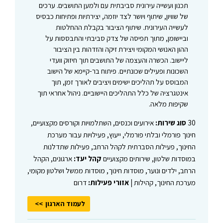
תכנון ועשייה עירונית סביבתית עם ולמען התושבים. ערכים
של שוויון, שיתוף ויושר לצד יוזמה, יצירתיות ופתיחות כבסיס
לעשייה העירונית. שיתוף הציבור בקבלת ההחלטות
וביישומן, מתוך תפיסה של צדק סביבתי והתבססות על
ההון האנושי המקומי ויצירת זיקה והזדהות בין הציבור
ליישוב. הכשרה והעצמה של התושבים תוך חיזוק וועדי
השכונות ופעילים שכונתיים. פיתוח בר-קיימא של הישוב
המבוסס על תהליכים ישימים ויציבים לאורך זמן, תוך
אינטגרציה של כלל התהליכים היישוביים. ניהול אחראי תוך
שקיפות מלאה.
30
סוג שירות:
אירועים וכנסים, השתלמויות וקורסים מקצועיים,
חינוך פורמלי ובלתי פורמלי, ייעוץ, פעילויות עבור מערכת
החינוך, פעילות הסברתית לקהל הרחב, פעילות שתדלנות
במוסדות שלטון, שירותים מקצועיים
קהל יעד:
ארגונים, הקהל
הרחב, ילדים ונוער, מוסדות חינוך, מוסדות ממשל ושלטון מקומי,
מערכת החינוך, קהילות |
אזורי פעילות:
דרום
לעמוד הארגון