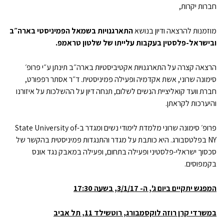
חברות יקרות,
מוזמנות להרצאה ודיון בנושא
התארגנויות בשמאל הפמיניסטי בארה״ב
ובישראל-פלסטין בעקבות עלייתו של שלטון טראמפ.
הרצאה קצרה על התארגנויות אקטיביסטיות בארה״ב תינתן ע״י פרופ׳
סימונה שרוני, אשת אקדמיה ופעילה פמיניסטית. ד״ר אסתר רפפורט,
חברת וועד קואליציית הנשים לשלום, תנחה דיון על ההשלכות על איזורנו
והיערכות לקראתן.
פרופ׳ סימונה שרוני מלמדת לימודי נשים ומגדר ב-State University of
NY בפלטסבורג. היא כותבת על מגדר והתנגדות פמיניסטית בהקשר של
סכסוך ישראלי-פלסטיני ופעילה בתחום, ופעילה במאבק נגד אונס
בקמפוסים.
המפגש יתקיים ביום ג', ה- 3/1/17, בשעה 17:30
במשרדי קרן רוזה לוקסמבורג, רוטשילד 11, תל אביב