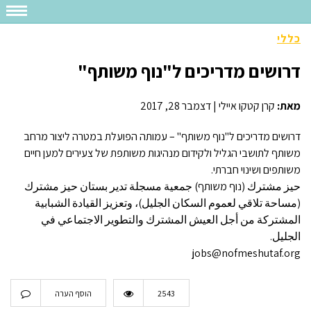
כללי
דרושים מדריכים ל"נוף משותף"
מאת:
קרן קטקו איילי
|
דצמבר 28, 2017
דרושים מדריכים ל"נוף משותף" – עמותה הפועלת במטרה ליצור מרחב
משותף לתושבי הגליל ולקידום מנהיגות משותפת של צעירים למען חיים
משותפים ושינוי חברתי.
حيز مشترك (נוף משותף) جمعية مسجلة تدير بستان حيز مشترك
(مساحة تلاقي لعموم السكان الجليل)، وتعزيز القيادة الشبابية
المشتركة من أجل العيش المشترك والتطوير الاجتماعي في
الجليل.
jobs@nofmeshutaf.org
2543
הוסף הערה