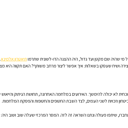
 מי שהיה שם מקטן ועד גדול, היה ההצגה הדו-לשונית שתרמו
תיאטרון אלמינא
.
 יצירה ושיח שעסקו בשאלות: איך אפשר ליצור מרחב משותף? האם תקווה היא מצי
חית לא יכולה להימשך. האירועים במלחמה האחרונה, תחושת הניתוק והייאוש ש
טחון וזכויות לשני העמים, לצד השבת החטופים והחטופות והפסקת המלחמות.
ברו, שיתפו פעולה ונתנו השראה זה לזה. המסר המרכזי שעלה שוב ושוב היה: