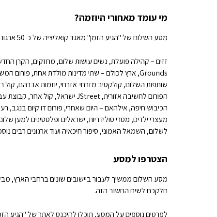
מי עומד מאחורי היוזמה?
מסע השלום של "הגיע הזמן" מאגד קואליציה של כ-50 ארגונים שפועלים יחד לקידום שיח ושלום. בין הארגונים השותפים:
זזים – קהילה פועלת, נשים עושות שלום, מחזקים, הקרן החדשה לישראל וש
Grounds, ארץ לכולם – שתי מדינות מולדת אחת, פורום המשפחות השכולות הישראלי-פלסטיני, שלום עכשיו, פורום ארגוני השלום הישראלי,
שותפות השלום, קולקטיב מזרחי-אזרחי, יוזמות אברהם, קול רב
הפורום לחשיבה אזורית, JStreet ישראל, קול אחר, קבוצת עבודה מדינית, עו"סים שלום, אתגר, פורום 1325 להסכם מדיני, עיר עמים, הגוש נגד
הכיבוש חיפה, אילהאם – היום שאחרי, פורום דו קיום בנגב, רע
מעצרי ילדים, מסרי סולידריות, ישראלים ופלסטינים למען שלום, פעילי.ות בקעת הירדן, מחסוםch
לשלום, השמאל האמוני, סיפור חיכאיה ועוד ארגונים רבים נוספ
הצטרפו למסע
מסע השלום ממשיך לעבור ביישובים שונים ברחבי הארץ, מבקר 
חלקכם לשיח החשוב הזה.
לפרטים נוספים על המסע, תוכלו להיכנס לאתר של "הגיע הזמ