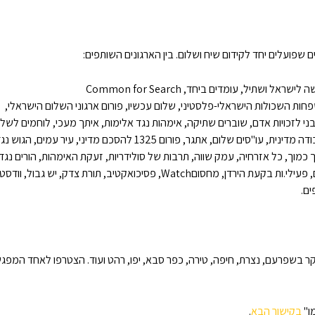
תיל, עומדים ביחד, Common for Search
ני לזכויות אדם, שוברים שתיקה, אימהות נגד אלימות, איתך מעכי, לוחמים לשלו
ך כמוך, כל אזרחיה, עמק שווה, תרבות של סולידריות, זעקת האימהות, הורים נגד
Wat, פסיכואקטיב, תורת צדק, יש גבול, וודסטוק
ים.
בשפרעם, נצרת, חיפה, טירה, כפר סבא, יפו, רהט ועוד. הצטרפו לאחד המפגשים
ן"
בקישור הבא
.