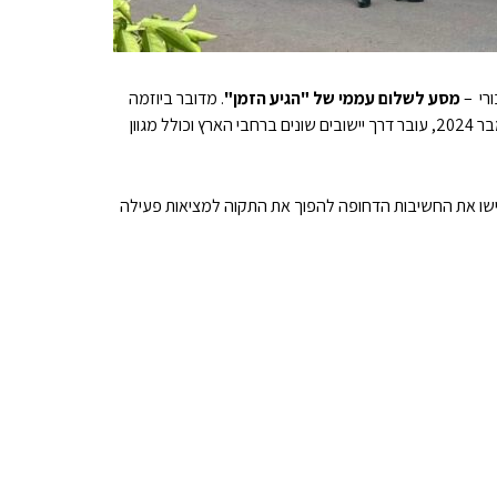
רי –
מסע לשלום עממי של "הגיע הזמן"
. מדובר ביוזמה
חוצת תרבויות, שמטרתה לקדם שיח של שלום, פיוס וחיים משותפים בין יהודים לערבים. המסע, שמתפרש על פני שישה ימים בין ה-4 ל-9 בדצמבר 2024, עובר דרך יישובים שונים ברחבי הארץ וכולל מגוון
גישו את החשיבות הדחופה להפוך את התקוה למציאות פעילה