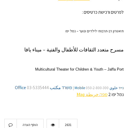
לפרטים ורכישת כרטיסים :
תיאטרון רב-תרבותי לילדים ונוער – נמל יפו
مسرح متعدد الثقافات للأطفال والفتية – ميناء يافا
Multicultural Theater for Children & Youth – Jaffa Port
משרד مكتب Office
03-5335444
נייד خلوي Mobile
050-2-800-300 |
נמל יפו 2
מפה خريطة Map
2631
הוסף הערה