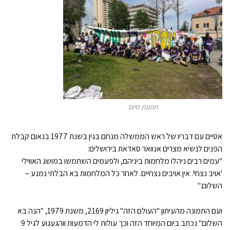
תמונת סיום
אסיים עם דבריו של ראש הממשלה מנחם בגין בשנת 1977 בנאום קבלת
הפנים לנשיא מצרים אנוואר סאדאת בירושלים:
"עמים רבים ניהלו מלחמות ביניהם, ולפעמים השתמשו במושג האווילי
'אויב נצחי'. אין אויבים נצחיים. לאחר כל המלחמות בא הבלתי נמנע –
השלום."
ועם התמונה מהעיתון "העולם הזה" גיליון 2169, משנת 1979, "הנה בא
השלום" נכתב ביום המיוחד הזה וכך עולות לי הדמעות ווהגעגוע לגיל 9