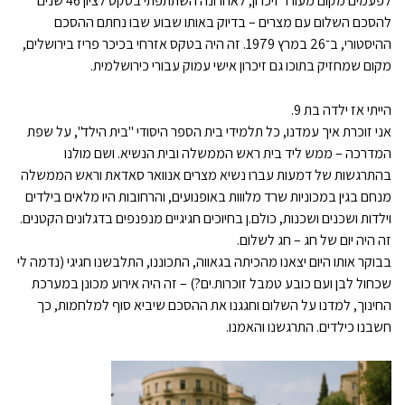
לפעמים מקום מעורר זיכרון, לאחרונה השתתפתי בטקס לציון 46 שנים
להסכם השלום עם מצרים – בדיוק באותו שבוע שבו נחתם ההסכם
ההיסטורי, ב־26 במרץ 1979. זה היה בטקס אזרחי בכיכר פריז בירושלים,
מקום שמחזיק בתוכו גם זיכרון אישי עמוק עבורי כירושלמית.
הייתי אז ילדה בת 9.
אני זוכרת איך עמדנו, כל תלמידי בית הספר היסודי "בית הילד", על שפת
המדרכה – ממש ליד בית ראש הממשלה ובית הנשיא. ושם מולנו
בהתרגשות של דמעות עברו נשיא מצרים אנוואר סאדאת וראש הממשלה
מנחם בגין במכוניות שרד מלווות באופנועים, והרחובות היו מלאים בילדים
וילדות ושכנים ושכנות, כולם.ן בחיוכים חגיגיים מנפנפים בדגלונים הקטנים.
זה היה יום של חג – חג לשלום.
בבוקר אותו היום יצאנו מהכיתה בגאווה, התכוננו, התלבשנו חגיגי (נדמה לי
שכחול לבן ועם כובע טמבל זוכרות.ים?) – זה היה אירוע מכונן במערכת
החינוך, למדנו על השלום וחגגנו את ההסכם שיביא סוף למלחמות, כך
חשבנו כילדים. התרגשנו והאמנו.