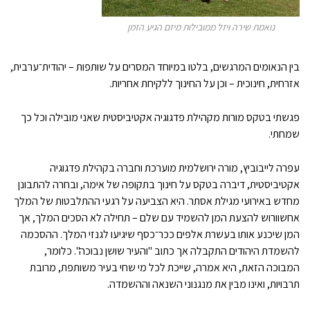
נואמת שירה ויזל ממובילות מיזם הגיע הזמן
בין הנאומים המרגשים, בלטו במיוחד המסרים על שותפות – יהודית־ערבית,
אזרחית, חינוכית – וכן על החינוך ללקיחת אחריות.
פגשתי בטקס מורות מקהילת פדגוגיה אקטיביסטית שאני מובילה וכל כך
שמחתי.
עפרה לייבוביץ, מורה ירושלמית מוערכת וחברה בקהילת פדגוגיה
אקטיביסטית, דיברה בטקס על חינוך בתקופה של אימה, ובחרה להתבונן
מחדש באירועי מגילת אסתר. היא הצביעה על רגעי ההתלבטות של המלך
אחשוורוש להצעת המן להשמיד עם שלם – תחילה לא הסכים המלך, אך
המן שיכנע אותו בעשרת אלפים ככר־כסף שיגיעו לגנזי המלך. ההסכמה
להשמדת היהודים התקבלה אך כתוב "והעיר שושן נבוכה". כלומר,
המבוכה הזאת, היא אמרה, שייכת לכל מי שחי בעיר משותפת, מרובת
תרבויות, ואינו מבין את מנגנוני השנאה וההשמדה.