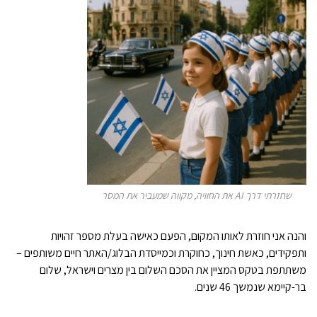
שחזרתי דרך AI את החוויה, מקווה שמעביר את המסר
והנה אני חוזרת לאותו המקום, הפעם כאישה בעלת מספר זהויות
ותפקידים, כאשת חינוך, כחוקרת וכמייסדת הבלוג/האתר חיים משותפים –
משתתפת בטקס המציין את הסכם השלום בין מצרים וישראל, שלום
בר-קיימא שנמשך 46 שנים.