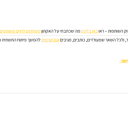
וק השותפות – ראו
כאן בלינק
מה שכתבתי על האקתון
משחק
ים ל
חיים
משותפים
, ולכל השאר שמעודדים, כותבים, מגיבים
וגם תורמים
להמשך פיתוח התשתית ולע
שור.