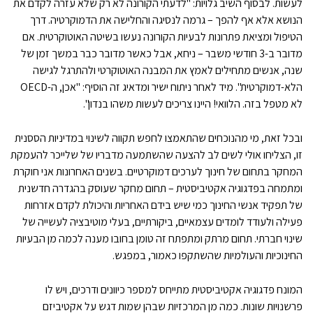
לעשות. לבסוף השיב גלויות: "לדעתי הקורונה לא רק שלא עזרה לקדם את
הנושא אלא אף להפך – גרמה לנסיגה והחלישה את הדמוקרטיה. דרך
הטיפול ומציאת פתרונות לבעיות הקורונה נעשו בשיטה האוטוקרטית. אם
מדובר ב-3 חודשי משבר – ניחא, אבל כאשר מדובר כבר במשך זמן של
שנה, אנשים מתחילים לאמץ את המבנה האוטוקרטי ולהתרגל לגישה
הלא-דמוקרטית". מיד לאחר ניתוח ישיר ומדאיג זה הוסיף: "אכן, ה-OECD
לא מטפל בזה. הלוואי! היינו צריכים לעשות משהו בנדון".
ובכל זאת, מי מהנוכחים שהתאמצו לחפש תקווה לשינוי במדיניות הססנית
זו, הצליחו אולי לשים לב להצעה שהשתמעה מדבריו של שלייכר להעמקת
המחקר בתחום של חינוך לערכים דמוקרטיים. בשנים האחרונות אני חוקרת
ומתמחה בפדגוגיה אקטיביסטית – תחום מחקר שעוסק בהגדרה חדשנית
של תפקיד אנשי החינוך כמי שיש בידם האחריות והיכולת לקדם אזרחות
פעילה ולעודד לומדים עצמאיים, ביקורתיים, בעלי מוטיבציה לעשייה של
שינוי חברתי. תחום מרתק ומתפתח זה טומן בחובו מענה לכמה מן הבעיות
החינוכיות והעולמיות שהשתקפו כאמור, במפגש.
המונח פדגוגיה אקטיביסטית מתייחס למספר כיוונים ודרכים, ויש לו
פרשנויות שונות. כמה מן המרכזיות שבהן שמות דגש על אקטיביזם