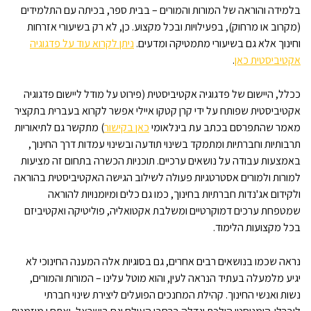
בלמידה והוראה של המורות והמורים – בבית ספר, בכיתה עם התלמידים
(מקרוב או מרחוק), בפעילויות ובכל מקצוע. כן, לא רק בשיעורי אזרחות
וחינוך אלא גם בשיעורי מתמטיקה ומדעים.
ניתן לקרוא עוד על פדגוגיה
אקטיביסטית כאן
.
ככלל, היישום של פדגוגיה אקטיביסטית (פירוט על מודל ליישום פדגוגיה
אקטיביסטית שפותח על ידי קרן קטקו איילי אפשר לקרוא בעברית בתקציר
מאמר שהתפרסם בכתב עת בינלאומי
כאן בקישור
) מתקשר גם לתיאוריות
תרבותיות וחברתיות ומתמקד בשינוי תודעה ובשינוי עמדות דרך החינוך,
באמצעות עבודה על נושאים ערכיים. תוכניות הכשרה בתחום זה מציעות
למורות ולמורים אסטרטגיות פעולה לשילוב הגישה האקטיביסטית בהוראה
ולקידום אג'נדות חברתיות בחינוך, כמו גם כלים ומיומנויות להוראה
שמטפחת ערכים דמוקרטיים ומשלבת אקטואליה, פוליטיקה ואקטיביזם
בכל מקצועות הלימוד.
נראה שכמו בנושאים רבים אחרים, גם בסוגיות אלה המענה החינוכי לא
יגיע מלמעלה בעתיד הנראה לעין, והוא מוטל עלינו – המורות והמורים,
נשות ואנשי החינוך. קהילת המחנכים הפועלים ליצירת שינוי חברתי