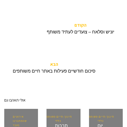
הקודם
יוניש וסלאח – צועדים לעתיד משותף
הבא
סיכום חודשיים פעילות באתר חיים משותפים
אולי תאהבו גם
חינוך-חיים-משותפים,
חינוך-חיים-משותפים,
אירועים
כללי
כללי
שהתחברנו
יום
תרבות
בעבר