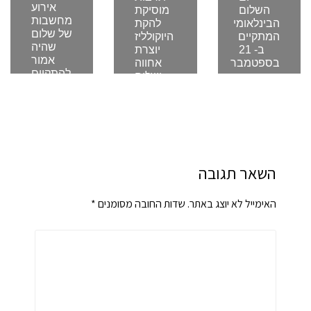
אירוע
השלום
מוסיקת
מחשבות
הבינלאומי
להקת
של שלום
המתקיים
היוקולליז
שהיה
ב- 21
יוצרת
אמור
בספטמבר
אחווה
להתקיים
ושלום
ספטמבר 21,
ב –
2020
ינואר 14,
11/11
2019
בכיכר
רבין –
בוטל
פרטים
בפוסט
השאר תגובה
נובמבר 5,
2016
האימייל לא יוצג באתר.
שדות החובה מסומנים
*