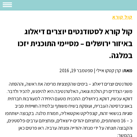
קול קורא
קול קורא לסטודנטים יוצרים דיאלוג
באיזור ירושלים – מסיימי התוכנית יזכו
במלגה.
מאת:
קרן קטקו איילי
|
ספטמבר 19, 2016
סטודנטים יוצרים דיאלוג – בימים שהקיצוניות מרימה את ראשה, וההסתה
משני הצדדים רק הולכת וגואה, האלטרנטיבה היא להיפגש, להכיר ולדבר.
דווקא עכשיו, דווקא בירושלים. התכנית מטעם היחידה למעורבות חברתית
באוניברסיטה העברית, ועוסקת בשיח משותף ובלמידה חווייתית סביב
סוגיות בנשואי זהות, קונפליקט ואקטואליה, תמורת מלגה. בקבוצה ישתתפו
כ – 16 משתתפים, מחציתם יהודים-ירשאלים, ומחציתם ערבים-פלסטינים,
והקבוצה תונחה על ידי מנחה יהודייה ומנחה ערביה. ראו פרטים כאן
בהמשך: