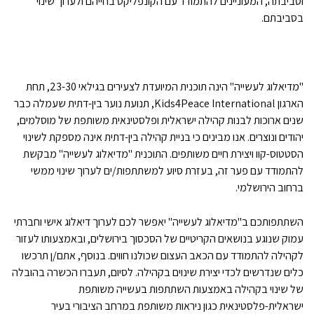
וסביבתה, המעוניינים להתמודד עם הקונפליקט בחייהם ולערוך שינוי
בסביבתם.
"מדיאלוג לעשייה" הינה תוכנית המיועדת לצעירים בגילאי 23-30, תחת
הארגון Kids4Peace International, תנועת נוער בין-דתית שעמלה כבר
שנים ארוכות לבנות קהילה ישראלית ופלסטינאית משותפת של מוסלמים,
יהודים ונוצרים. אנו מבינים כי בניית קהילה בין-דתית אינה מספקת לשינוי
הסטטוס-קוו ויצירת חיים משותפים. התוכנית "מדיאלוג לעשייה" מבקשת
להתמודד עם פער זה, בעזרת סיוע למשתתפות/ים לערוך שינוי ממשי
ברחוב הירושלמי.
השתתפותכם ב"מדיאלוג לעשייה" יאפשר לכם לערוך דיאלוג אישי וחברתי
עמוק שנוגע בנושאים הקריטיים של הסכסוך בירושלים, ובאמצעותו לעזור
לקהילה להתמודד עם הכאב העצום שכולנו חווים. בנוסף, אתם/ן תרכשו
כלים שנדרשים לכדי יצירת שינוים בקהילה. לסיום, תעברו הכשרה בהובלה
של שינוי בקהילה באמצעות השתתפות בעשייה משותפת
ישראלית-פלסטינאית כגון ניראות משותפת במרחב הציבורי בעיר