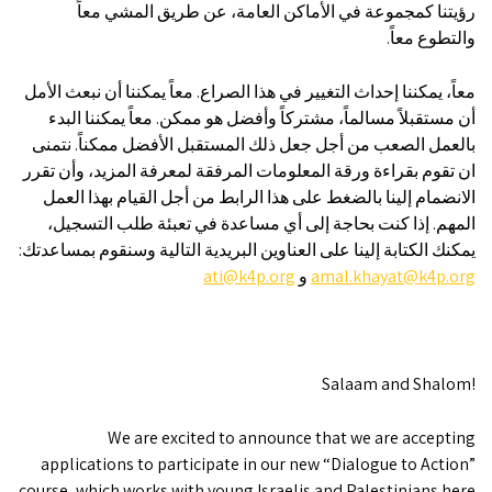
رؤيتنا كمجموعة في الأماكن العامة، عن طريق المشي معاً
والتطوع معاً.
معاً، يمكننا إحداث التغيير في هذا الصراع. معاً يمكننا أن نبعث الأمل
أن مستقبلاً مسالماً، مشتركاً وأفضل هو ممكن. معاً يمكننا البدء
بالعمل الصعب من أجل جعل ذلك المستقبل الأفضل ممكناً. نتمنى
ان تقوم بقراءة ورقة المعلومات المرفقة لمعرفة المزيد، وأن تقرر
الانضمام إلينا بالضغط على هذا الرابط من أجل القيام بهذا العمل
المهم. إذا كنت بحاجة إلى أي مساعدة في تعبئة طلب التسجيل،
يمكنك الكتابة إلينا على العناوين البريدية التالية وسنقوم بمساعدتك:
amal.khayat@k4p.org
و
ati@k4p.org
Salaam and Shalom!
We are excited to announce that we are accepting
applications to participate in our new “Dialogue to Action”
course, which works with young Israelis and Palestinians here