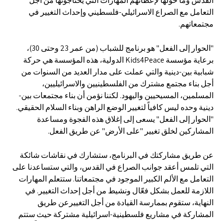
القدس وما حولها لإعطائهم المهارات التي يحتاجونها من أجل
التعامل مع الصراع الاسرائيلي-فلسطيني وإحداث التغيير في
مجتمعاتهم.
"الحوار إلى الفعل" هو برنامج للشباب (من عمر 23 وحتى 30)،
برعاية مؤسسة Kids4Peace الدولية، هذه المؤسسة هي حركة
شبابية بين-دينية والتي عملت على مدار العديد من السنوات من
أجل بناء مجتمع مشترك من الفلسطينيين والاسرائيليين،
المسلمين، المسيحيين واليهود. لكننا نؤمن أن بناء مجتمعات بين-
دينية وحده ليس كافياً لتغيير الوضع الراهن وبناء السلام الحقيقي.
"الحوار إلى الفعل" يسعى إلى إغلاق هذه الفجوة ومساعدة
المشاركين لخلق تغيير "على الأرض" عن طريق الفعل.
عن طريق مشاركتك في البرنامج، ستشارك في نقاشات شائكة
التي تلمس أعقد جوانب الصراع في القدس، والتي ستساعدنا على
التعامل مع الألم الكبير الموجود في مجتمعاتنا. ستتعلم المهارات
اللازمة للعمل بشكل فعّال ونشيط من أجل إحداث التغيير. في
النهاية، ستقوم بممارسة القيادة من أجل التغييرعن طريق
المشاركة في مشاريع فلسطينية-اسرائيلية مشتركة حيث ستتم