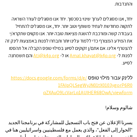
והתנדבות.
יחד, אנו מסוגלים לערוך שינוי בסכסוך. יחד אנו מסוגלים לעורר השראה
לתקווה מחודשת לעתיד משותף וטוב יותר. יחד, אנו מסוגלים להתחיל
בעבודה קשה ומורכבת להשגת מציאות טובה יותר. אנו מקווים שתקרא/י
את המידע המצורף כדי ללמוד עלינו יותר ותבחרו לפנות באמצעות לינק זה
להצטרף אלינו. אם אתם/ן זקוקים לסיוע במילוי טופס הקבלה אל תהססו
לפנות ל-
Amal.khayat@k4p.org
או ל-
Ati@k4p.org
והם תשמחנה
לסייע.
https://docs.google.com/forms/
d/e/
ללינק עבור מילוי טופס
1FAIpQLSegWyJN01tX0103ygorP6R0
qZXAuO9LcVarLq1AUIHER68OwA/
viewform
شالوم وسلام!
يسرنا الإعلان عن فتح باب التسجيل للمشاركة في برنامجنا الجديد
"الحوار إلى الفعل"، والذي يعمل مع فلسطينيين واسرائيليين هنا في