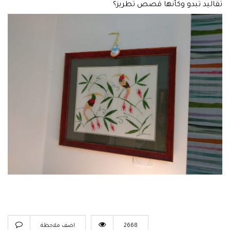
تقاليد تبدو وكأنها قصص تطريز؟
2668
اضف ملاحظة