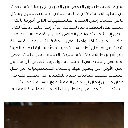
شارك الفلسطينيون البعض من الطريق إلى رعنانا. كما تحدث
عن عملية الاجتماعات وصياغة المبادرة. كنا متحمسين بشكل
خاص لسماع إحدى النساء الفلسطينيات اللاتي أخبرننا بأنها
ليست على استعداد حتى لمقابلة امرأة إسرائيلية ، وفقًا لها ،
تنتمي إلى شعب أذيها في الماضي ولا يزال يؤلمها الآن. لكنها
أدركت ببطء نشاطًا واحدًا ، وفي اللحظة التي سمعت فيها ألمًا
شديدًا من ام على أطفالها ، شعرت فجأة شرارة لتحديد الهوية –
وهو أمر يربط الأمهات. كما سردت النساء الإسرائيليات بعض
لقاءاتهن وأنشطتهن الاجتماعية ، واعترف البعض بأن هذه هي
المرة الأولى التي يلتقين فيها بالنساء الفلسطينيات. من خلال
الأنسجة شكلت محادثات مثيرة للاهتمام التي وصلت للتو في
مكان ما بين إدخال الإبرة في الأقمشة وإزالتها. فلا عجب أن
الاستعارات تتكون من روابط. رأينا ذلك في الممارسة العملية.