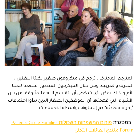
المترجم المحترف ، ترجم في ميكروفون صغير لكلتا اللغتين ،
العبرية والعربية. ومن خلال الميكرفون المتطور سمعنا لغتنا
الأم وبذلك يمكن لأي شخص أن يتقاسم اللغة المألوفة. من بين
الأشياء التي فهمتها أن الموظفين الصغار الذين بدأوا اجتماعات
“إجراء محادثة” تم إنشاؤها بواسطة الاجتماعات
, במסגרת
פורום המשפחות השכולות Parents Circle Families
Forum منتدى العائلات الثكلى.