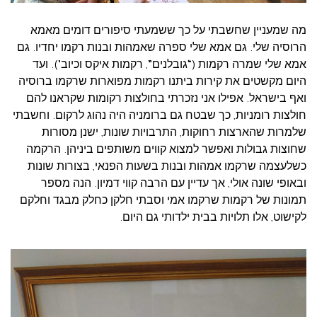
מה שמעניין שחשבתי על כך ששמעתי סיפורים דומים מאמא
הרוסיה שלי. גם אמא שלי ספרה שאמהות ובנות רקמו יחדיו. גם
אמא שלי שמרה רקמות (“גובלנים”, רקמות איקס וכיוב’). ועד
היום מקשטים את קירות ביתנו רקמות מפוארות שרקמו ברוסיה
ואף בישראל. אפילו אני נזכרתי בחולצות רקומות שקראנו להם
חולצות רומניות, כך שבטח גם ברומניה היה נהוג לרקום. וחשבתי
שלמרות שהארצות רחוקות, התרבויות שונות, ישנן מסורות
שחוצות גבולות ואפשר למצוא קווים משותפים ביניהן. הרקמה
כשלעצמה שרקמו אמהות ובנות בשעות הפנאי, בצורות שונות
ובאופי שונה אולי, אך עדיין עם הרבה קווי דמיון. הנה מספר
תמונות של רקמות שרקמו אמי וסבתי חלקן כחלק מבגד וחלקם
לקישוט, אלו תלויות בבית ילדותי גם היום.