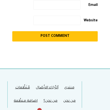
Email
Website
منتدى
ألرَّجَاء الاتٌِصَال
مُنَظَّمات
من نحن
من نحن؟
اضافة منظّمة