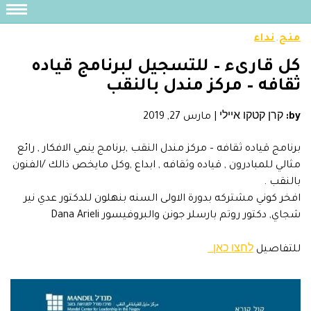
منح
نداء
,
كل قارىء – للتسجيل لبرنامج قياده
ثقافه – مركز مندل بالنقب
by:
קרן קטקו איילי
|
مارس 27, 2019
برنامج قياده ثقافه – مركز مندل النقب ,برنامج ينمي الافكار , رائع
مثالي للمبادرون , قياده وثقافه , ابداع ,وكل مايخص ذالك /الفنون
بالنقب .
افخر كوني مشتركه بدورة الاولى السنه بنهلون للدكتور عدي نير
شجاي, دكتور روتم بارسلر جونن والبروفيسور Dana Arieli
للتفاصيل
לחצו כאן.