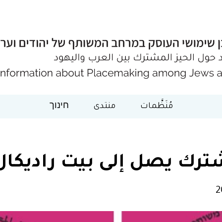
مُنَظَّمات
منتدى
חינוך
رك يصل إلى بيت راديكال