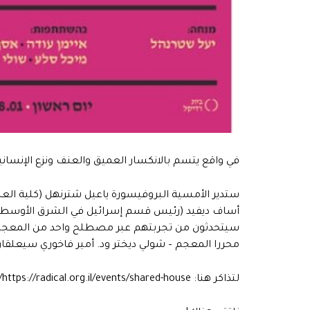
في واقع يتسم بالانكسار العميق والعنف ونزع الإن
ستدير الأمسية البروفيسورة ياعيل شترنهل (كلية الع
أساف ديفيد (رئيس قسم إسرائيل في الشرق الأوسط في م
سيتحدثون من تجربتهم عبر مصطلح واحد من المعجم، و
محررا المعجم – شولي ديختر ود. أمير فاخوري سيعلقا
لتذاكر هنا: https://radical.org.il/events/shared-house/, الدخول مجاني لأعضاء راديكال، ولأصدقاء وصديقات نيسان يُقدم كود الخصم: ניסאן.