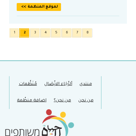
لموقع المنظمة
1
2
3
4
5
6
7
8
منتدى
ألرَّجَاء الاتٌِصَال
مُنَظَّمات
من نحن
من نحن؟
اضافة منظّمة