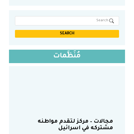
ل
ة
ا
د
ه
ل
م
د
ه
ا
ف
د
ت
ف
مُنَظَّمات
مجالات – مركز لتقدم مواطنه
مشتركه في اسرائيل