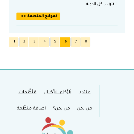
الانترنت, كل الدولة
لموقع المنظمة
1
2
3
4
5
6
7
8
منتدى
ألرَّجَاء الاتٌِصَال
مُنَظَّمات
من نحن
من نحن؟
اضافة منظّمة