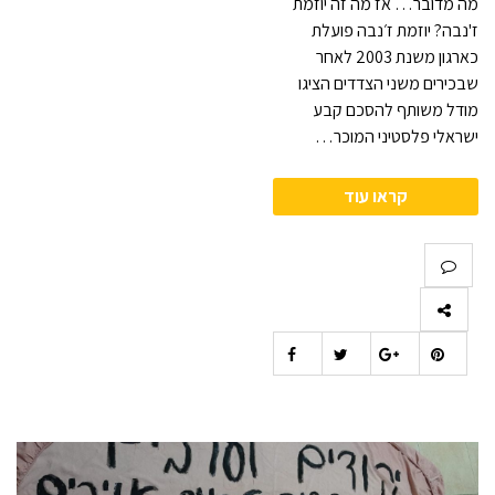
מה מדובר… אז מה זה יוזמת
ז'נבה? יוזמת ז׳נבה פועלת
כארגון משנת 2003 לאחר
שבכירים משני הצדדים הציגו
מודל משותף להסכם קבע
ישראלי פלסטיני המוכר…
קראו עוד