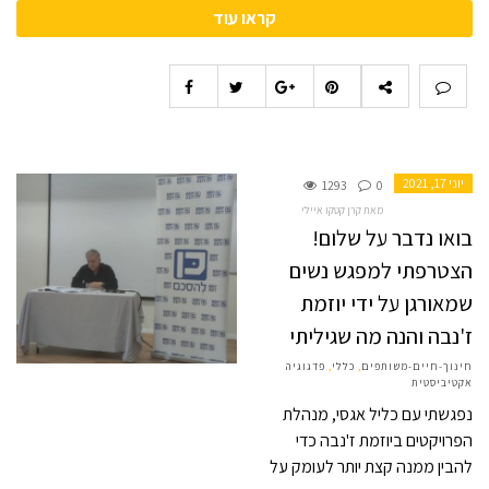
קראו עוד
יוני 17, 2021
1293
0
מאת קרן קטקו איילי
בואו נדבר על שלום!
הצטרפתי למפגש נשים
שמאורגן על ידי יוזמת
ז'נבה והנה מה שגיליתי
חינוך-חיים-משותפים
,
כללי
,
פדגוגיה
אקטיביסטית
נפגשתי עם כליל אגסי, מנהלת
הפרויקטים ביוזמת ז'נבה כדי
להבין ממנה קצת יותר לעומק על