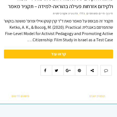
ולקידום אזרחות פעילה בהוראה-למידה – תקציר מאמר
חינוך-חיים-משותפים
,
כללי
,
פדגוגיה אקטיביסטית
תקציר זה מבוסס על מאמר מאת ד"ר קרן קטקו איילי ופרופ' מושטה בוקוש'
שהתפרסם באנגלית: Ketko, A. K., & Bocoş, M. (2020). Practical
Five-Level Model for Activist Pedagogy and Promoting Active
Citizenship: Film Study in Israel as a Test Case….
קראו עוד
פוסטים ישנים
פוסטים חדשים