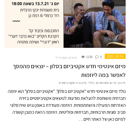
יולי 31, 2021
1138
0
מאת קרן קטקו איילי
מיזם אינטימי חדש אקטיביזם בסלון – יוצאים מהמסך
לאפשר במה ליוזמות
חינוך-חיים-משותפים
,
כללי
,
פדגוגיה אקטיביסטית
נולד מיזם אינטימי חדש "אקטיביזם בסלון". "אקטיביזם בסלון" הוא יוזמה
חברתית משותפת להעלאת מודעות לנושאים אקטיביסטיים בזירת
האזרחות הפעילה והשתתפותית. היוזמה מעודדת באופן נגיש שיח סלוני
סביב סוגיות תרבותיות, חברתיות ופוליטיות. היוזמה הזאת כמובן קשורה
למיזם כאן של האתר חיים…