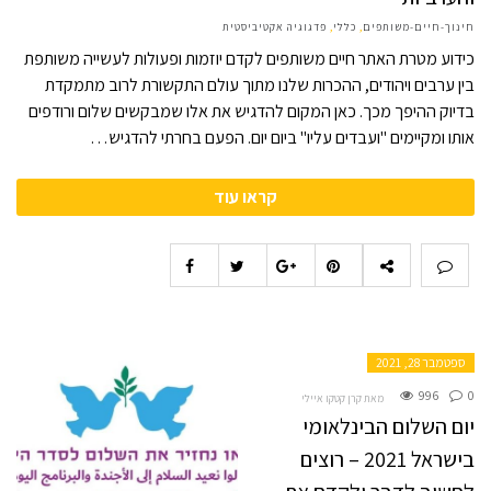
חינוך-חיים-משותפים
,
כללי
,
פדגוגיה אקטיביסטית
כידוע מטרת האתר חיים משותפים לקדם יוזמות ופעולות לעשייה משותפת
בין ערבים ויהודים, ההכרות שלנו מתוך עולם התקשורת לרוב מתמקדת
בדיוק ההיפך מכך. כאן המקום להדגיש את אלו שמבקשים שלום ורודפים
אותו ומקיימים "ועבדים עליו" ביום יום. הפעם בחרתי להדגיש…
קראו עוד
ספטמבר 28, 2021
996
0
מאת קרן קטקו איילי
יום השלום הבינלאומי
בישראל 2021 – רוצים