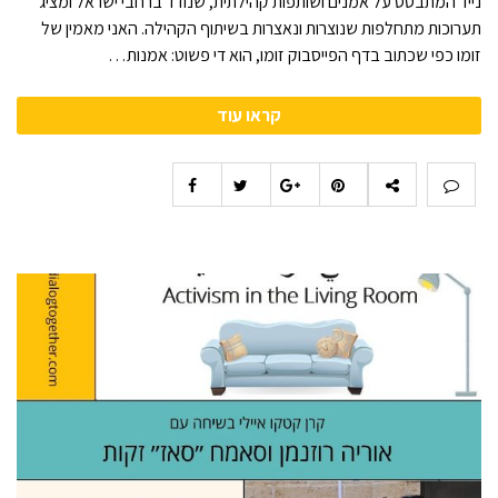
נייד המתבסס על אמנים ושותפות קהילתית, שנודד ברחבי ישראל ומציג
תערוכות מתחלפות שנוצרות ונאצרות בשיתוף הקהילה. האני מאמין של
זומו כפי שכתוב בדף הפייסבוק זומו, הוא די פשוט: אמנות…
קראו עוד