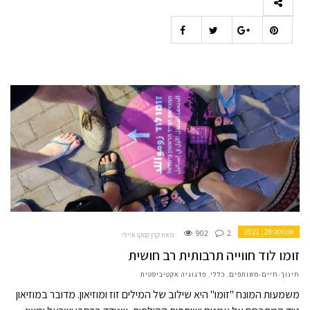
אוגוסט 28, 2021
902
2
מאת קרן קטקו איילי
זומו לוד חווייה תרבותית רב חושית
חינוך-חיים-משותפים
,
כללי
,
פדגוגיה אקטיביסטית
משמעות המונח "זומו" היא שילוב של המילים זוז ומוזיאון. מדובר במוזיאון