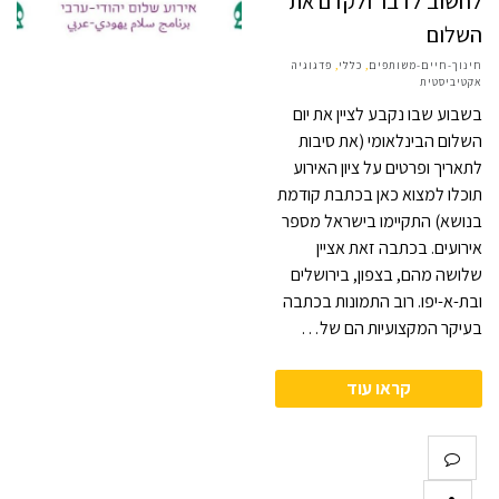
לחשוב לדבר ולקדם את
השלום
חינוך-חיים-משותפים
,
כללי
,
פדגוגיה
אקטיביסטית
בשבוע שבו נקבע לציין את יום
השלום הבינלאומי (את סיבות
לתאריך ופרטים על ציון האירוע
תוכלו למצוא כאן בכתבת קודמת
בנושא) התקיימו בישראל מספר
אירועים. בכתבה זאת אציין
שלושה מהם, בצפון, בירושלים
ובת-א-יפו. רוב התמונות בכתבה
בעיקר המקצועיות הם של…
קראו עוד