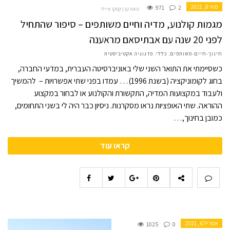
מאי 8, 2021
971
2
מאת קרן קטקו איילי
מגמות קולנוע, מדיה וחיים משותפים – סיפור שהתחיל
לפני 20 שנה עם אבתיסאם מראענה
חינוך-חיים-משותפים
,
כללי
,
פדגוגיה אקטיביסטית
כשסיימתי את התואר השני שלי באוניברסיטה העברית, במדעי החברה,
בחוג לקומוניקציה (בשנת 1996)… עמדו בפני שתי אפשרויות – להמשיך
ולעבוד במקצועות המדיה, התקשורת והקולנוע או לבחור במקצוע
ההוראה. שתי האופציות נראו מסקרנות. ניסיון כבר היה לי בשני התחומים,
כמובן בחינוך,…
קראו עוד
אפריל 6, 2021
1025
0