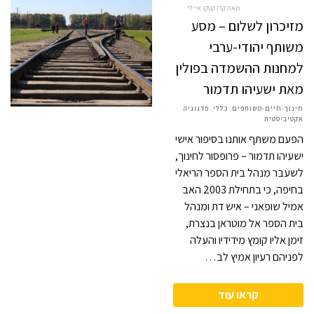
מאת קרן קטקו איילי
מזיכרון לשלום – מסע
משותף יהודי-ערבי
למחנות ההשמדה בפולין
מאת ישעיהו תדמור
חינוך-חיים-משותפים
,
כללי
,
פדגוגיה
אקטיביסטית
הפעם משתף אותנו בסיפור אישי
ישעיהו תדמור – פרופסור לחינוך,
לשעבר מנהל בית הספר הריאלי
בחיפה, כי בתחילת 2003 האב
אמיל שופאני – איש דת ומנהל
בית הספר אל מוטראן בנצרת,
זימן אליו קומץ מידידיו והעלה
לפניהם רעיון אמיץ לב…
קראו עוד