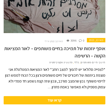
מאי 13, 2021
3096
0
מאת קרן קטקו איילי
אוסף יוזמות של תמיכה בחיים משותפים – לאור המציאות
הקשה – הרשימה
חינוך-חיים-משותפים
,
כללי
,
פדגוגיה אקטיביסטית
*לצפייה סלולאר יש להפוך למצב רוחב* לאור המציאות המטלטלת אני
מוצפת ביוזמות של חיבורים של חיים משותפים ורצון בכל הכוח לממש רצון
לריפוי משותף. נכון שהמצב מורכב, ונכון שזה קצת נשמע חד ממדי ולא
עמוק מספיק ולא מאפשר באמת פתרון…
קראו עוד