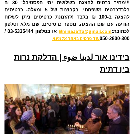
!!!מחיר כרטיס להצגה בשלושת ימי הפסטיבל: 30 ₪
בלבדכרטיס משפחתי: בקבוצות של 5 ומעלה- כרטיסים
להצגה ב-100 ₪ בלבד !להזמנת כרטיסים ניתן לשלוח
הודעה עם שם ההצגה, מספר כרטיסים, שם מלא וטלפון
ElminaJaffa@gmail.com
לכתובת:
או בטלפון 03-5335444 /
עוד פרטים באתר אלמינא
050-2800-300
בידינו אור لدينا ضوء | הדלקת נרות
בין דתית