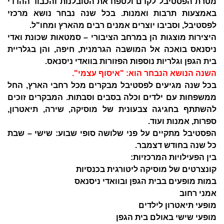
מטרת הפסטיבל לקדם ולטפח את הסובלנות והכבוד ההדדי
באמצעות תרבות ואמנות. בכל שנה נבחר נושא מרכזי
לפסטיבל, וסביבו יוצרים אמנים רבים מהארץ ומחו"ל.
היצירות מוצגות הן במרחב הציבורי – סמטאות שכונת ואדי
ניסנאס בואכה אל המושבה הגרמנית, חיפה, והן בגלריית
בית הגפן וגלריות נוספות הפזורות בוואדי ניסנאס.
השנה הנושא הנבחר הוא: "איסוף עצמי".
בכל שנה מגיעים לפסטיבל מבקרים מכל רחבי הארץ, החל
ממשפחות עם ילדים וכלה בסבים וסבתות. המבקרים זוכים
להשתתף בחגיגה צבעונית של מוסיקה, שירה, תיאטרון,
ספרות, אמנות ועוד.
הפסטיבל מתקיים על פני שלושה סופי שבוע: שישי – שבת
כל שנה בחודש דצמבר.
בין הפעילויות המרכזיות:
קונצרטים של מוסיקה ליטורגית בכנסיות
במות מופעים בבית הגפן ובוואדי ניסנאס
אמני רחוב
מופעי תיאטרון לילדים
מופעי שישי באולם בית הגפן