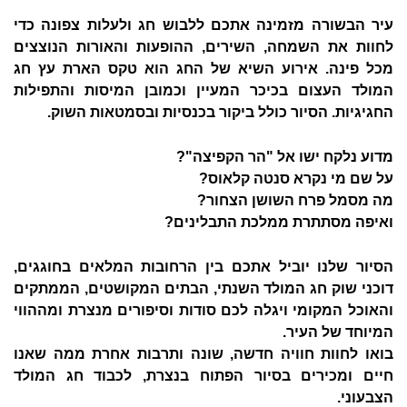
עיר הבשורה מזמינה אתכם ללבוש חג ולעלות צפונה כדי
לחוות את השמחה, השירים, ההופעות והאורות הנוצצים
מכל פינה. אירוע השיא של החג הוא טקס הארת עץ חג
המולד העצום בכיכר המעיין וכמובן המיסות והתפילות
החגיגיות. הסיור כולל ביקור בכנסיות ובסמטאות השוק.
מדוע נלקח ישו אל "הר הקפיצה"?
על שם מי נקרא סנטה קלאוס?
מה מסמל פרח השושן הצחור?
ואיפה מסתתרת ממלכת התבלינים?
הסיור שלנו יוביל אתכם בין הרחובות המלאים בחוגגים,
דוכני שוק חג המולד השנתי, הבתים המקושטים, הממתקים
והאוכל המקומי ויגלה לכם סודות וסיפורים מנצרת ומההווי
המיוחד של העיר.
בואו לחוות חוויה חדשה, שונה ותרבות אחרת ממה שאנו
חיים ומכירים בסיור הפתוח בנצרת, לכבוד חג המולד
הצבעוני.