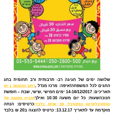
שלושה ימים של חגיגה רב- תרבותית ורב תחומית בחג
רחוב התקומה 1 יפו
החגים לכל המשפחה!איפה: מרכז מנדל ,
תאריכים: 14-16/12/2017 ימים חמישי ,שישי, שבת – חופשת
תכנייה מקוונת של
חנוכהשעות: כל יום משעה 10:30 ואילך
הפסטיבל
סרטון הפסטיבל: 30 שניות בלבד!
כרטיסים: הנחה
מוקדמת עד לתאריך 13.12.17: כרטיס להצגה ב20 ₪ בלבד