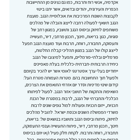
אקדמיה, אנשי רוח ותרבות, כמו גם נציגים מן ההתיישבות
הכפרית והעירונית, יהודים ובדואים, אשר יתנו ביטוי
לקבוצות השונות המרכיבות את אוכלוסיית הנגב. מועצת
הנגב תשאף לפעולה רחבה לייצוג והובלה של מהלכים
משותפים לחיזוק וביסוס הנגב ותושביו, במגוון רחב של
סוגיות, כגון: בריאות, חינוך, תכנון מרחבי, דיור, תעשייה
ותעסוקה, תחבורה, רווחה, תרבות ועוד מועצת הנגב תפעל
לייצוג קולו של הנגב במגוון תהליכי קבלת החלטות,
פורמליים ובלתי-פורמליים, ותפעל למיצובו של הנגב
כיחידה תרבותית-חברתית-כלכלית בעלת מאפיינים
ייחודיים בעלי ערך אסטרטגי לאומי אשר יש להכיר בקיומם
ולפעול תוך התחשבות בהם. מטרות העמותה מטרת העל:
קידום שינוי מדיניות וסדר יום אזרחי התואמים את הצרכים,
השאיפות והתקוות של תושבי אזור הנגב. לפעול לפיתוחו
הכלכלי והחברתי של הנגב, לרבות במסגרת של הכנת
תכניות, ייזום תכניות ופעולות למול גופים שונים לרבות
משרדי הממשלה השונים וכנסת ישראל. להוביל מהלכים
לחיזוק, פיתוח וביסוס הנגב ותושביו בנושאים של: בריאות,
חינוך, תכנון מרחבי, דיור, פיתוח התעשייה וענפי התעסוקה,
תחבורה, רווחה ותרבות. לקחת חלק פעיל ו/או יוזם בביסוס
תכניות-אב לפיתוח הנגב כולל תכניות אסטרטגיות, בכל