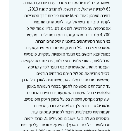
משואה ע"י חניכת יוניסטרים ממרכז עכו ביום העצמאות ה
63 למדינת ישראל, אות הנשיא למתנדב לשנת 2013,
בחירת הארגון כאחד מ-60 יוזמות פורצות דרך המובילות
לעתיד טוב יותר בישראל ועוד. ליוניסטרים שותפות
אסטרטגית עם פדרציית לוס אנג'לס. בליווי צמוד של כ
4,700 מנטורים - אנשי עסקים ויזמים מובילים – מקימים
בני הנוער המשתתפים בתוכניות יוניסטרים חברות
סטארט-אפ כבר בגיל התיכון, ומפתחים מיזמים עסקיים.
כפועל יוצא רוכשים בני הנוער מיומנויות עסקיות, פיננסיות
וטכנולוגיות, כישורי מנהיגות ומצוינות, ערכי תרומה לקהילה
והעצמה אישית, המאפשרים לבני הנוער לפרוץ קדימה
ולכייל מחדש את מסלול חייהם כאזרחים תורמים
ומשגשגים. יוניסטרים מלווה את משתתפיה לאורך כל הדרך
עד להצלחתם וממשיכה לתמוך בבוגרי העמותה באופן
אינטנסיבי בכל הצמתים המשמעותיים בחייהם הבוגרים –
ייעוץ קדם אקדמי, השמות בפועל בשוק הייטק והפיננסים,
מנטורינג טרום ובמהלך הכניסה לעבודה, הכשרות
תעסוקתיות טכנולוגיות, חיבור לקשרים עסקיים ועוד.
יוניסטרים פועלת ב 75 יישובים ומפעילים 21 מרכזי יזמות
טכנולוגיים בכל רחבי הארץ (בדגש על אזורים בעלי עדיפות