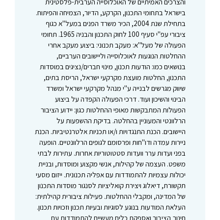
והצרכים האמיתיים של האוכלוסייה הערבית-פלסטינית
בישראל בתחומי התכנון, הקרקע, הדיור, הצמיחה והפיתוח.
בתחילת שנת 2004, הכיר משרד הפנים במעל"א כגוף
ציבורי עפ"י סעיף 100 לחוק התכנון והבניה 1965. תחומי
הפעולה של מעל"א: מעקב תכנוני: ביצוע מעקב אחרי
ההחלטות הנוגעות לאוכלוסייה וליישובים הערביים,
בנושאים כמו: הודעות תכנון, מינוי חברים/נציגים במוסדות
התכנון, החלטות מועצת מקרקעי ישראל, הריסת בתים,
שיווק מגרשים לבנייה ע"י מנהל מקרקעי ישראל ומשרד
הבינוי והשיכון ועוד. דרכי הפעולה הקפדה על ביצוע
הפעולות המתבקשות מאופי ההחלטות כגון: יידוע הציבור
הרלוונטי והמעוניין בהחלטה. בדיקת ההשפעות על
היישובים. הכנת התנגדויות ו/או תכניות אלטרנטיביות. הכנת
ניירות עמדה ודו"חות ופרסומם לגופים הרלוונטיים. הופעה
בפני ועדות ערר וועדות סטטוטוריות אחרות. עתירות לבתי
משפט. העצמה של קהילות, אנשי מקצוע ומוסדות, ובניית
יכולות עצמיות להתמודדות עם אפליה תכנונית. ייזום מסעי
תקשורת, דיאלוג ויצירת קואליציות לסנגור מוסדות התכנון
של המדינה, ומקבלי ההחלטות. פעילות ציבורית קהילתית:
העלאת המודעות בנוגע לסוגיות ובעיות תכנון וזכויות תכנון.
חינוך הציבור ואספקת כלים מעשיים להתמודדות עם