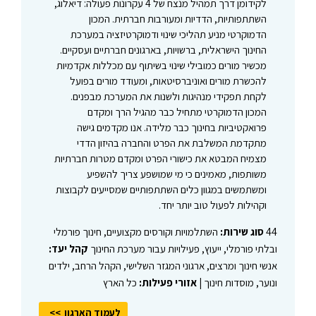
לקידומן דרך תמהיל מנצח של 4 עקרונות פעולה: דיאלוג,
השתתפותיות, הדדיות ומעורבות חברתית. המכון
הדמוקרטי מניע תהליכי שינוי ודמוקרטיזציה במערכת
החינוך הישראלית, ברשויות, בארגונים חברתיים ועסקיים.
מכשיר מורים כמובילי שינוי בשיתוף עם מכללות אקדמיות
להכשרת מורים ואוניברסיטאות, ומעודד מורים בפועל
לקחת תפקידי מנהיגות ולשנות את המערכת מבפנים.
המכון הדמוקרטי מתחיל כבר מהגיל הרך ומקדם
פרואקטיביות בחינוך כבר מלידה. אנו מקדמים גישה
מתקדמת המשלבת את הפרט והחברה בהיזון הדדי
מצמיח המבטא את כישורי הפרט ומקדם מטרות חברתיות
משותפות, מאמינים כי מי שמושפע צריך להשפיע
ומשתמשים במגוון כלים השתתפותיים שמסייעים לקבוצות
וקהילות לפעול טוב יותר יחד.
44
סוג שירות:
השתלמויות וקורסים מקצועיים, חינוך פורמלי
ובלתי פורמלי, ייעוץ, פעילויות עבור מערכת החינוך
קהל יעד:
אנשי חינוך ומרצים, ארגוני המגזר השלישי, הקהל הרחב, ילדים
ונוער, מוסדות חינוך |
אזורי פעילות:
כל הארץ
לעמוד הארגון