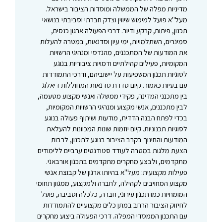
מדיניות מפלה של הממשלה ומוסדות הציבור בישראל.
מעל"א פועל למימוש שיווין וצדק חברתי וסביבתי בנושאי
תכנון, פיתוח, קרקע ודיור. דרכי הפעולה ארגון כנסים,
סמינרים, השתלמויות, ימי עיון וסדנאות, במטרה להעלות
את המודעות של המתכננים, מהנדסי ומנהיגי הרשויות
המקומיות, פעילים קהילתיים ודמויות ציבוריות בנוגע
לסוגיות תכנון המשפיעות על יישוביהם, ודרכי התמודדות
עם בעיות כאמור. קיום סדרת סדנאות המחוללות דיאלוג
בין מתכנני המדינה, פקידי ממשלה ואנשי מקצוע מטעמה,
לבין מתכננים, אנשי מקצוע ומנהיגי הרשויות המקומיות,
בכדי לפתח הבנה הדדית, מודעות ושיתוף פעולה בנוגע
לסוגיות תכנוניות. קיום יוזמות שונות המכוונות להעלאת
המודעות והחינוך בקרב הציבור בנוגע לתכנון, לרבות
הצעת מלגות במטרה לעודד סטודנטים ערביים ללימודים
מתקדמים, ולבצע מחקרים מתקדמים בתכנון אורבאני.
פעילות מקצועית: מעל"א בהיותו ארגון של קבוצת אנשי
מקצוע המחויבים לקהילה, לחברה ולמקצוע, ממגוון תחומי
המומחיות כמו תכנון עירוני, חברה, כלכלה וסביבה, פועל
לחיזוק הציבור הרחב במתן כלים מקצועיים להתמודדות
עם התכנון הממסדי המפלה. דרכי הפעולה ביצוע מחקרים