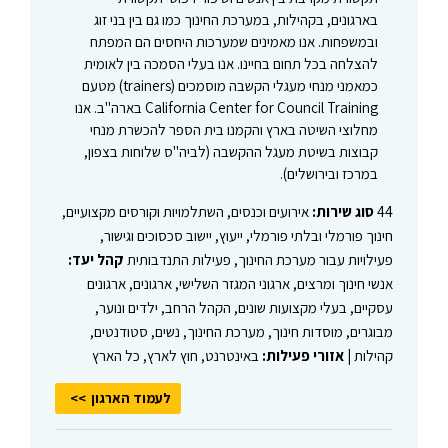
בארגונים, בקהילות, במערכת החינוך כמו גם בין בני זוג
ובמשפחות. אנו מאמינים שמערכות היחסים הם המפתח
להצלחה בכל תחום בחיינו. אנו בעלי הסמכה בין לאומית
כמאמני מנחי מעגלי הקשבה מוסמכים (trainers) מטעם
California Center for Council Training בארה"ב. אנו
מחלוצי השיטה בארץ והקמנו בית הספר להכשרת מנחי
קבוצות בשיטת מעגל ההקשבה (לביה"ס שלוחות בצפון,
במרכז ובירושלים).
44
סוג שירות:
אירועים וכנסים, השתלמויות וקורסים מקצועיים,
חינוך פורמלי ובלתי פורמלי, ייעוץ, יישוב סכסוכים וגישור,
פעילויות עבור מערכת החינוך, פעילות התנדבותית
קהל יעד:
אנשי חינוך ומרצים, ארגוני המגזר השלישי, ארגונים, ארגונים
עסקיים, בעלי מקצועות שונים, הקהל הרחב, ילדים ונוער,
מבוגרים, מוסדות חינוך, מערכת החינוך, נשים, סטודנטים,
קהילות |
אזורי פעילות:
באינטרנט, חוץ לארץ, כל הארץ
לעמוד הארגון