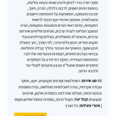
וסקרי שדה בכדי לבחון ולהבין סוגיות ובעיות בולטות,
בתחומי החיים השונים, לרבות כלכלה, חברה, חינוך,
סביבה ותעסוקה, המשפיעות על התפתחות היישובים
והאוכלוסייה. אספקת שירותי ייעוץ תכנוני לרשויות
המקומיות, פורום ראשי הערים והמועצות המקומיות, ועדת
המעקב העליונה לענייני ערבים, מנהיגים פוליטיים ואזרחים
ערביים, ארגונים לא ממשלתיים, פעילים קהילתיים ובעלי
מקצוע אחרים. תכנון אלטרנטיבי, לפי הצורך, תוך הפעלת
תכנון שקוף, המשתף את הציבור בהליך קבלת ההחלטות
ובביטוי הצרכים החיוניים, העמדות וההעדפות שלו לגבי
התפתחותו העתידית. הפקת דפי מידע על המחקרים
והסקרים השונים שמעל"א מבצע והפצתם לקהלי יעד
ולציבור הרחב.
44
סוג שירות:
השתלמויות וקורסים מקצועיים, ייעוץ, מחקר
ועבודה אקדמית, עזרה לאוכלוסיות מוחלשות, עזרה משפטית
ובמיצוי זכויות, פעילות שתדלנות במוסדות שלטון, שירותים
מקצועיים
קהל יעד:
הקהל הרחב, מוסדות ממשל ושלטון מקומי
|
אזורי פעילות:
כל הארץ