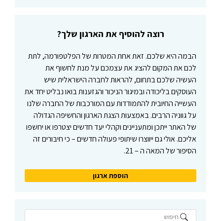
פ
ע
י
רוצה להוסיף את הארגון שלך?
ל
ו
הבמה היא שלכם. זאת אחת המטרות של הפלטפורמה, לתת
ת
לכם את המקום להציג את עצמכם על מנת לחשוף את
העשיה שלכם בתחום, להראות לחברה הישראלית שיש
העוסקים בליכודה ובמיגור הניכור והגזענות בואו נבליט יחד את
העשייה החיובית להתמודדות עם המורכבות של החברה שלנו
על גווניה הרבים. באמצעות הצגת הארגון והחשיפה הגדולה
של האתר ייתכן ומתעניינים וקהלי יעד חדשים יצטרפו או יחשפו
אליכם. אולי גם ייווצרו שיתופי פעולה חדשים – כי חיבורים זה
הסיפור של המאה ה – 21.
הוספת ארגון