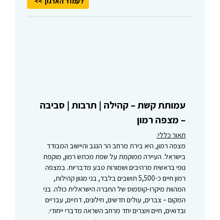
לעמוד הארגון
עמותת קשת – קהילה | תרבות | סביבה
– מצפה רמון
תאור כללי:
מצפה רמון, היא בירת מרחב הר הנגב והיישוב המבודד
בישראל. העיירה ממוקמת על שפת מכתש רמון, מוקפת
נופי בראשית מרהיבים ושמורות טבע מדבריות. במצפה
רמון חיים כ-5,500 תושבים בלבד, בני מגוון קהילות,
המהוות מיקרו-קוסמוס של החברה הישראלית כולה. בני
המקום – צברים, עולים חדשים, חילונים, דתיים, עבריים
ובדואים, חיים ויוצרים יחד מרחב השראה מדברי ייחודי.