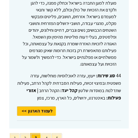
פועלת למען החברה בישראל וכחלק ממנה, כדי להגן
ולקדם את הזכויות של כולן וכולם, ללא קשר ותנאי
למעמדם בישראל: אזרחים, תושבים, פליטים ומבקשי
מקלט, מהגרי עבודה, תושבי ירושלים המזרחית ותושבי
השטחים הכבושים; נשים וגברים, דתיים וחילונים, יהודים
ופלסטינים, בעלי דעות פוליטיות מהימין ומן השמאל.
האגודה לזכויות האזרח שומרת בקנאות על עצמאותה, וכל
פעילותנו מתאפשרת רק בזכות תרומות שאינן מגורמים
ממשלתיים או מפלגתיים בישראל. כדי להמשיך ולשמור על
הזכויות ועל עצמאותנו.
44
סוג שירות:
ייעוץ, עזרה לאוכלוסיות מוחלשות, עזרה
משפטית ובמיצוי זכויות, פעילות הסברתית לקהל הרחב, פעילות
שתדלנות במוסדות שלטון
קהל יעד:
הקהל הרחב |
אזורי
פעילות:
באינטרנט, ירושלים, כל הארץ, מרכז, צפון
לעמוד הארגון
1
2
3
4
5