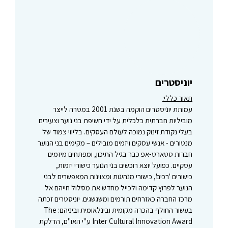
יוניסטרים
תאור כללי:
עמותת יוניסטרים הוקמה בשנת 2001 במטרה לייצר
מוביליות חברתית כלכלית על ידי חשיפת בני נוער וצעירים
בעלי נקודת זינוק נמוכה לעולם העסקים. בליווי צמוד של
מנטורים - אנשי עסקים ויזמים מובילים – מקימים בני הנוער
חברות סטארט-אפ כבר בגיל התיכון, ומפתחים מיזמים
עסקיים. כפועל יוצא רוכשים בני הנוער כישורי יזמות,
כישורים 'רכים', כישורי מנהיגות ומצוינות המאפשרים לבני
הנוער לפרוץ קדימה ולכייל מחדש את מסלול חייהם אל
מרכז החברה כאזרחים תורמים ומשגשגים. יוניסטרים זכתה
בעשור החולף בהכרה מקומית ובינלאומית וביניהם: The
Inter Cultural Innovation Award ע"י האו"ם, הדלקת