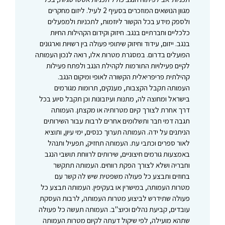
מגוון הנושאים המוזכרים בסעיף 2 לעיל. ליזום מחקרים
ולספק מידע בכל הקשור ליוזמות, לתכניות ולמפעלים
כלכליים וחברתיים בנגב. חיזוק וקידום הקהילות החיות
בנגב. ייזום, עידוד וחיזוק שיתופי פעולה בין רשויות וארגונים
הפועלים בדרום. במסגרת מטרות אלו, רואה לנכון העמותה
לקיים פעילויות התורמות לקהילת הנגב ולפתח פעילות
קהילתית פריפריאלית הקשורה לאופי ומיקום הנגב.
העמותה תקבל הקצבות, מענקים, תרומות מגורמים
בישראל ומחוצה לה, מתנות ועיזבונות וכן תקבל סיוע בכל
דרך אחרת לצורך קיום מטרותיה או מקצתן. העמותה
תגבה דמי חבר ותשלומים אחרים לרבות עבור השירותים
הניתנים על ידה. העמותה תערוך כנסים, ימי עיון, ותוציא
לאור ספרים וכתבי עת. העמותה תחזיק, תפעיל ותנהל
באמצעות גורמים חיצוניים, שירותים לרווחת תושבי הנגב
וחבריה ושלא לצורך הפקת רווחים. העמותה תתקשר
בחוזים ותבצע כל פעולה משפטית שיש לה קשר עם
מטרות העמותה, במישרין או בעקיפין. העמותה תבצע כל
פעולה שתידרש לביצוע מטרות העמותה, לרבות העסקת
עובדים, קביעת נהלים וכיוצ"ב. העמותה תעשה כל פעולה
שתהא מועילה, לפי שיקול דעתה לקיום מטרות העמותה