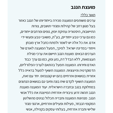
מועצת הנגב
תאור כללי:
ערכים משותפים המועצה מכירה בייחודיותו של הנגב כאזור
בעל מגוון רחב של קהילות ומגזרי תושבים, צורות
התיישבות, היסטוריה עתיקת יומין, נופים ומרחבים ייחודים,
כמו גם ערכי טבע ייחודיים, בע"ח, משאבי טבע ומעשי ידי
אדם. את כל אלה יש לשמר ולפתח כחבל ארץ מובחן
וייחודי במדינת ישראל. לפיכך, תפעל המועצה לאורם של
הערכים הבאים: מועצת הנגב תיישם את ערכי מגילת
העצמאות, ללא הבדל דת, גזע ומין, כמו גם ערך כבוד
האדם וחירותו. המועצה תפעל בהתאם לערכי הפלורליזם,
הדמוקרטיה והייצוגיות. המועצה תשאף לפעול בראייה כלל
אזורית בנושאים אזרחיים בהם יש קונצנזוס. יחד עם זאת,
המועצה תשאף לקדם שיח בונה וחיובי גם בנושאים הנתונים
במחלוקת בנגב ובחברה הישראלית. יעוד המועצה מועצת
הנגב תהווה זרוע ציבורית-אזרחית המייצגת את כלל אנשי
הנגב. מנהיגות המועצה וחבריה תכלול נציגים מהשלטון
המקומי הנבחר, פעילות ופעילים אזרחיים, ארגוני מגזר
שלישי וחברה אזרחית, בעלותי עסקים בקהילה, אנשי