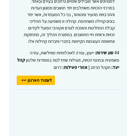
למנהיגים אשר מובילים שינויים נרחבים בעירם ובאזור.
במרכזי הזכויות משתלבים יחד תושבים ממגוון העדות
והתרבויות מהעיר ומהאזור, בני כל המעמדות, אשר יחד
בונים קהילה משתתפת. קהילה זו משפיעה על תהליכי
קבלת ההחלטות והופכת לגורם אקטיבי הפועל לקידום
זכויות ורווחת חיי התושבים. במסגרת תהליך זה, מתחזקות
ונחשפות העוצמות הקיימות בחברי וחברות קהילות אלו.
44
סוג שירות:
ייעוץ, עזרה לאוכלוסיות מוחלשות, עזרה
משפטית ובמיצוי זכויות, פעילות שתדלנות במוסדות שלטון
קהל
יעד:
הקהל הרחב |
אזורי פעילות:
דרום
לעמוד הארגון