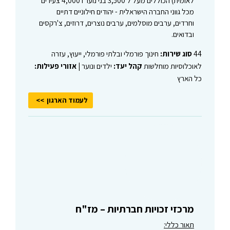
לאומית) הכוללים מעל ל 3,500 בני נוער ו 4,000 צעירים
מכל גווני החברה הישראלית - יהודים חילוניים דתיים
וחרדים, ערבים מוסלמים, ערבים נוצרים, דרוזים, צ'רקסים
ובדואים.
44
סוג שירות:
חינוך פורמלי ובלתי פורמלי, ייעוץ, עזרה
לאוכלוסיות מוחלשות
קהל יעד:
ילדים ונוער |
אזורי פעילות:
כל הארץ
לעמוד הארגון
מרכזי זכויות חברתיות – מז"ח
תאור כללי: