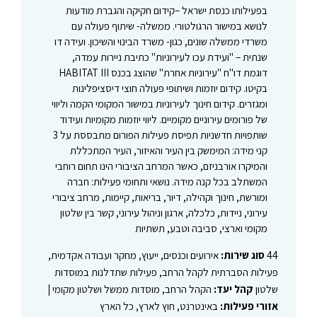
בפעילותו כנסת ישראל –קידום חקיקה והגברת מודעות
לנושא במישור הרגולטורי. ממשלה- שיתוף פעולה עם
משרדי ממשלה שונים, כגון- משרד הבינוי והשיכון. ועידה דו
שנתית – "ועידת עכו לעירוניות" כתיבת ניירות עמדה,
דוגמת דו"ח "עירוניות אחרת" שהוצג בכנס HABITAT III
בקיטו. קידום יוזמות ושיתופי פעולה חוצי דיסציפלינות
ומגזרים. קידום חינוך לעירוניות במישור המקומי הקמה וליווי
של פורומים עירוניים מקומיים. ליווי יוזמות מקומיות ועידוד
שותפויות חדשניות תפיסת פעילות הפורום מתבססת על 3
קני מידה: המימשק בין העיר והאיזור, העיר המתכללת
והמיקרו אורבניזם, כאשר המרחב הציבורי הינו תחום רוחבי
המשתלב בכל קנה מידה. נושאי ותחומי פעילות: חברה
ומורשת, חינוך וקהילה, דיור, בריאות, קיימות, מרחב ציבורי
עירוני, ניידות, כלכלה, ארגון וניהול עירוני, קשר בין שלטון
מקומי וארצי, סביבה וטבע, תשתיות
44
סוג שירות:
אירועים וכנסים, ייעוץ, מחקר ועבודה אקדמית,
פעילות הסברתית לקהל הרחב, פעילות שתדלנות במוסדות
שלטון
קהל יעד:
הקהל הרחב, מוסדות ממשל ושלטון מקומי |
אזורי פעילות:
באינטרנט, חוץ לארץ, כל הארץ