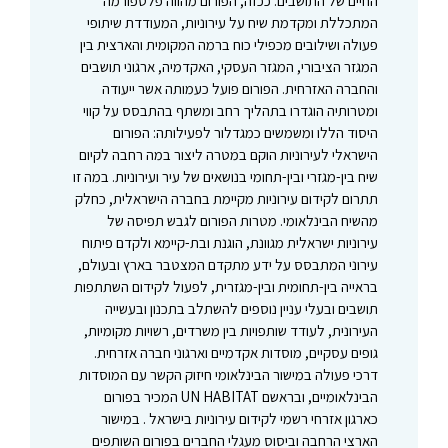
החיים של התושבים. ככזה, הפורום מהווה פלטפורמה
המתכללת ומקדמת שיח על עירוניות, המעודדת שיתופי
פעולה ושילובים מכפילי כוח ברמה המקומית והארצית בין
המגזר הציבורי, המגזר העסקי, האקדמיה, ארגוני תושבים
והחברה האזרחית. הפורום פועל כעמותה אשר ייעודה
ומטרותיה הוגדרו בתהליך רחב ומשתף בהתבסס על קווי
היסוד הללו ומשמשים כמגדלור לפעילותה: הפורום
הישראלי לעירוניות הוקם במטרה ליצור במה רחבה לקיום
שיח בין-מגזרי ובין-תחומי בנושאים של עיר ועירוניות. במה זו
תתרום לקידום עירוניות מקיימת בחברה הישראלית, כחלק
מהשיח הבינלאומי. מטרות הפורום לגבש תפיסה של
עירוניות ישראלית מגוונת, הוגנת ובת-קיימא ולקדם פיתוח
עירוני המתבסס על ידע מתקדם המצטבר בארץ ובעולם,
בראייה בין-תחומית ובין-מגזרית, לפעול לקידום השתתפות
תושבים ובעלי עניין נוספים להשתלב בתכנון ובעשייה
העירונית, לעודד שותפויות בין משרדים, רשויות מקומיות,
גופים עסקיים, מוסדות אקדמיים וארגוני חברה אזרחית.
דרכי פעולה במישור הבינלאומי חיזוק הקשר עם המוסדות
הבינלאומיים, ובראשם UN HABITAT המכיר בפורום
כארגון אזרחי רשמי לקידום עירוניות בישראל . במישור
הארצי הרחבה וביסוס מעגלי החברים בפורום השותפים