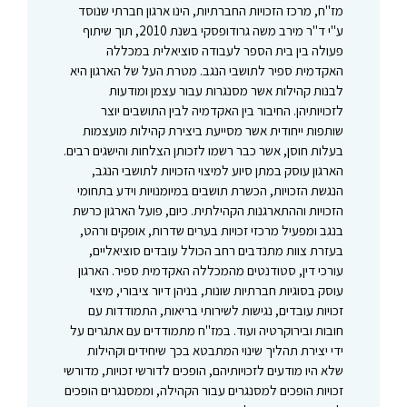
מז"ח, מרכז הזכויות החברתיות, הינו ארגון חברתי שנוסד
ע"י ד"ר מירב משה גרודופסקי בשנת 2010, תוך שיתוף
פעולה בין בית הספר לעבודה סוציאלית במכללה
האקדמית ספיר לתושבי הנגב. מטרת העל של הארגון היא
לבנות קהילות אשר מסנגרות עבור עצמן ומודעות
לזכויותיהן. החיבור בין האקדמיה לבין התושבים יוצר
שותפות ייחודית אשר מסייעת ביצירת קהילות מועצמות
בעלות חוסן, אשר כבר רשמו לזכותן הצלחות והישגים רבים.
הארגון עוסק במתן סיוע למיצוי הזכויות לתושבי הנגב,
הנגשת הזכויות, הכשרת תושבים במיומנויות וידע בתחומי
הזכויות וההתארגנות הקהילתית. כיום, פועל הארגון כרשת
בנגב ומפעיל מרכזי זכויות בערים שדרות, אופקים ורהט,
בעזרת צוות מתנדבים רחב הכולל עובדים סוציאליים,
עורכי דין, סטודנטים מהמכללה האקדמית ספיר. הארגון
עוסק בסוגיות חברתיות שונות, בניהן דיור ציבורי, מיצוי
זכויות עובדים, נגישות לשירותי בריאות, התמודדות עם
חובות ובירוקרטיה ועוד. במז"ח מתמודדים עם אתגרים על
ידי יצירת תהליך שינוי המתבטא בכך שיחידים וקהילות
שלא היו מודעים לזכויותיהם, הופכים לדורשי זכויות, מדורשי
זכויות הופכים למסנגרים עבור הקהילה, וממסנגרים הופכים