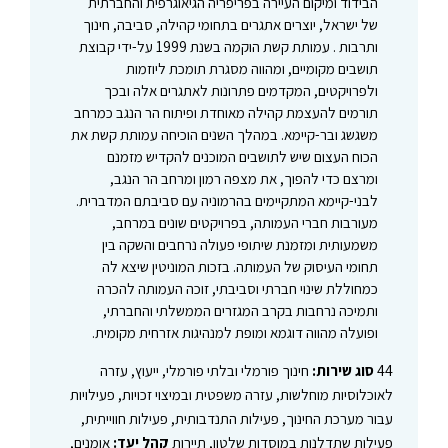
הבידוד ומיקום העיירה בפריפריה הגיאוגרפית והחברתית
של ישראל, יוצרים אתגרים בתחומי קהילה, סביבה, חינוך
ותרבות . עמותת קשת הוקמה בשנת 1999 על-ידי קבוצת
תושבים מקומיים, ומהווה מסגרת תומכת ליוזמות
ולפרויקטים, המקדמים פתרונות לאתגרים אלה ובכך
תורמים להעצמת קהילה מאוחדת ופיתוח הר הנגב כמרחב
משגשג ובר-קיימא. במהלך השנים הוכיחה עמותת קשת את
הכוח העצום שיש לתושבים המוכנים להקדיש מזמנם
ומרצם כדי להפוך, את מצפה רמון ומרחב הר הנגב,
לבני-קיימא המתקיימים בהרמוניה עם סביבתם המדברית.
מעורבות חברי העמותה, בפרויקטים שונים במרחב,
משמעותית ומזמנת שיתופי פעולה נרחבים והשקה בין
תחומי העיסוק של העמותה. בזכות המוניטין שיצא לה
כמחוללת שינוי חברתי וסביבתי, זוכה העמותה להכרה
ותמיכה נרחבות בקרב המגזרים הממשלתי והחברתי,
ופועלה מהווה דוגמא ומופת למנהיגות אזרחית מקומית.
44
סוג שירות:
חינוך פורמלי ובלתי פורמלי, ייעוץ, עזרה
לאוכלוסיות מוחלשות, עזרה משפטית ובמיצוי זכויות, פעילויות
עבור מערכת החינוך, פעילות התנדבותית, פעילות חווייתית,
פעילות שתדלנות במוסדות שלטון, תיירות
קהל יעד:
אומנים,