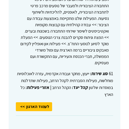
התחבורה הציבורית ולמעבר של נוסעים מרכב פרטי
לתחבורה הציבורית, לאופניים, להליכתיות ולשיתוף
נסיעות. הפעילות שלנו מתקיימת באמצעות עבודה עם
הציבור: >> עבודה קהילתית עם קבוצות מקומיות
ואקטיביסטים לשיפור שירותי התחבורה בשכונות ובערים.
>> הפצת וניתוח סקרים להבנת צרכי הנוסעים. >> הפעלת
מוקד לסיוע לנוסעי התח״צ. >> פעילות און ואופליין לקידום
מאבקים ציבוריים ברמה הארצית עם ומול משרדי
הממשלה, חברי הכנסת והעיריות, עם התקשורת ועם
מעסיקים.
61
סוג שירות:
ייעוץ, מחקר ועבודה אקדמית, עזרה לאוכלוסיות
מוחלשות, פעילות הסברתית לקהל הרחב, פעילות שתדלנות
במוסדות שלטון
קהל יעד:
הקהל הרחב |
אזורי פעילות:
כל
הארץ
לעמוד הארגון