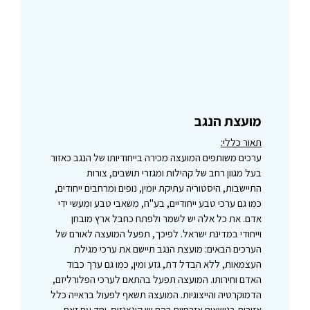
מועצת הנגב
תאור כללי:
ערכים משותפים המועצה מכירה בייחודיותו של הנגב כאזור
בעל מגוון רחב של קהילות ומגזרי תושבים, צורות
התיישבות, היסטוריה עתיקת יומין, נופים ומרחבים ייחודים,
כמו גם ערכי טבע ייחודיים, בע"ח, משאבי טבע ומעשי ידי
אדם. את כל אלה יש לשמר ולפתח כחבל ארץ מובחן
וייחודי במדינת ישראל. לפיכך, תפעל המועצה לאורם של
הערכים הבאים: מועצת הנגב תיישם את ערכי מגילת
העצמאות, ללא הבדל דת, גזע ומין, כמו גם ערך כבוד
האדם וחירותו. המועצה תפעל בהתאם לערכי הפלורליזם,
הדמוקרטיה והייצוגיות. המועצה תשאף לפעול בראייה כלל
אזורית בנושאים אזרחיים בהם יש קונצנזוס. יחד עם זאת,