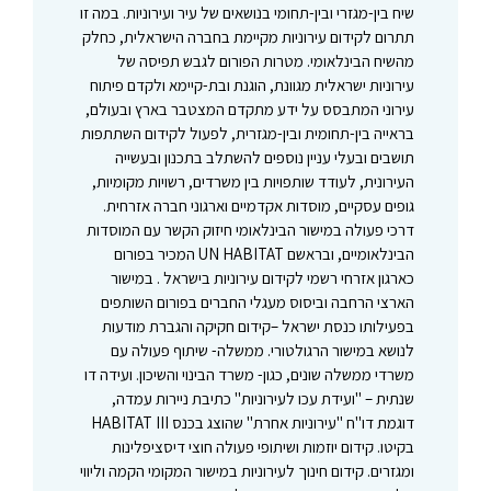
שיח בין-מגזרי ובין-תחומי בנושאים של עיר ועירוניות. במה זו
תתרום לקידום עירוניות מקיימת בחברה הישראלית, כחלק
מהשיח הבינלאומי. מטרות הפורום לגבש תפיסה של
עירוניות ישראלית מגוונת, הוגנת ובת-קיימא ולקדם פיתוח
עירוני המתבסס על ידע מתקדם המצטבר בארץ ובעולם,
בראייה בין-תחומית ובין-מגזרית, לפעול לקידום השתתפות
תושבים ובעלי עניין נוספים להשתלב בתכנון ובעשייה
העירונית, לעודד שותפויות בין משרדים, רשויות מקומיות,
גופים עסקיים, מוסדות אקדמיים וארגוני חברה אזרחית.
דרכי פעולה במישור הבינלאומי חיזוק הקשר עם המוסדות
הבינלאומיים, ובראשם UN HABITAT המכיר בפורום
כארגון אזרחי רשמי לקידום עירוניות בישראל . במישור
הארצי הרחבה וביסוס מעגלי החברים בפורום השותפים
בפעילותו כנסת ישראל –קידום חקיקה והגברת מודעות
לנושא במישור הרגולטורי. ממשלה- שיתוף פעולה עם
משרדי ממשלה שונים, כגון- משרד הבינוי והשיכון. ועידה דו
שנתית – "ועידת עכו לעירוניות" כתיבת ניירות עמדה,
דוגמת דו"ח "עירוניות אחרת" שהוצג בכנס HABITAT III
בקיטו. קידום יוזמות ושיתופי פעולה חוצי דיסציפלינות
ומגזרים. קידום חינוך לעירוניות במישור המקומי הקמה וליווי