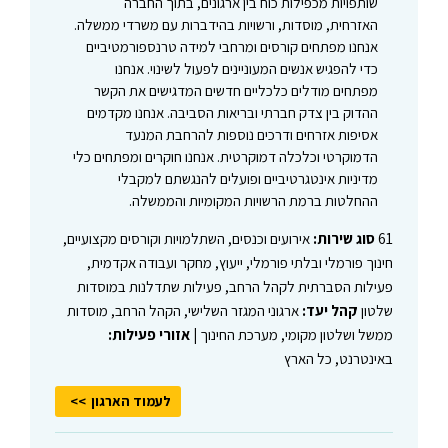
שותפויות מכפילות כוח בין ארגונים, בתוך החברה
האזרחית, מוסדות, ורשויות בהידברות עם משרדי ממשלה.
אנחנו מפתחים קורסים ומרחבי למידה טרנספורמטיביים
כדי להפגיש אנשים המעוניינים לפעול לשינוי. אנחנו
מפתחים מודלים כלכליים חדשים המדגישים את הקשר
ההדוק בין צדק חברתי ובריאות הסביבה. אנחנו מקדמים
אסיפות אזרחים ודרכים נוספות להרחבת המנעד
הדמוקרטי וכלכלה דמוקרטית. אנחנו חוקרים ומפתחים כלי
מדיניות אינטגרטיביים ופועלים להנגשתם למקבלי
ההחלטות ברמת הרשויות המקומיות והממשלה.
61
סוג שירות:
אירועים וכנסים, השתלמויות וקורסים מקצועיים,
חינוך פורמלי ובלתי פורמלי, ייעוץ, מחקר ועבודה אקדמית,
פעילות הסברתית לקהל הרחב, פעילות שתדלנות במוסדות
שלטון
קהל יעד:
ארגוני המגזר השלישי, הקהל הרחב, מוסדות
ממשל ושלטון מקומי, מערכת החינוך |
אזורי פעילות:
באינטרנט, כל הארץ
לעמוד הארגון