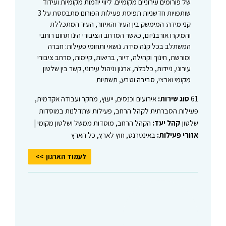
של פורומים עירוניים מקומיים. ליווי יוזמות מקומיות ועידוד
שותפויות חדשניות תפיסת פעילות הפורום מתבססת על 3
קני מידה: המימשק בין העיר והאיזור, העיר המתכללת
והמיקרו אורבניזם, כאשר המרחב הציבורי הינו תחום רוחבי
המשתלב בכל קנה מידה. נושאי ותחומי פעילות: חברה
ומורשת, חינוך וקהילה, דיור, בריאות, קיימות, מרחב ציבורי
עירוני, ניידות, כלכלה, ארגון וניהול עירוני, קשר בין שלטון
מקומי וארצי, סביבה וטבע, תשתיות
61
סוג שירות:
אירועים וכנסים, ייעוץ, מחקר ועבודה אקדמית,
פעילות הסברתית לקהל הרחב, פעילות שתדלנות במוסדות
שלטון
קהל יעד:
הקהל הרחב, מוסדות ממשל ושלטון מקומי |
אזורי פעילות:
באינטרנט, חוץ לארץ, כל הארץ
לעמוד הארגון