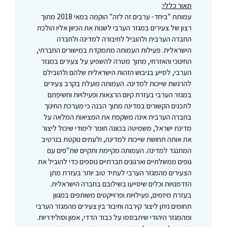
תאור כללי:
עמותת "ביחד- ערבים זה לזה" הוקמה במאי 2018 מתוך
רצון של צעירים במגזר הערבי לשנות את הכיוון אליו הולכת
החברה הערבית ולהוביל לחיבורה למדינה ולחברה
הישראלית. פעילות העמותה מתמקדת במישורים החברתי,
החינוכי והאזרחי, מתוך מטרה להשפיע על צעירים במגזר
הערבי, לסייע בגיבוש הזהות הישראלית שלהם ולהובילם
להרגשת שייכות למדינה. העמותה פועלת בקרב צעירים
במגזר הערבי בעזרת קיום הרצאות ופעילויות וחשיפתם
לתכנים הקשורים במדינה מתוך הבנה כי מערכת החינוך
בחברה הערבית אינה משקפת את המציאות המלאה על
מדינת ישראל, משמיטה בכוונה חומר לימודי שיכול ליצור
את אותה תחושת שייכות למדינה, ולעתים נוקטת בנרטיב
המתנגד למדינה. העמותה מקיימת ותקיים שת"פים עם
גופים ממשלתיים וארגונים חברתיים נוספים כדי להוביל את
הצעירים מהמגזר הערבי לעתיד טוב יותר בעזרת מתן
הזדמנויות וכלים שיסייעו בשילובם בחברה הישראלית.
בעזרת מיזמים, פעילויות ופרוייקטים משותפים במגוון
תחומים ניתן ליצור קירבה וחיבור בין צעירים מהמגזר הערבי
ומהמגזר היהודי שיתבססו על כבוד הדדי, אמון וסולידריות.