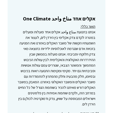
אקלים אחד مناخ واحد One Climate
תאור כללי:
אנחנו בתנועת مناخ واحد אקלים אחד פועלות ופועלים
במטרה לקדם צדק אקלימי בין הירדן לים, לעצור את
השפעותיו הקשות של משבר האקלים באזורנו ואת הפגיעה
בזכויות אדם שנגרמת לאוכלוסיות ילידיות כתוצאה מאי
צדק חלוקתי וסביבתי. אנחנו פועלות בממשק שבין
ההידרדרות האקולוגית והאקלימית לבין עוולות הכיבוש
המתמשך והמשטר הצבאי, שגוררים עמם עוולות אנושיות
וסביבתיות גם יחד. מקימי ומקימות התנועה רואות בכיבוש
ובסיומו, חלק מהבעיה וחלק מהפתרון להתמודדות עם
משבר האקלים והמשבר האקולוגי באזורנו. המאבק במשבר
האקלים דורש מאיתנו להכיר בשותפות הגורל של כל החיים
במרחב הזה, ולקדם שותפות אמיתית בין פלסטינים
וישראלים המבוססת על שוויון, צדק ודמוקרטיה לכולן.ם בין
הירדן לים.