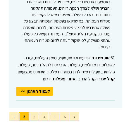
באמצעות גורמים חיצוניים, שירותים לרווחת תושבי הנגב
וחבריה ושלא לצורך הפקת רווחים. העמותה תתקשר
בחוזים ותבצע כל פעולה משפטית שיש לה קשר עם
מטרות העמותה, במישרין או בעקיפין. העמותה תבצע כל
פעולה שתידרש לביצוע מטרות העמותה, לרבות העסקת
עובדים, קביעת נהלים וכיוצ"ב. העמותה תעשה כל פעולה
שתהא מועילה, לפי שיקול דעתה לקיום מטרות העמותה
וקידומן.
61
סוג שירות:
אירועים וכנסים, ייעוץ, מימון פעילויות, עזרה
לאוכלוסיות מוחלשות, פעילות הסברתית לקהל הרחב, פעילות
פוליטית, פעילות שתדלנות במוסדות שלטון, שירותים מקצועיים
קהל יעד:
הקהל הרחב |
אזורי פעילות:
דרום
לעמוד הארגון
1
2
3
4
5
6
7