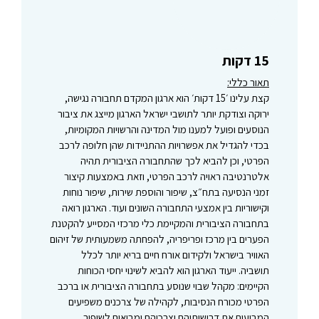
15 דקות
תאור כללי:
קצת עלינו ׳15 דקות׳ הוא ארגון המקדם תחבורה נגישה,
ירוקה וצודקת יותר לתושבי ישראל הארגון מייצג את ציבור
הנוסעים ופועל למענו מול המדינה והרשויות המקומיות,
בכדי להגדיל את אפשרויות ההתניידות שהן חלופה לרכב
הפרטי, וכן להביא לכך שהתחבורה הציבורית תהיה
אלטרנטיבה ראויה לרכב הפרטי, וזאת באמצעות קיצור
זמני הנסיעה בתח״צ, שיפור והוספת שירות, שיפור נוחות
וקישוריות בין אמצעי התחבורה השונים ועוד. הארגון רואה
בתחבורה הציבורית והמקיימת כלי מרכזי המסייע להקטנת
הפערים בין מרכז ופריפריה, להפחתה משמעותית של זיהום
האוויר בישראל ולקידום אורח חיים בריא יותר לכלל
תושביה. ייעוד הארגון הוא להביא לשינוי יחסי הכוחות
הקיימים: מקהל שבוי שנוסע בתחבורה הציבורית או ברכב
הפרטי מכורח הנסיבות, לקהילה של צרכנים משפיעים
המביעים את דרישותיהם וצרכיהם ומביאים לשיפור