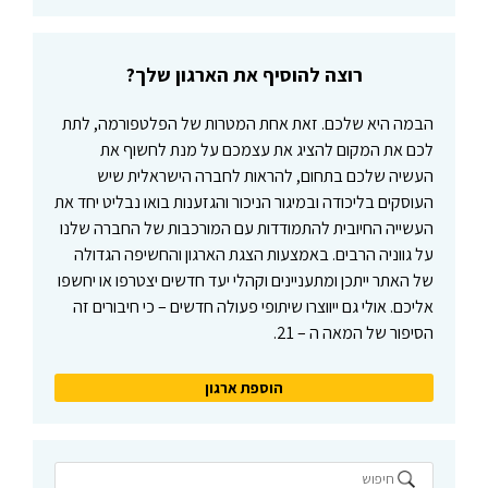
פ
ע
י
רוצה להוסיף את הארגון שלך?
ל
ו
הבמה היא שלכם. זאת אחת המטרות של הפלטפורמה, לתת
ת
לכם את המקום להציג את עצמכם על מנת לחשוף את
העשיה שלכם בתחום, להראות לחברה הישראלית שיש
העוסקים בליכודה ובמיגור הניכור והגזענות בואו נבליט יחד את
העשייה החיובית להתמודדות עם המורכבות של החברה שלנו
על גווניה הרבים. באמצעות הצגת הארגון והחשיפה הגדולה
של האתר ייתכן ומתעניינים וקהלי יעד חדשים יצטרפו או יחשפו
אליכם. אולי גם ייווצרו שיתופי פעולה חדשים – כי חיבורים זה
הסיפור של המאה ה – 21.
הוספת ארגון