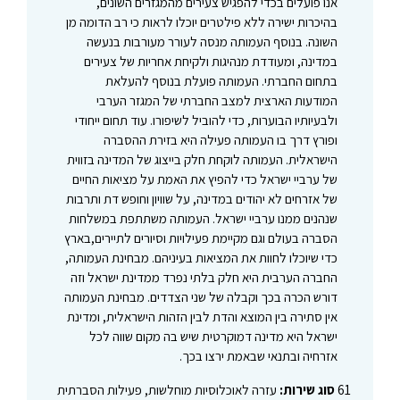
אנו פועלים בכדי להפגיש צעירים מהמגזרים השונים,
בהיכרות ישירה ללא פילטרים יוכלו לראות כי רב הדומה מן
השונה. בנוסף העמותה מנסה לעורר מעורבות בנעשה
במדינה, ומעודדת מנהיגות ולקיחת אחריות של צעירים
בתחום החברתי. העמותה פועלת בנוסף להעלאת
המודעות הארצית למצב החברתי של המגזר הערבי
ולבעיותיו הבוערות, כדי להוביל לשיפורו. עוד תחום ייחודי
ופורץ דרך בו העמותה פעילה היא בזירת ההסברה
הישראלית. העמותה לוקחת חלק בייצוג של המדינה בזווית
של ערביי ישראל כדי להפיץ את האמת על מציאות החיים
של אזרחים לא יהודים במדינה, על שוויון וחופש דת ותרבות
שנהנים ממנו ערביי ישראל. העמותה משתתפת במשלחות
הסברה בעולם וגם מקיימת פעילויות וסיורים לתיירים,בארץ
כדי שיוכלו לחוות את המציאות בעיניהם. מבחינת העמותה,
החברה הערבית היא חלק בלתי נפרד ממדינת ישראל וזה
דורש הכרה בכך וקבלה של שני הצדדים. מבחינת העמותה
אין סתירה בין המוצא והדת לבין הזהות הישראלית, ומדינת
ישראל היא מדינה דמוקרטית שיש בה מקום שווה לכל
אזרחיה ובתנאי שבאמת ירצו בכך.
61
סוג שירות:
עזרה לאוכלוסיות מוחלשות, פעילות הסברתית