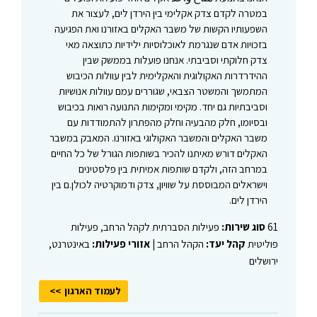
במטרה לקדם צדק אקלימי בין הירדן לים, לעצור את
השפעותיו הקשות של משבר האקלים באזורנו ואת הפגיעה
בזכויות אדם שנגרמת לאוכלוסיות ילידיות כתוצאה מאי
צדק חלוקתי וסביבתי. אנחנו פועלות בממשק שבין
ההידרדרות האקולוגית והאקלימית לבין עוולות הכיבוש
המתמשך והמשטר הצבאי, שגוררים עמם עוולות אנושיות
וסביבתיות גם יחד. מקימי ומקימות התנועה רואות בכיבוש
ובסיומו, חלק מהבעיה וחלק מהפתרון להתמודדות עם
משבר האקלים והמשבר האקולוגי באזורנו. המאבק במשבר
האקלים דורש מאיתנו להכיר בשותפות הגורל של כל החיים
במרחב הזה, ולקדם שותפות אמיתית בין פלסטינים
וישראלים המבוססת על שוויון, צדק ודמוקרטיה לכולן.ם בין
הירדן לים.
61
סוג שירות:
פעילות הסברתית לקהל הרחב, פעילות
פוליטית
קהל יעד:
הקהל הרחב |
אזורי פעילות:
באינטרנט,
ירושלים
לעמוד הארגון