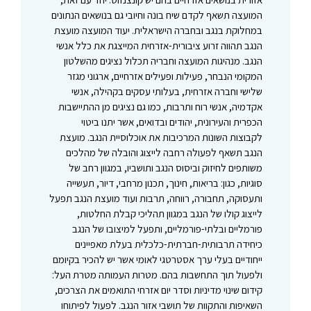
המועצה תשאף לקדם שיח בונה וחיובי גם בנושאים הנתונים
במחלוקת בנגב ובחברה הישראלית. יעוד המועצה מועצת
הנגב תהווה זרוע ציבורית-אזרחית המייצגת את כלל אנשי
הנגב. מנהיגות המועצה וחבריה תכלול נציגים מהשלטון
המקומי הנבחר, פעילות ופעילים אזרחיים, ארגוני מגזר
שלישי וחברה אזרחית, בעלותי עסקים בקהילה, אנשי
אקדמיה, אנשי רוח ותרבות, כמו גם נציגים מן ההתיישבות
הכפרית והעירונית, יהודים ובדואים, אשר יתנו ביטוי
לקבוצות השונות המרכיבות את אוכלוסיית הנגב. מועצת
הנגב תשאף לפעולה רחבה לייצוג והובלה של מהלכים
משותפים לחיזוק וביסוס הנגב ותושביו, במגוון רחב של
סוגיות, כגון: בריאות, חינוך, תכנון מרחבי, דיור, תעשייה
ותעסוקה, תחבורה, רווחה, תרבות ועוד מועצת הנגב תפעל
לייצוג קולו של הנגב במגוון תהליכי קבלת החלטות,
פורמליים ובלתי-פורמליים, ותפעל למיצובו של הנגב
כיחידה תרבותית-חברתית-כלכלית בעלת מאפיינים
ייחודיים בעלי ערך אסטרטגי לאומי אשר יש להכיר בקיומם
ולפעול תוך התחשבות בהם. מטרות העמותה מטרת העל:
קידום שינוי מדיניות וסדר יום אזרחי התואמים את הצרכים,
השאיפות והתקוות של תושבי אזור הנגב. לפעול לפיתוחו