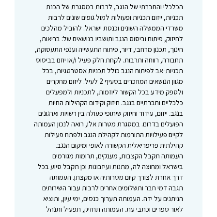
הכלכלי והחברתי של הנגב, לרבות במסגרת של הכנת
תכניות, ייזום תכניות ופעולות למול גופים שונים לרבות
משרדי הממשלה השונים וכנסת ישראל. להוביל מהלכים
לחיזוק, פיתוח וביסוס הנגב ותושביו בנושאים של: בריאות,
חינוך, תכנון מרחבי, דיור, פיתוח התעשייה וענפי התעסוקה,
תחבורה, רווחה ותרבות. לקחת חלק פעיל ו/או יוזם בביסוס
תכניות-אב לפיתוח הנגב כולל תכניות אסטרטגיות, בכל
מגוון הנושאים המוזכרים בסעיף 2 לעיל. ליזום מחקרים
ולספק מידע בכל הקשור ליוזמות, לתכניות ולמפעלים
כלכליים וחברתיים בנגב. חיזוק וקידום הקהילות החיות
בנגב. ייזום, עידוד וחיזוק שיתופי פעולה בין רשויות וארגונים
הפועלים בדרום. במסגרת מטרות אלו, רואה לנכון העמותה
לקיים פעילויות התורמות לקהילת הנגב ולפתח פעילות
קהילתית פריפריאלית הקשורה לאופי ומיקום הנגב.
העמותה תקבל הקצבות, מענקים, תרומות מגורמים
בישראל ומחוצה לה, מתנות ועיזבונות וכן תקבל סיוע בכל
דרך אחרת לצורך קיום מטרותיה או מקצתן. העמותה
תגבה דמי חבר ותשלומים אחרים לרבות עבור השירותים
הניתנים על ידה. העמותה תערוך כנסים, ימי עיון, ותוציא
לאור ספרים וכתבי עת. העמותה תחזיק, תפעיל ותנהל