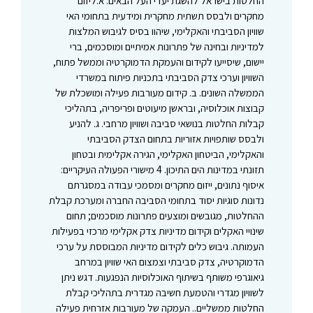
החלטות בישראל להשגת יעדי העל הבאים: א.ליזום
מחקרים ולבסס תשתית מחקרית ומידעית בתחומי האי
שוויון הסביבתי והאקלימי, שיהוו בסיס לגיבוש המלצות
למדיניות ובחינה של פתרונות אמיתיים ומוסכמים, ברי
יישום, שיסייעו לקידום והעמקת הדמוקרטיה וממשל פתוח,
השוויון וערכי צדק הסביבתי בתכניות פיתוח במשרדי
הממשלה השונים. ב. קידום מעורבות פעילה ומושכלת של
קבוצות אוכלוסיה, ובראשן מיעוטים ופריפריה, בתהליכי
קבלות החלטות בנושאי סביבה ושוויון מרחבי. ג. להניע
ולבסס שותפויות אזוריות בתחום הצדק הסביבתי
והאקלימי, הביטחון האקלימי, הגירה אקלימית ובטחון
תזונתי במדינות הים התיכון. 4 מישורי הפעולה העיקריים:
איסוף נתונים, ייזום מחקרים ומסמכי עבודה במסגרתם
נדונות סוגיות יסוד בתחומי הסביבה החברה ומערכת קבלת
ההחלטות, מגובשים ומוצעים פתרונות מוסכמים; תחום
שינויי האקלים וקידום מדיניות צדק אקלימי מרכזי בפעילות
העמותה. גיבוש כלים לקידום מדיניות המבוססת על ערכי
הדמוקרטיה, צדק סביבתי וצמצום האי שוויון במרחב
גיאוגרפי משותף בשיתוף האוכלוסיות הנפגעות. דגש ניתן
לשוויון מגדרי והטמעת חשיבה מגדרית בתהליכי קבלת
החלטות ממשליים.. העמקה של מעורבות אזרחית פעילה