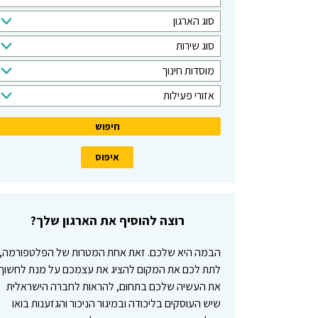
י
ס
סוג הארגון
פ
ו
ו
ס
סוג שירות
ג
ש
ו
ק
ה
מוסדות חינוך
ג
ה
א
א
ש
אזורי פעילות
ל
ר
ז
י
י
ג
ו
ר
ע
ו
ר
ו
ד
ן
י
ת
פ
ע
י
רוצה להוסיף את הארגון שלך?
ל
ו
הבמה היא שלכם. זאת אחת המטרות של הפלטפורמה,
ת
לתת לכם את המקום להציג את עצמכם על מנת לחשוף
את העשיה שלכם בתחום, להראות לחברה הישראלית
שיש העוסקים בליכודה ובמיגור הניכור והגזענות בואו