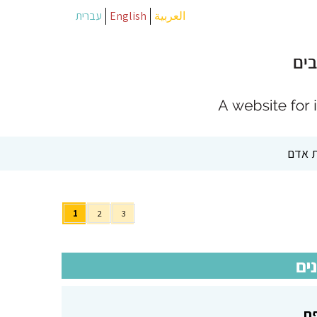
العربية
English
עברית
 אדם
1
2
3
ים
פת