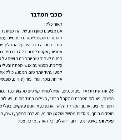
כוכבי המדבר
תאור כללי:
אנו מציעים מגוון רחב של הזדמנויות
האתגרים והקונפליקטים הפנימיים עמם
מתוך החברה הבדואית על התהליך שע
אחריות, אקטיביזם והובלה חברתית בר
הפנים לעתיד טוב יותר בנגב ושיח על 
וקידמה. מפגש עם אנשי מפתח ובעלי ה
למען עתיד יותר טוב. המפגש כולל איר
ארוחת בוקר. ועוד ועוד (סיורים, מפגשי ע
26
סוג שירות:
אירועים וכנסים, השתלמויות וקורסים מקצועיים, חונכות
החינוך, פעילות הסברתית לקהל הרחב, פעילות התנדבותית, פעילות חוו
חינוך ומרצים, ארגוני המגזר השלישי, ארגונים, ארגונים עסקיים, בעלי 
מוסדות חינוך, מוסדות ממשל ושלטון מקומי, מערכת החינוך, נשים, סט
פעילות:
באינטרנט, דרום, ירושלים, כל הארץ, מרכז, צפון