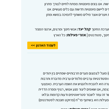
ת. אנו בונים מיומנויות מפתח לחיים לצורך פתרון
ם ליישם מיומנויות חדשות עם כלים מעשיים. אנו
 ויוצרים אוצר מילים משותף לתמיכה במשא ומתן
מערכת החינוך
קהל יעד:
אנשי חינוך ומרצים, ארגוני המגזר
ינוך, סטודנטים |
אזורי פעילות:
כל הארץ
לעמוד הארגון
 פועל לצמצום פערים תרבותיים-שפתיים בין יהודים
וסטודנטיות ערביים מלמדים ערבית מדוברת ותרבות
מטרה היא להנכיח ולהנגיש את השפה הערבית. כאמצעי
, אנו שואפים ליצור מגע אנושי, רציף ומפרה הדדית
קשר זה עוזר לשבור סטריאוטיפים ודעות קדומות ובלאו
ילות היא בשיתוף פר"ח (פרויקט חונכות לסטודנטים)