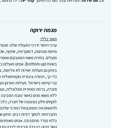
26
סוג שירות:
פעילויות עבור מערכת החינוך
קהל יעד:
ילדים ונוער,
מגמה ירוקה
תאור כללי:
פיתוח מנהיגות, דמוקרטיה, שיתוף, שק
פועלים. בחירת נושאי המאבקים ואופני 
בשטח (bottom up). אנח
ביניהן גם פעולות ישירות לא אלימות, 
כדי כך, תהודה ציבורית מקסימאלית שת
ובר-קיימא בישראל. פעילות הארגון מב
וחברה, ברמה האזורית והגלובלית, ועם 
ללא משוא פנים כאשר טובת הסביבה וה
לוקחים חלק בעיצובה של חברה, כלכלה
ולהגשים את הפוטנציאל המרבי שלהם,
החברתיות למשך דורות רבים. החזון ש
בלתי נפרד מהסביבה. אנחנו מאמינים ש
קשר הדוק בין צדק סביבתי לצדק חבר