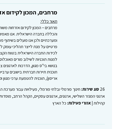
מרחבים, המכון לקידום א
תאור כללי:
והכללה בחברה הישראלית. אנו מאמינים 
ומערכתיים ולכן אנו פועלים בשיתוף פ
פרטיים על מנת לייצר תהליכי עומק לש
לכידות החברה הישראלית בטווח הקצר וב
למנות תוכניות לשילוב מורים מאוכלוסי
בנושא בי"ס מגוון, הדרכות לארגונים צי
תוכנית תיירות חברתית בישובים ערביי
אריסון), תוכנית להטמעת ערכי מגוון וק
26
סוג שירות:
חינוך פורמלי ובלתי פורמלי, פעילויות עבור מערכת החי
ארגוני המגזר השלישי, ארגונים, ארגונים עסקיים, הקהל הרחב, מוסדות
קהילות |
אזורי פעילות:
כל הארץ