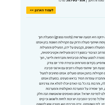
 מוסדות חינוך |
אזורי פעילות:
מרכז
לעמוד הארגון
ערכי היסוד ודרכי הפעולה שלנו: מגמה ירוקה היא תנועה שורשית (grass roots) הפועלת תוך
יפות ושיתוף פעולה הדוק עם הקהילות השונות בהן אנחנו
הפעולה השונים, נקבעים על ידנו, הפעילים והפעילות
נו פועלים במרחב הציבורי במגוון דרכים ופעילויות אקטיביסטיות,
במטרה למנוע עוולות סביבתיות וחברתיות ולייצר, תוך
סייע בקידום מטרותינו וביצירת סדר יום צודק
וצעת תוך שיתופי פעולה רחבים עם ארגוני סביבה
הקהילות בתוכן אנחנו פועלים. אנחנו מחויבים לפעול
חברה עומדות תמיד בראש מעינינו. בפועלנו אנחנו
, ותרבות בה כל בני האדם יוכלו למלא את צורכיהם
 תוך שמירה על המערכת האקולוגית והמערכות
לנו למדינת ישראל: אנחנו מאמינים שהאנושות הנה חלק
לכל מרכיבי הסביבה יש זכות לחיות ולשגשג וכי קיים
תי. לפי השקפתנו, צדק סביבתי הוא מטרה שיש להשיגה