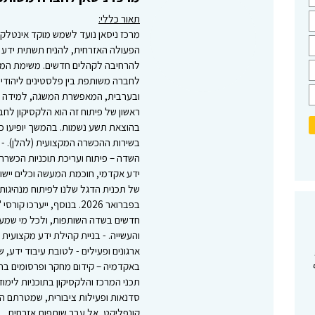
תאור כללי:
מרכז ניסאן נועד לשמש מוקד אינטלקט
הפעולה האזרחית, להניח תשתית ידע 
להרחיבה לקהלים חדשים. משימת המרכז
לחברה משותפת בין פלסטינים ליהודים
ובערבית, המאפשרת המשגה, למידה ו
בהוצאת תשע נשמות. בהמשך יופיעו כר
בשירות ההכשרה המקצועית (להלן). - הכ
השדה – פיתוח ועריכת תוכניות הכשרה 
של תכנית הדגל שלנו לפיתוח מנהיגות ב
בפברואר 2026. בנוסף, ייע
חדשים בשדה השותפות, ולכל מי שמעוניי
והעשייה. - בניית קהילת ידע מקצועית –
ארגונים ופעילים - לטובת עיבוד ידע, ש
באקדמיה – קידום מחקר ופרסומים בת
תכני המרכז והלקסיקון בתוכניות לימוד
סדנאות ופעילות ציבורית, שמטרתם ה
קונפליקט, אל עבר שותפות אזרחית.