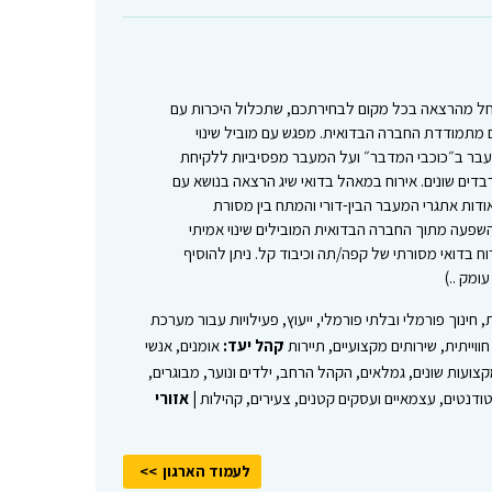
 החל מהרצאה בכל מקום לבחירתכם, שתכלול היכרות עם
 מתמודדת החברה הבדואית. מפגש עם מוביל שינוי
בר ב״כוכבי המדבר״ ועל המעבר מפסיביות ללקיחת
בדים שונים. אירוח במאהל בדואי שיג הרצאה בנושא עם
אודות אתגרי המעבר הבין-דורי והמתח בין מסורת
שפעה מתוך החברה הבדואית המובילים שינוי אמיתי
וח בדואי מסורתי של קפה/תה וכיבוד קל. ניתן להוסיף
ומק ..)
, חינוך פורמלי ובלתי פורמלי, ייעוץ, פעילויות עבור מערכת
ייתית, שירותים מקצועיים, תיירות
קהל יעד:
אומנים, אנשי
מקצועות שונים, גמלאים, הקהל הרחב, ילדים ונוער, מבוגרים,
ודנטים, עצמאיים ועסקים קטנים, צעירים, קהילות |
אזורי
לעמוד הארגון