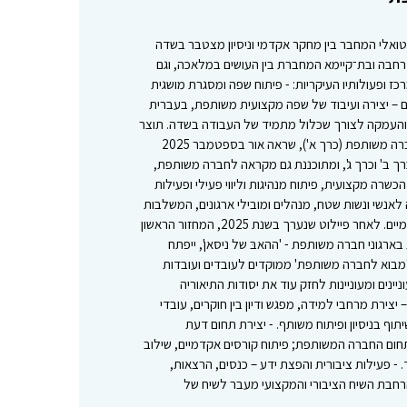
ואלי המחבר בין מחקר אקדמי וניסיון מצטבר בשדה
רחבה ובת־קיימא המחברת בין העושים במלאכה, וגם
 ופעולותיו העיקריות: - פיתוח שפה ומסגרת מושגית
 – יצירה ועיבוד של שפה מקצועית משותפת, בעברית
העמקה לצורך שכלול מתמיד של העבודה בשדה. תוצר
ראשון של פיתוח זה הוא הלקסיקון לחברה משותפת (כרך א'), שראה אור בספטמבר 2025
ך ב' וכרך ג', ומתוכננת גם מקראה לחברה משותפת,
שרה מקצועית, פיתוח מנהיגות וליווי פעילי ופעילות
לאנשי ונשות שטח, מנהלים ומובילי ארגונים, המשלבות
ידע אקדמי, חוכמת המעשה וכלים יישומיים. לאחר פיילוט שנערך בשנת 2025, המחזור הראשון
ארגוני חברה משותפת - 'ההאבּ של ניסאן', ייפתח
רכו קורסי 'מבוא לחברה משותפת' ממוקדים לעובדים ועובדות
נים ומעוניינות לחזק עוד את יסודות התיאוריה
 יצירת מרחבי למידה, מפגש ודיון בין חוקרים, עובדי
יתוף בניסיון ופיתוח משותף. - יצירת תחום דעת
חום החברה המשותפת; פיתוח קורסים אקדמיים, שילוב
. - פעילות ציבורית והפצת ידע – כנסים, הרצאות,
רחבת השיח הציבורי והמקצועי מעבר לשיח של