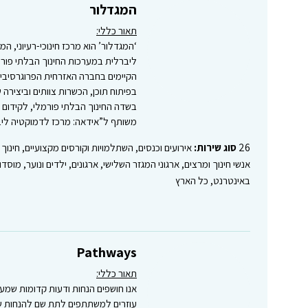
המגדלור
תאור כללי:
‘המגדלור’ הוא מרכז חינוכי-רעיוני, 
ליברלית במערכות החינוך הבלתי פורמ
הקיימים בחברה האזרחית הפרוגרסיבית
בפיתוח תוכן, הכשרות צוותים וביצירה 
בשדה החינוך הבלתי פורמלי, לקידום 
משותף ל”אידאה: מרכז לדמוקטיה ליב
26
סוג שירות:
אירועים וכנסים, השתלמויות וקורסים מקצועיים, חינוך
אנשי חינוך ומרצים, ארגוני המגזר השלישי, ארגונים, ילדים ונוער, מוסד
באינטרנט, כל הארץ
Pathways
תאור כללי:
אנו חושפים הנחות ודעות קדומות שמע
עוזרים למשתתפים לתת שם להנחות ש