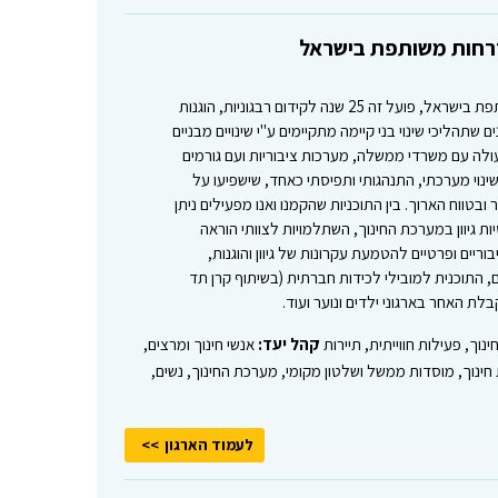
זרחות משותפת בישראל
מרחבים – המכון לקידום אזרחות משותפת בישראל, פועל זה 25 שנה לקידום רבגוניות, הוגנות
שתהליכי שינוי בני קיימה מתקיימים ע"י שינויים מבניים
עולה עם משרדי ממשלה, מערכות ציבוריות ועם גורמים
ינוי מערכתי, התנהגותי ותפיסתי כאחד, שישפיעו על
טווח הארוך. בין התוכניות שהקמנו ואנו מפעילים ניתן
ות גיוון במערכת החינוך, השתלמויות לצוותי הוראה
בוריים ופרטיים להטמעת עקרונות של גיוון והוגנות,
ם, התוכנית למובילי לכידות חברתית (בשיתוף קרן תד
בלת האחר בארגוני ילדים ונוער ועוד.
נוך, פעילות חווייתית, תיירות
קהל יעד:
אנשי חינוך ומרצים,
 חינוך, מוסדות ממשל ושלטון מקומי, מערכת החינוך, נשים,
לעמוד הארגון