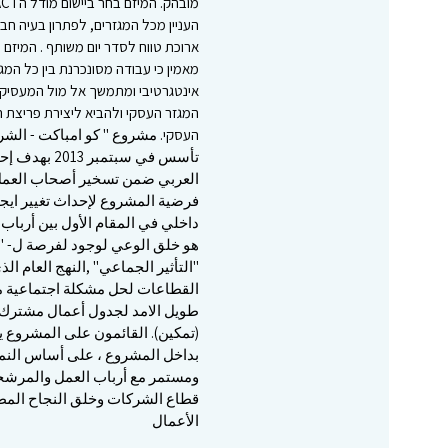
העניין מכל המגזרים, לפתרון בעיה ח
מאמין כי עבודה מסונכרנת בין כל המג
אינטגרטיבי ומתמשך אל מול המעסיקים
המגזר העסקי ולהביא ליצירת פריצת
העסקי. مشروع " كو امباكت - الشر
تأسس في سبتم
العربي ضمن تسخير أصحاب العمل 
فرضية المشروع لإحداث تغيير ايجا
داخلي في المقام الأول بين أرباب 
هو خلق الوعي لوجود لفرصة ل- "ق
"التأثير الجماعي" ,النهج العام 
القطاعات لحل مشكلة اجتماعية مع
طويل الامد لجدول أعمال مشترك
(تمكين). القائمون على المشروع ي
بداخل المشروع ، على أساس النما
ومستمر مع أرباب العمل والمرشحين
قطاع الشركات وخلق النجاح ال
الأعمال