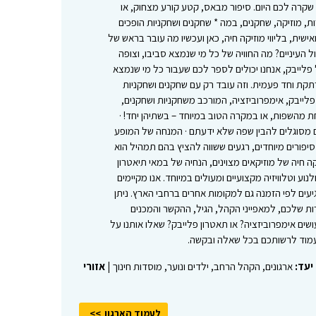
שקרה לכם היום. סיפור מבאס, קטע קורע מצחוק, או
 מוזיקה, שחקנים, במה * שחקנים ושחקניות הופכים
שית, בליווי מוזיקה חיה, כאן ועכשיו מה עובר בראש של
ול העיניים? מה החוויה של כל מי שנמצא סביבו, וצופה
 פלייבק, אנחנו יכולים לספר לכם שעבור כל מי שנמצא
תקת וחד פעמית. וזה עובד רק עם שחקנים ושחקניות
 פלייבק, אימפרוביזציה, המורכב משחקניות ושחקנים,
ת מהשפות, או במקרה הטוב במיוחד – בשתיהן יחד! ·
ם מסוגלים להבין שפה שלא ידעתם · המנחה של המופע
יפורים מיוחדים, רגעים ששווה להציץ בהם תמהיל הוא
ה חיה של מוזיקאים מצוינים, הנחיה של במאי תיאטרון
נוע וטלוויזיה מקצועיים ומעולים במיוחד. אנו מקיימים
יעים לפי הזמנה גם למקומות אחרים ברחבי הארץ. ניתן
ת שלכם, למאפייני הקהל, הגיל, ההקשר והמכנים
ים אימפרוביזציה? או תאטרון פלייבק? שאלו אותנו על
מוד לרשותכם בכל שאלה ובקשה.
יעד:
ארגונים, הקהל הרחב, ילדים ונוער, מוסדות חינוך |
אזורי
לעמוד הארגון