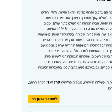
האוכלוסיה ברמלה מגוונת, 22% מתוכה הם ערבים אזרחי מדינת ישראל והיתר, 78% יהודים.
וס, ‘עולם קטן’ שמשקף במובן מסוים את המציאות
 הזאת, הבית הפתוח הוא ‘עולם בתוך עולם’, מקום
ששתי משפחות קוראות לו בית–משפחה פלסטינית שגרה בבית הזה לפני 1948 ומשפחה
אל. שתי המשפחות, שפיתחו ביניהן קשר עמוק ומשמעותי
שני העמים הרואים באותה ארץ את מולדתם. הבית
ה הפלסטינית והמשפחה היהודית שחיו בו וביקשו עם
פך בית המשפחות למרכז של העמותה ידידי הבית
 שני העמים. שאיפתנו העמוקה היא לשיוויון ופיוס.
ת בעולם ובארץ. עד עצם היום הזה נעשות כתבות
 וספרים. וגם בארצנו נעשו כתבות כמו בתוכניתה הניצפת
תית, פעילות חווייתית, פעילות פוליטית
קהל יעד:
הקהל הרחב,
כז
לעמוד הארגון