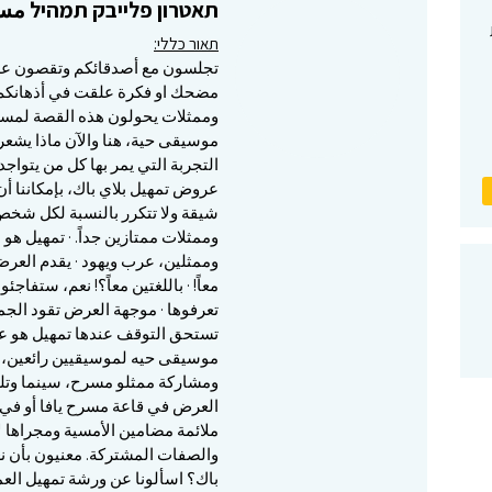
תאטרון פלייבק תמהיל مسر
תאור כללי:
تجلسون مع أصدقائكم وتقصون عل
مضحك او فكرة علقت في أذهانكم 
وممثلات يحولون هذه القصة لمس
موسيقى حية، هنا والآن ماذا يشعر
التجربة التي يمر بها كل من يتوا
عروض تمهيل بلاي باك، بإمكاننا أن
شيقة ولا تتكرر بالنسبة لكل شخص
وممثلات ممتازين جداً. · تمهيل ه
وممثلين، عرب ويهود · يقدم العرض
معاً! · باللغتين معاً؟! نعم، ستفا
تعرفوها · موجهة العرض تقود ال
تستحق التوقف عندها تمهيل هو ع
موسيقى حيه لموسيقيين رائعين،
ومشاركة ممثلو مسرح، سينما وتلفز
العرض في قاعة مسرح يافا أو في أي
ملائمة مضامين الأمسية ومجراها ل
والصفات المشتركة. معنيون بأن نع
باك؟ اسألونا عن ورشة تمهيل العم