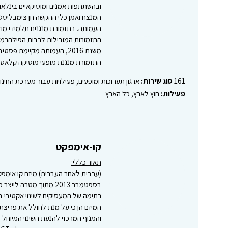
ובהשתתפות אמנים ומוסיקאיים בינלאו
המנצח ואמן כלי ההקשה חן צימבליסט
העמותה. בתזמורת מנגנים תלמידי מוזיק
התזמורות המובילות לרבות הפילהרמונ
משנת 2016, העמותה מקיימת 
התזמורת מנגנת מופעי מוסיקה קלאסית
161
סוג שירות:
ארגון תערוכות ומופעים, פעילויות עבור מערכת החינוך
פעילות:
חוץ לארץ, כל הארץ
קו-אימפקט
תאור כללי:
(ערבית לאחר העברית) מיזם קו אימפ
בספטמבר 2013 מתוך מטר
רתימה של המעסיקים לשינוי אקטיבי 
המיזם הן כי על מנת לחולל את פריצ