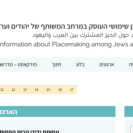
ת
ארגונים
בלוג
חינוך
פודקאסט – מדרשת
11
12
13
14
15
16
17
הארגונ
עמותת ידידי הבית הפתוח