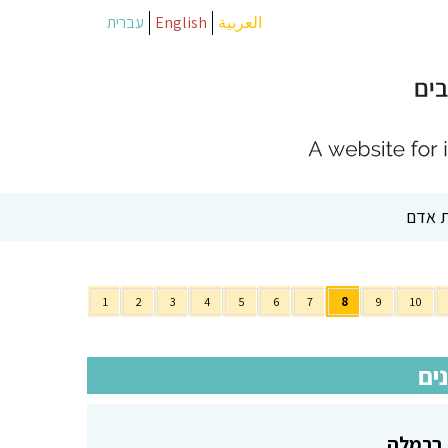
العربية
English
עברית
 אדם
1
2
3
4
5
6
7
8
9
10
ים
 ברמלה