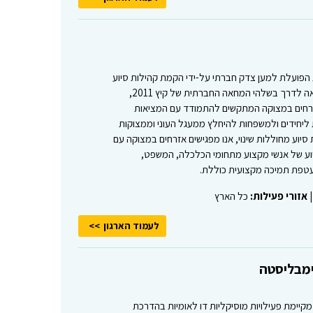
 הפועלת למען צדק חברתי על-ידי הקמת קהילות סיוע
מחוללות-שינוי (קס"ם). העמותה, שיצאה לדרך בשלהי המחאה החברתית של קיץ 2011,
זרחים במצוקה המתקשים להתמודד עם המציאות
ליחידים ולמשפחות להיחלץ ממעגל העוני וממצוקות
סיוע מחוללות שינוי, אנו מפגישים אזרחים במצוקה עם
סיוע של אנשי מקצוע מתחומי הכלכלה, המשפט,
טפת תמיכה מקצועית כוללת.
|
אזורי פעילות:
כל הארץ
לעמוד הארגון
מבליסטה
יימת פעילויות מוסיקליות דו לאומיות בהדרכת