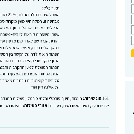
תאור כללי:
מבחינה זו, רמלה היא מעין מיקרוקוסמ
הכללית במדינת ישראל. בתוך המציאות
יהודית שגרה שם לאחר קום מדינת ישר
במשך שנים רבות, אפשר שמסמלות את 
הפתוח הוא תולדה של הקשר בין המשפח
הזמן להקדישו לקהילה. בזכות זאת ה
הפתוח הפועלת למען התקרבות והבנה בין
הבית הפתוח התפרסם באמצעי התקשור
טלויזיה דוקומנטריות ניכתבים מאמרים
של אילנה דיין ועוד.
161
סוג שירות:
חונכות, חינוך פורמלי ובלתי פורמלי, פעילות התנדבו
ילדים ונוער, נשים, סטודנטים, צעירים |
אזורי פעילות:
באינטרנט, מר