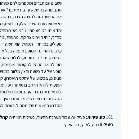
יושבים עם חברים ומספרים להם משהו 
סתם מחשבה שלא עוזבת אתכם * אורות,
את הסיפור הזה להצגה קצרה, רגישה ואי
מי שרואה את הסיפור שלו, חי ונושם, מ
יחד איתו במופע מחייו? במופעי תמהיל
בחדר, זוהי חוויה מצחיקה, מרגשת, מר
מעולים במיוחד. · תמהיל הוא תיאטרון
ערבים ויהודים · המופע מועלה בכל אח
בשתיהן יחד?! כן. תופתעו לגלות שאת
מובילה את הקהל למקומות מעניינים, ס
מופע של עד כשעה וחצי, מלווה במוזיק
מנוסים, בביצוע של שחקני תיאטרון, קול
הופעות לקהל הרחב בתיאטרון יפו, ומג
להתאים את תכני הערב ומהלכו למטרו
המשותפים. רוצים שנלמד אתכם איך עוש
הסדנא המעשית של תמהיל. נשמח לע
161
סוג שירות:
פעילויות עבור מערכת החינוך, פעילות חווייתית
קהל 
פעילות:
חוץ לארץ, כל הארץ