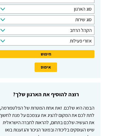
י
ס
סוג הארגון
פ
ו
ו
ס
סוג שירות
ג
ש
ו
ק
ה
הקהל הרחב
ג
ה
א
א
ש
אזורי פעילות
ל
ר
ז
י
י
ג
ו
ר
ע
ו
ר
ו
ד
ן
י
ת
פ
ע
י
רוצה להוסיף את הארגון שלך?
ל
ו
הבמה היא שלכם. זאת אחת המטרות של הפלטפורמה,
ת
לתת לכם את המקום להציג את עצמכם על מנת לחשוף
את העשיה שלכם בתחום, להראות לחברה הישראלית
שיש העוסקים בליכודה ובמיגור הניכור והגזענות בואו