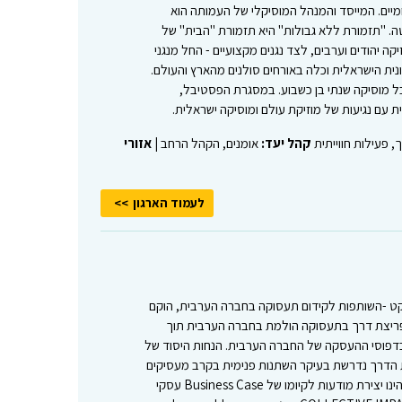
מיים. המייסד והמנהל המוסיקלי של העמותה הוא
ה. "תזמורת ללא גבולות" היא תזמורת "הבית" של
ה יהודים וערבים, לצד נגנים מקצועיים - החל מנגני
ית הישראלית וכלה באורחים סולנים מהארץ והעולם.
פסטיבל מוסיקה שנתי בן כשבוע. במסגרת הפסטיבל,
 עם נגיעות של מוזיקת עולם ומוסיקה ישראלית.
, פעילות חווייתית
קהל יעד:
אומנים, הקהל הרחב |
אזורי
לעמוד הארגון
קט -השותפות לקידום תעסוקה בחברה הערבית, הוקם
ה לייצר פריצת דרך בתעסוקה הולמת בחברה הערבית תוך
בדפוסי ההעסקה של החברה הערבית. הנחות היסוד של
ת הדרך נדרשת בעיקר השתנות פנימית בקרב מעסיקים
והמנוף המרכזי להנעת השינוי המיוחל הינו יצירת מודעות לקיומו של Business Case עסקי