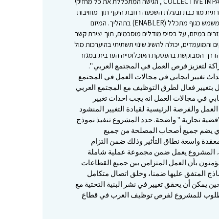
מובהק. המיזם בחר ביישום מודל הCOLLECTIVE IMPACT , הגישה המתכללת את כל מחזיקי
ברתית מורכבת ובעלת השפעה רחבת היקף תוך מחויבות
ארוכת טווח לסדר יום משותף . המיזם משמש כגוף מתכלל (ENABLER) בתהליך. המיזם
זרים במיזם, על בסיס מודלים מוסכמים, תוך יצירת קשר
 והמועמדים, יכולה להשיג שינוי תשתיתי בהיערכות מול
 הדרך המבוקשת בהעסקת האוכלוסייה הערבית במגזר
اكة لتعزيز فرص العمل في المجتمع العربي ".
بر 2013 بهدف إحداث تغيير ايجابي في مجالات العمل في المجتمع
بتغيير فعال لطرق التوظيف مع المجتمع العربي
بي في مجالات العمل انه يجب احداث تغيير
العمل والفرصة الرئيسية لقيادة التغيير المنشود
ضية تجارية " واضحة. حدد المشروع تنفيذ نموذج
الذي يضم جميع أصحاب المصلحة من جميع
قدة واسعة نطاق التأثير وذلك ضمن التزام
. المشروع يعمل ضمن مجموعة عملية شاملة
ؤمنون بأن العمل المتزامن بين جميع القطاعات
ذج المتفق عليها ضمنا، وخلق اتصال متكامل
 يمكن أن يحقق تغيير في نشر البنية التحتية مع
مطلوب للمشروع لفرص توظيف العرب في قطاع