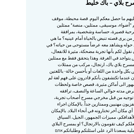
ح بلاي – باك خليط
يهم ما حصل معكم اليوم. قصة محبطة، موقف
*أضواء، موسيقى، ممثلين، منصة* ممثلين
رحية قصيرة، حساسة وشخصية، بمرافقة
 من يرى قصته تنبض بالحياة أمام عينيه؟ ما هي
جد حوله ويشاهد معه عرضاً مستوحى من حياته؟ في
 نقول لكم بأنها تجربة مضحكة، مثيرة للانفعال،
 يتواجد في الغرفة. وهذا يتحقق فقط مع ممثلين
و مسرح بلاي باك، ارتجال، مركب من ممثلات
 بكل واحدة من اللغات أو بأحسن حالة- باللغتين
جئون عندما تكتشفون بأنكم قادرون على فهم لغة لم
جمهور الى أماكن مثيرة، قصص خاصة ولحظات
رض مدته حوالي الساعة والنصف، ترافقه
 توجيه من قبل مخرجي مسرح أصحاب تجربة،
يون مهنيين وممتازين جداً. بالإمكان اجراء
 مكان آخر تختارونه في أنحاء البلاد. بالإمكان
أهدافكم، مميزات الجمهور، الجيل، السياق
لكم كيف تقومون بالارتجال؟ او بمسرح البلاي
لية يسعدنا الرد على اسئلتكم وطلباتكم אתם