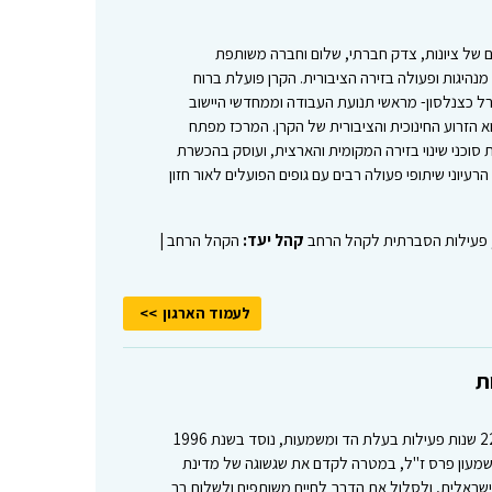
ם של ציונות, צדק חברתי, שלום וחברה משותפת
מנהיגות ופעולה בזירה הציבורית. הקרן פועלת ברוח
רל כצנלסון- מראשי תנועת העבודה וממחדשי היישוב
א הזרוע החינוכית והציבורית של הקרן. המרכז מפתח
ת סוכני שינוי בזירה המקומית והארצית, ועוסק בהכשרת
רעיוני שיתופי פעולה רבים עם גופים הפועלים לאור חזון
ת, פעילות הסברתית לקהל הרחב
קהל יעד:
הקהל הרחב |
לעמוד הארגון
ת
מרכז פרס לשלום ולחדשנות, המציין 22 שנות פעילות בעלת הד ומשמעות, נוסד בשנת 1996
 שמעון פרס ז"ל, במטרה לקדם את שגשוגה של מדינת
שראלית, ולסלול את הדרך לחיים משותפים ולשלום בר