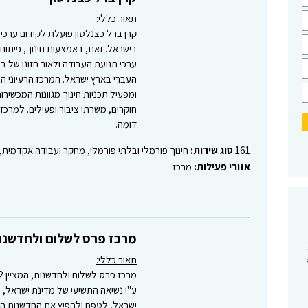
תאור כללי:
קרן ברל כצנלסון פועלת לקידום ערכי
בישראל. זאת, באמצעות חינוך, פיתוח 
ערכי תנועת העבודה ולאור חזונו של ב
העברי בארץ ישראל. המרכז הרעיוני הו
ומפעיל תכניות חינוך מגוונות המכשירו
חוקרים, משרתי ציבור ופעילים. למרכז ה
דומה.
161
סוג שירות:
חינוך פורמלי ובלתי פורמלי, מחקר ועבודה אקדמי
אזורי פעילות:
מרכז
מרכז פרס לשלום ולחדשנו
תאור כללי:
ע"י נשיאה התשיעי של מדינת ישראל,
ישראל, לטפח ולהפיץ את החדשנות הי