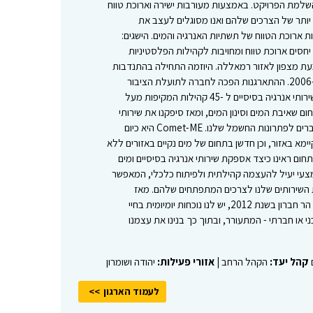
למת הפרויקט. באמצעות מעורבות ישירה וארוכת טווח
יותר של הצרכים שלהם ואנו מסוגלים לעצב את
ארוכת הטווח של תשתיות האנרגיה והמים. הישגים:
סים ארוכת טווח ומחויבות לקהילות הפלסטיניות
רון וכעת מצפון לאזור רמאללה. היוזמה התחילה בהתנדבות
מלאה. המתקנים הראשונים הותקנו ב -2006. ההתארגנות הפכה לחברה לתועלת הציבור
בספטמבר 2009. כיום, אנו מספקים שירותי אנרגיה בסיסיים ל -45 קהילות המקיפות מעל
שנת 2013 נכנסנו לתחום שאיבת המים וסינון המים, ומאז סיפקנו את שירותי
המים הנקיים שלנו למשקי הבית שמחוברים לפתרונות החשמל שלנו. Comet-ME היא כיום
מא באזור, וכן חדשן בתחום של מים נקיים באזורים ללא
ום ראינו כיצד אספקת שירותי אנרגיה בסיסיים ומים
ת באזור C הוכחה כאמצעי יעיל להעצמה קהילתית ולפיתוח כלכלי, המאפשר
השירותים שלנו לצרכים המתפתחים שלהם. מאז
הקמתה של מרכז Comet-ME בדרום הר חברון בשנת 2012, יש לנו נוכחות יומיומית בחיי
ני או חברתי - המתעורר, ובתוך כך בנינו את עצמנו
ם
קהל יעד:
הקהל הרחב |
אזורי פעילות:
יהודה ושומרון
לעמוד הארגון