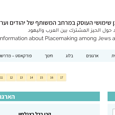
ת
ארגונים
בלוג
חינוך
פודקאסט – מדרשת
11
12
13
14
15
16
17
הארגונ
קרן ברל כצנלסון