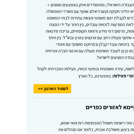
עבודה הישראלי, ומתמודדים איתן באמצעים מגוונים. •
ווי הליכי חקיקה וקיום דיאלוג שוטף עם משרדי הממשלה
ובדים לקבלת ייצוג משפטי והגשת עתירות לבתי-המשפט
עלאת המודעות לזכויות עובדים, בין היתר על ידי הפצת
 שפות, פרסום דפי מידע ודוחות תקופתיים, עריכת סדנאות
 שיתוף פעולה רחב עם ארגונים בארץ ובחו”ל: בין היתר
 בזכויות עובדי קבלן ובפרויקט משותף עם איגודי
ו כן קו לעובד משתפת פעולה עם ארגוני חברה אזרחית
בודה המגיעים לישראל.
לשות, עזרה משפטית ובמיצוי זכויות, פעילות הסברתית לקהל
ורי פעילות:
באינטרנט, כל הארץ
לעמוד הארגון
C בונה ומתקינה מיני-רשתות חשמל המבוססות רוח ותאי שמש,
כנות ביצוע משולבת אנכית, כלומר אנו מנהלים את