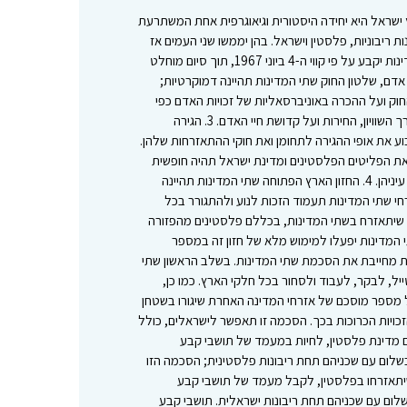
ץ ישראל היא יחידה היסטורית וגיאוגרפית אחת המשתרעת
נות ריבוניות, פלסטין וישראל. בהן יממשו שני העמים אז
זכותם להגדרה עצמית; הגבול בין המדינות יקבע על פי קווי ה-4 ביוני 1967, תוך סיום מוחלט
רטיה, זכויות אדם, שלטון החוק שתי המדינות תהיינה דמוקרטיות;
וק ועל ההכרה באוניברסאליות של זכויות האדם כפי
שאלו הוכרו במשפט הבינלאומי, על ערך השוויון, החירות ועל קדושת חיי האדם. 3. הגירה
ע את אופי ההגירה לתחומן ואת חוקי ההתאזרחות שלהן.
את הפליטים הפלסטינים ומדינת ישראל תהיה חופשית
לאזרח את יהודי התפוצות על פי ראות עיניהן. 4. החזון הארץ הפתוחה שתי המדינות תהיינה
חי שתי המדינות תעמוד הזכות לנוע ולהתגורר בכל
י שיתאזרח בשתי המדינות, בכללם פלסטינים מהפזורה
 המדינות יפעלו למימוש מלא של חזון זה במספר
ת מחייבת את הסכמת שתי המדינות. בשלב הראשון שתי
טייל, לבקר, לעבוד ולסחור בכל חלקי הארץ. כמו כן,
 מספר מוסכם של אזרחי המדינה האחרת שיגורו בשטחן
כויות הכרוכות בכך. הסכמה זו תאפשר לישראלים, כולל
 מדינת פלסטין, לחיות במעמד של תושבי קבע
בשלום עם שכניהם תחת ריבונות פלסטינית; הסכמה הזו
יתאזרחו בפלסטין, לקבל מעמד של תושבי קבע
שלום עם שכניהם תחת ריבונות ישראלית. תושבי קבע