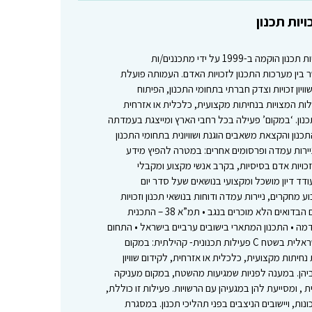
יות תכנון
מי אנחנו? במקום – מתכננים למען זכויות תכנון הוקמה ב-1999 על ידי מתכננים/ות
בין מערכות התכנון לזכויות האדם. העמותה פועלת
ויון זכויות וצדק חברתי בתחומי התכנון, הפיתוח
ת המצויות בנחיתות מקצועית, כלכלית או אזרחית
כנון. ‘במקום’ פעילה בכל רחבי הארץ ומייצגת בעמדתה
כנון והקצאת משאבים הוגנת ושוויונית בתחומי התכנון
ניירות עמדה ופרסומים אחרים: במטרה להפיץ מידע
זכויות אדם בסיסיות, בקרב אנשי מקצוע ומקבלי
דד דיון מושכל ומקצועי בנושאים שעל סדר יום
חקרים, ניירות עמדה ודוחות בנושאי תכנון וזכויות
אדם. בין פרסומיה: • תכנית אב לכפרים הבדואים הלא מוכרים בנגב • תמ”א 38 – התכנית
מה • התכנון המתארי בישובים ערביים בישראל • התחום
האסור- דוח אודות מדיניות התכנון הישראלית בשטח C פעילות תכנונית- קהילתית: במקום
יתות מקצועית, כלכלית או אזרחית, לקידום שוויון
וביהן. במענה לפניות שמגיעות מהשטח, במקום מעניקה
, ומסייעת להן במגעיהן עם הרשויות. פעילות זו כוללת,
נות, ויישובים הניצבים בפני תהליכי תכנון. במסגרת