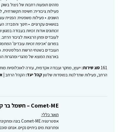
מזהים תופעות רחבות של ניצול בשוק ה
פעילות ציבורית: חשיפה תקשורתית, לי
השונים. • פעילות משפטית: הפניית ע
בנושאים עקרוניים. • חינוך והסברה: ה
זכותונים אודות זכויות בעבודה במגוון
לעובדים ומתן הרצאות לציבור הרחב. •
בפורום ‘אכיפת זכויות עובדים’ המתמקד
העובדים בשטחי הרשות הפלסטינית. כמ
בארצות המוצא של מהגרי ומהגרות הע
161
סוג שירות:
ייעוץ, מחקר ועבודה אקדמית, עזרה לאוכלוסיות מוח
הרחב, פעילות שתדלנות במוסדות שלטון
קהל יעד:
הקהל הרחב |
אז
Comet-ME – חשמל בר קיימא לאזורים כפריים
תאור כללי:
אסטרטגיה omet-ME
ופתרונות מים ביתיים נקיים. אנחנו סו