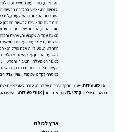
הסדנאות, מתוודעים המשתתפים לשפת ה
ולזכויותיהם. • סיוע בהגדרת הבעיות הת
הפתרונות התכנוניים המוצעים על ידי 
חוות דעת מקצועיות לרשויות התכנון א
מוקד הסיוע התכנוני של במקום. סינגו
מציגה עמדות מקצועיות, אתיות וחברתיו
הרשויות, באמצעות העלאת הנושאים על
ההחלטות. פעילויות אלה כוללות: • הכנ
והשפעת התכנון על קהילות מוחלשות. •
במגזר הממשלתי, הציבורי והפרטי, ועיד
הקשורים לזכויות אדם בתכנון. • השתתפ
במטרה לקדם שקיפות, שוויון וצדק חבר
161
סוג שירות:
ייעוץ, מחקר ועבודה אקדמית, עזרה לאוכלוסיות מוח
במוסדות שלטון
קהל יעד:
הקהל הרחב |
אזורי פעילות:
באינטרנט,
ארץ לכולם