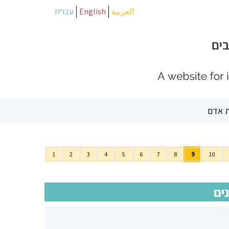
العربية
English
עברית
 אדם
1
2
3
4
5
6
7
8
9
10
ים