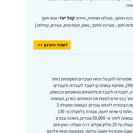
ותיה
רכת החינוך, פעילות חווייתית, תיירות
קהל יעד:
אנשי חינוך
סדות חינוך, מערכת החינוך, נשים, סטודנטים, צעירים, קהילות |
לעמוד הארגון
, שמטרתה להגן על זכויות העובדים המקופחים ביותר
במשק הישראלי. מאז הקמתה בשנת 1991, מסייעת עמותת קו לעובד לעובדות ולעובדים
ה, לעובדות ולעובדים פלסטינים מהשטחים הכבושים,
ר בבני אדם למצות את זכויותיהם. כמו כן, העמותה
פועלת לשינוי חקיקה ולהעלאת המודעות הציבורית לזכויות עובדים. העמותה מפעילה 3
סניפים, מעסיקה 27 אנשי צוות ושמונה מתנדבי שירות לאומי, ונעזרת בלמעלה מ- 130
מתנדבים. במהלך שנת 2018 סייעה העמותה ליותר מ- 50,000 עובדים, והשיבה עבורם
כספים שהגיעו להם על פי חוק בסכום העולה על 25 מיליון שקלים. דרכי פעולה • מתן סיוע
נה אינטרנטי ומענה טלפוני. באמצעות פניות אלו אנו