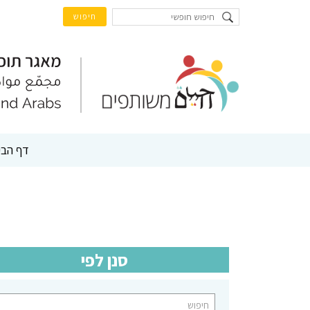
דף הבי
סנן לפי
ח