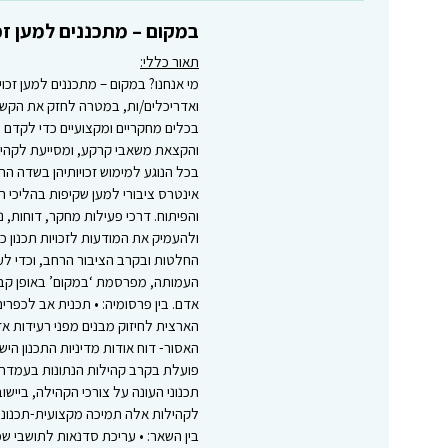
במקום – מתכננים למען זכו
תאור כללי:
ואדריכלים/ות, במטרה לחזק את הקשר 
בכלים מחקריים ומקצועיים כדי לקדם שו
והקצאת משאבי קרקע, ומסייעת לקהילו
בכל הנוגע למימוש זכויותיהן בשדה הת
אינטרס ציבורי למען שקיפות בהליכי הת
והפיתוח. דרכי פעילות מחקר, דוחות, 
ולהעמיק את המודעות לזכויות תכנון כ
החלטות ובקרב הציבור הרחב, וכדי לעו
העמותה, מפרסמת ‘במקום’ באופן קבוע מ
הארצית לחיזוק מבנים מפני רעידות אד
פועלת בקרב קהילות הנתונות בעמדת נח
תכנוני העונה על צורכי הקהילה, בייש
לקהילות אלה תמיכה מקצועית-תכנונית 
בין השאר: • עריכת סדנאות לתושבי שכו