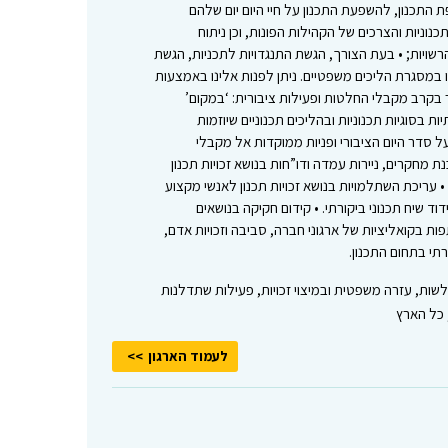
תכנון, להשפעת התכנון על חיי היום יום שלהם
כנוניות והצרכים של הקהילות הפונות, וכן ניתוח
הרשויות; • בעת הצורך, הגשת התנגדויות לתכניות, הגשת
ו במסגרת הליכים משפטיים. ניתן לפנות אלינו באמצעות
ר בקרב מקבלי החלטות ופעילות ציבורית: ‘במקום’
ת בסוגיות תכנוניות ובהליכים תכנוניים שיוזמות
 סדר היום הציבורי ופניות ממוקדות אל מקבלי
ת מחקרים, ניירות עמדה ודו”חות בנושא זכויות תכנון
 עריכת השתלמויות בנושא זכויות תכנון לאנשי מקצוע
וד שיח תכנוני ביקורתי. • קידום חקיקה בנושאים
ות בקואליציות של ארגוני חברה, סביבה וזכויות אדם,
תי בתחום התכנון.
לשות, עזרה משפטית ובמיצוי זכויות, פעילות שתדלנות
 כל הארץ
לעמוד הארגון