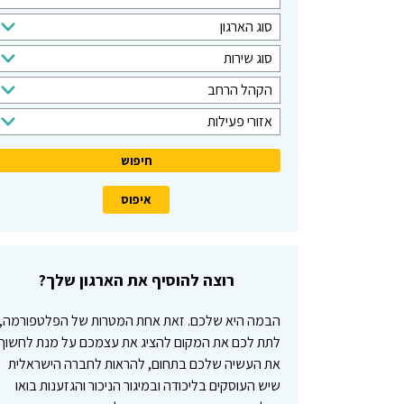
י
ס
סוג הארגון
פ
ו
ו
ס
סוג שירות
ג
ש
ו
ק
ה
הקהל הרחב
ג
ה
א
א
ש
אזורי פעילות
ל
ר
ז
י
י
ג
ו
ר
ע
ו
ר
ו
ד
ן
י
ת
פ
ע
י
רוצה להוסיף את הארגון שלך?
ל
ו
הבמה היא שלכם. זאת אחת המטרות של הפלטפורמה,
ת
לתת לכם את המקום להציג את עצמכם על מנת לחשוף
את העשיה שלכם בתחום, להראות לחברה הישראלית
שיש העוסקים בליכודה ובמיגור הניכור והגזענות בואו